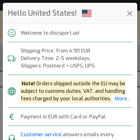
53 233 discar i lager just nu!
Hello United States!
Shop in eur and view this page in english,
go to
discsport.com
Welcome to discsport.se!
Shipping Price: from 4.90 EUR
Delivery Time: 2-5 weekdays.
Shippers: Postnord > USPS, UPS.
Note!
Orders shipped outside the EU may be
subject to customs duties, VAT, and handling
fees charged by your local authorities.
More..
Payment in EUR with Card or PayPal.
Customer service
answers emails every