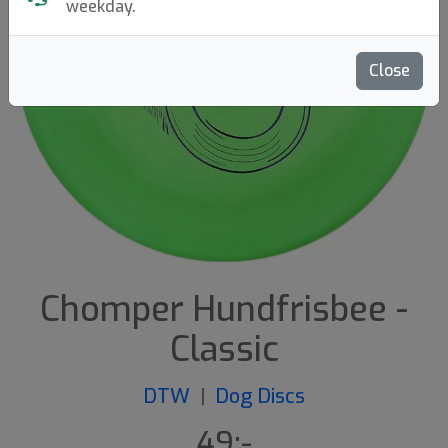
weekday.
Close
Chomper Hundfrisbee -
Classic
DTW
|
Dog Discs
49:-