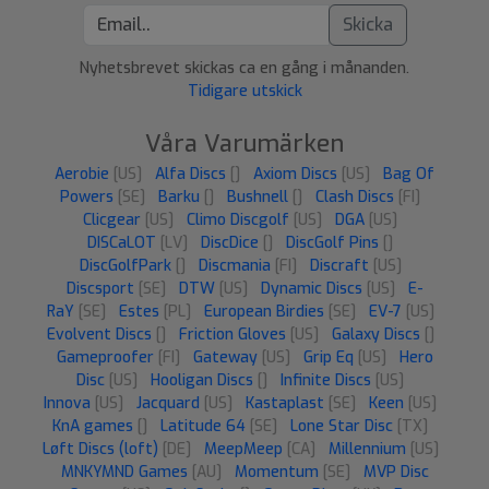
Skicka
Nyhetsbrevet skickas ca en gång i månanden.
Tidigare utskick
Våra Varumärken
Aerobie
[US]
Alfa Discs
[]
Axiom Discs
[US]
Bag Of
Powers
[SE]
Barku
[]
Bushnell
[]
Clash Discs
[FI]
Clicgear
[US]
Climo Discgolf
[US]
DGA
[US]
DISCaLOT
[LV]
DiscDice
[]
DiscGolf Pins
[]
DiscGolfPark
[]
Discmania
[FI]
Discraft
[US]
Discsport
[SE]
DTW
[US]
Dynamic Discs
[US]
E-
RaY
[SE]
Estes
[PL]
European Birdies
[SE]
EV-7
[US]
Evolvent Discs
[]
Friction Gloves
[US]
Galaxy Discs
[]
Gameproofer
[FI]
Gateway
[US]
Grip Eq
[US]
Hero
Disc
[US]
Hooligan Discs
[]
Infinite Discs
[US]
Innova
[US]
Jacquard
[US]
Kastaplast
[SE]
Keen
[US]
KnA games
[]
Latitude 64
[SE]
Lone Star Disc
[TX]
Løft Discs (loft)
[DE]
MeepMeep
[CA]
Millennium
[US]
MNKYMND Games
[AU]
Momentum
[SE]
MVP Disc