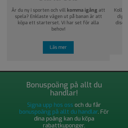
Är du ny i sporten och vill
komma igång
att
Kolla 
spela? Enklaste vägen ut på banan är att
dig a
köpa ett starterset. Vi har set för alla
disca
behov!
Läs mer
Bonuspoäng på allt du
handlar!
Signa upp hos oss
och du får
bonuspoäng på allt du handlar
. För
dina poäng kan du köpa
rabattkuponger.