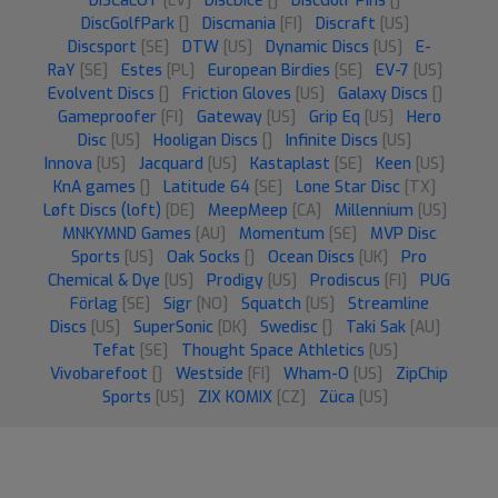
DISCaLOT
[LV]
DiscDice
[]
DiscGolf Pins
[]
DiscGolfPark
[]
Discmania
[FI]
Discraft
[US]
Discsport
[SE]
DTW
[US]
Dynamic Discs
[US]
E-
RaY
[SE]
Estes
[PL]
European Birdies
[SE]
EV-7
[US]
Evolvent Discs
[]
Friction Gloves
[US]
Galaxy Discs
[]
Gameproofer
[FI]
Gateway
[US]
Grip Eq
[US]
Hero
Disc
[US]
Hooligan Discs
[]
Infinite Discs
[US]
Innova
[US]
Jacquard
[US]
Kastaplast
[SE]
Keen
[US]
KnA games
[]
Latitude 64
[SE]
Lone Star Disc
[TX]
Løft Discs (loft)
[DE]
MeepMeep
[CA]
Millennium
[US]
MNKYMND Games
[AU]
Momentum
[SE]
MVP Disc
Sports
[US]
Oak Socks
[]
Ocean Discs
[UK]
Pro
Chemical & Dye
[US]
Prodigy
[US]
Prodiscus
[FI]
PUG
Förlag
[SE]
Sigr
[NO]
Squatch
[US]
Streamline
Discs
[US]
SuperSonic
[DK]
Swedisc
[]
Taki Sak
[AU]
Tefat
[SE]
Thought Space Athletics
[US]
Vivobarefoot
[]
Westside
[FI]
Wham-O
[US]
ZipChip
Sports
[US]
ZIX KOMIX
[CZ]
Züca
[US]