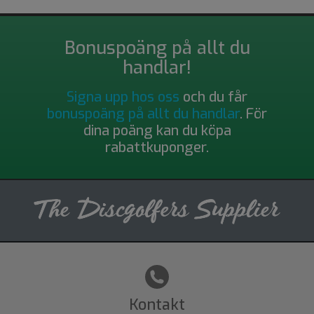
Bonuspoäng på allt du
handlar!
Signa upp hos oss
och du får
bonuspoäng på allt du handlar
. För
dina poäng kan du köpa
rabattkuponger.
Kontakt