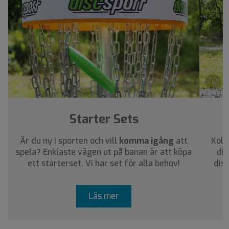
›
Starter Sets
Är du ny i sporten och vill
komma igång
att
Koll
spela? Enklaste vägen ut på banan är att köpa
dig
ett starterset. Vi har set för alla behov!
dis
Läs mer