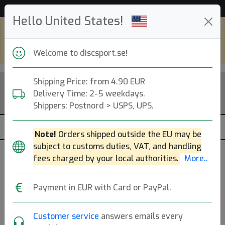
Hjälp & Kundservice
Hello United States!
Shop in eur and view this page in english,
go to
discsport.com
Welcome to discsport.se!
Shipping Price: from 4.90 EUR
Delivery Time: 2-5 weekdays.
Shippers: Postnord > USPS, UPS.
Note!
Orders shipped outside the EU may be
subject to customs duties, VAT, and handling
fees charged by your local authorities.
More..
Previous
Next
Payment in EUR with Card or PayPal.
Latitude 64 Stainless
Customer service
answers emails every