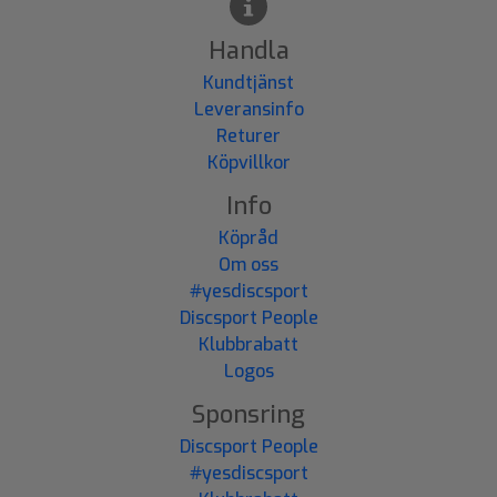
Handla
Kundtjänst
Leveransinfo
Returer
Köpvillkor
Info
Köpråd
Om oss
#yesdiscsport
Discsport People
Klubbrabatt
Logos
Sponsring
Discsport People
#yesdiscsport