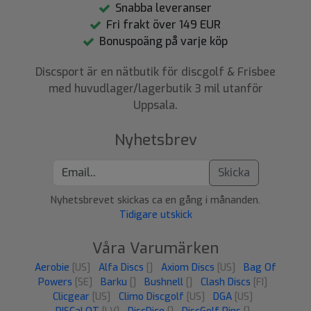
Snabba leveranser
Fri frakt över 149 EUR
Bonuspoäng på varje köp
Discsport är en nätbutik för discgolf & Frisbee
med huvudlager/lagerbutik 3 mil utanför
Uppsala.
Nyhetsbrev
Skicka
Nyhetsbrevet skickas ca en gång i månanden.
Tidigare utskick
Våra Varumärken
Aerobie
[US]
Alfa Discs
[]
Axiom Discs
[US]
Bag Of
Powers
[SE]
Barku
[]
Bushnell
[]
Clash Discs
[FI]
Clicgear
[US]
Climo Discgolf
[US]
DGA
[US]