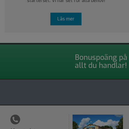
starterset. Vi har set för alla behov!
Läs mer
Bonuspoäng på
allt du handlar!