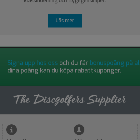
klassindelning och flygegenskaper.
Läs mer
Signa upp hos oss
och du får
bonuspoäng på al
dina poäng kan du köpa rabattkuponger.