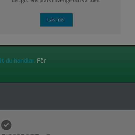
discgolfens plats i Sverige och världen.
Läs mer
lt du handlar
. För