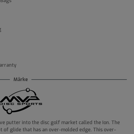
 Bags
g
Warranty
Märke
e putter into the disc golf market called the Ion. The
lot of glide that has an over-molded edge. This over-