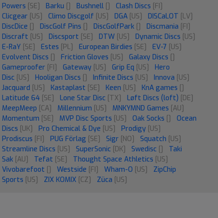
Powers
[SE]
Barku
[]
Bushnell
[]
Clash Discs
[FI]
Clicgear
[US]
Climo Discgolf
[US]
DGA
[US]
DISCaLOT
[LV]
DiscDice
[]
DiscGolf Pins
[]
DiscGolfPark
[]
Discmania
[FI]
Discraft
[US]
Discsport
[SE]
DTW
[US]
Dynamic Discs
[US]
E-RaY
[SE]
Estes
[PL]
European Birdies
[SE]
EV-7
[US]
Evolvent Discs
[]
Friction Gloves
[US]
Galaxy Discs
[]
Gameproofer
[FI]
Gateway
[US]
Grip Eq
[US]
Hero
Disc
[US]
Hooligan Discs
[]
Infinite Discs
[US]
Innova
[US]
Jacquard
[US]
Kastaplast
[SE]
Keen
[US]
KnA games
[]
Latitude 64
[SE]
Lone Star Disc
[TX]
Løft Discs (loft)
[DE]
MeepMeep
[CA]
Millennium
[US]
MNKYMND Games
[AU]
Momentum
[SE]
MVP Disc Sports
[US]
Oak Socks
[]
Ocean
Discs
[UK]
Pro Chemical & Dye
[US]
Prodigy
[US]
Prodiscus
[FI]
PUG Förlag
[SE]
Sigr
[NO]
Squatch
[US]
Streamline Discs
[US]
SuperSonic
[DK]
Swedisc
[]
Taki
Sak
[AU]
Tefat
[SE]
Thought Space Athletics
[US]
Vivobarefoot
[]
Westside
[FI]
Wham-O
[US]
ZipChip
Sports
[US]
ZIX KOMIX
[CZ]
Züca
[US]