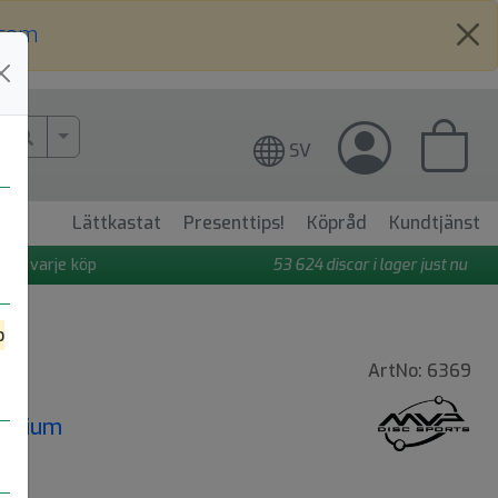
.com
More Search..
SV
Lättkastat
Presenttips!
Köpråd
Kundtjänst
 på varje köp
53 624
discar i lager just nu
o
e
ArtNo: 6369
Medium