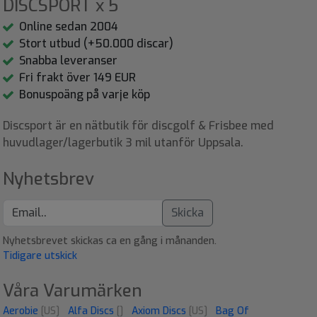
DISCSPORT x 5
Online sedan 2004
Stort utbud (+50.000 discar)
Snabba leveranser
Fri frakt över 149 EUR
Bonuspoäng på varje köp
Discsport är en nätbutik för discgolf & Frisbee med
huvudlager/lagerbutik 3 mil utanför Uppsala.
Nyhetsbrev
Skicka
Nyhetsbrevet skickas ca en gång i månanden.
Tidigare utskick
Våra Varumärken
Aerobie
[US]
Alfa Discs
[]
Axiom Discs
[US]
Bag Of