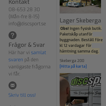
Kontakt
08-653 28 30
(Mån-fre 8-15)
Lager Skeberga
info@discsport.se
Obs!
Ingen fysisk butik.
Paketskåp utanför
byggnaden. Beställ före
Frågor & Svar
kl 12 vardagar för
hämtning samma dag.
Här har vi
samlat
svaren
på den
Skeberga 200
vanligaste frågorna
[Hitta på karta]
vi får.
Skriv till oss!