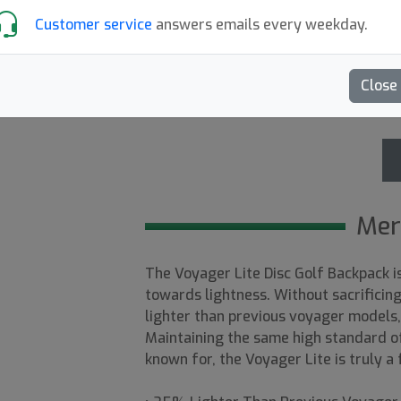
Customer service
answers emails every weekday.
Slutsåld
Close
5.00
Recensioner (1)
Mer
The Voyager Lite Disc Golf Backpack i
towards lightness. Without sacrificin
lighter than previous voyager models,
Maintaining the same high standard of
known for, the Voyager Lite is truly a