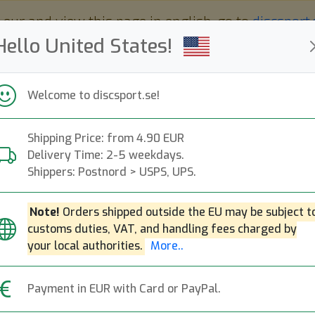
 eur and view this page in english, go to
discsport
Hello United States!
Welcome to discsport.se!
Shipping Price: from 4.90 EUR
Nyheter
Påfyllt
Kampanjer
Delivery Time: 2-5 weekdays.
Snabba leveranser
Fri frakt över 149 EUR
Bonuspoäng
Shippers: Postnord > USPS, UPS.
Note!
Orders shipped outside the EU may be subject t
customs duties, VAT, and handling fees charged by
MVP Voyager Lit
your local authorities.
More..
Next
MVP Disc Sports
|
Ryggsäck 
Payment in EUR with Card or PayPal.
1199:-