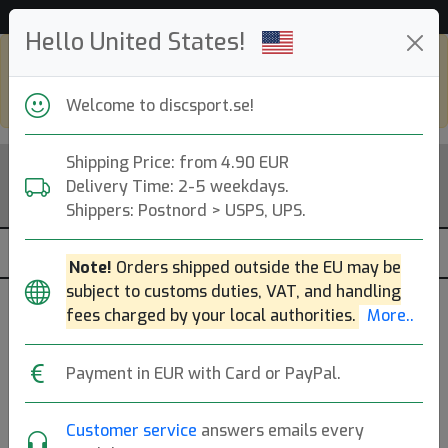
Hjälp & Kundservice
Hello United States!
Shop in eur and view this page in english,
go to
discsport.com
Welcome to discsport.se!
Shipping Price: from 4.90 EUR
Delivery Time: 2-5 weekdays.
Shippers: Postnord > USPS, UPS.
Note!
Orders shipped outside the EU may be
subject to customs duties, VAT, and handling
fees charged by your local authorities.
More..
Previous
Next
Payment in EUR with Card or PayPal.
Rain Fly Lore
Customer service
answers emails every