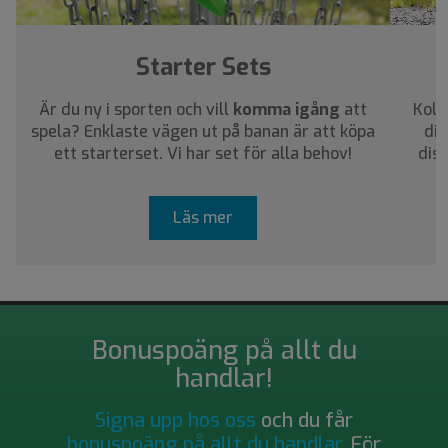
Starter Sets
Är du ny i sporten och vill
komma igång
att
Koll
spela? Enklaste vägen ut på banan är att köpa
dig
ett starterset. Vi har set för alla behov!
dis
Läs mer
Bonuspoäng på allt du
handlar!
Signa upp hos oss
och du får
bonuspoäng på allt du handlar
. För