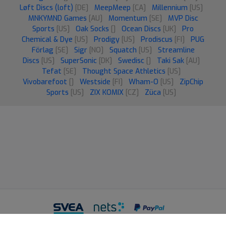
Løft Discs (loft)
[DE]
MeepMeep
[CA]
Millennium
[US]
MNKYMND Games
[AU]
Momentum
[SE]
MVP Disc
Sports
[US]
Oak Socks
[]
Ocean Discs
[UK]
Pro
Chemical & Dye
[US]
Prodigy
[US]
Prodiscus
[FI]
PUG
Förlag
[SE]
Sigr
[NO]
Squatch
[US]
Streamline
Discs
[US]
SuperSonic
[DK]
Swedisc
[]
Taki Sak
[AU]
Tefat
[SE]
Thought Space Athletics
[US]
Vivobarefoot
[]
Westside
[FI]
Wham-O
[US]
ZipChip
Sports
[US]
ZIX KOMIX
[CZ]
Züca
[US]
Betalningsvillkor