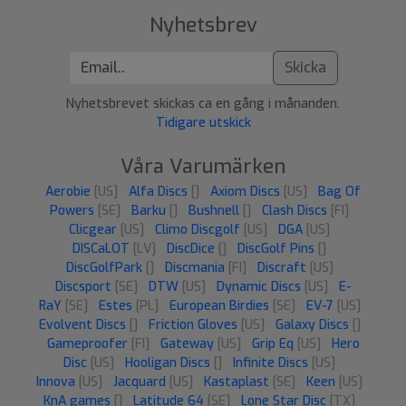
Nyhetsbrev
Skicka
Nyhetsbrevet skickas ca en gång i månanden.
Tidigare utskick
Våra Varumärken
Aerobie
[US]
Alfa Discs
[]
Axiom Discs
[US]
Bag Of
Powers
[SE]
Barku
[]
Bushnell
[]
Clash Discs
[FI]
Clicgear
[US]
Climo Discgolf
[US]
DGA
[US]
DISCaLOT
[LV]
DiscDice
[]
DiscGolf Pins
[]
DiscGolfPark
[]
Discmania
[FI]
Discraft
[US]
Discsport
[SE]
DTW
[US]
Dynamic Discs
[US]
E-
RaY
[SE]
Estes
[PL]
European Birdies
[SE]
EV-7
[US]
Evolvent Discs
[]
Friction Gloves
[US]
Galaxy Discs
[]
Gameproofer
[FI]
Gateway
[US]
Grip Eq
[US]
Hero
Disc
[US]
Hooligan Discs
[]
Infinite Discs
[US]
Innova
[US]
Jacquard
[US]
Kastaplast
[SE]
Keen
[US]
KnA games
[]
Latitude 64
[SE]
Lone Star Disc
[TX]