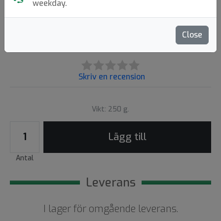
weekday.
Squatch
|
Regnskydd
399:-
Close
Skriv en recension
Vikt: 250 g.
Lägg till
Antal
Leverans
I lager för omgående leverans.