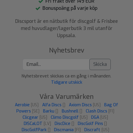
Fri frakt över 149 EUR
Bonuspoäng på varje köp
Discsport är en nätbutik för discgolf & Frisbee
med huvudlager/lagerbutik 3 mil utanför
Uppsala.
Nyhetsbrev
Skicka
Nyhetsbrevet skickas ca en gång i månanden.
Tidigare utskick
Våra Varumärken
Aerobie
[US]
Alfa Discs
[]
Axiom Discs
[US]
Bag Of
Powers
[SE]
Barku
[]
Bushnell
[]
Clash Discs
[FI]
Clicgear
[US]
Climo Discgolf
[US]
DGA
[US]
DISCaLOT
[LV]
DiscDice
[]
DiscGolf Pins
[]
DiscGolfPark
[]
Discmania
[FI]
Discraft
[US]