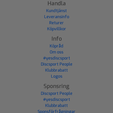
Handla
Kundtjänst
Leveransinfo
Returer
Köpvillkor
Info
Köpråd
Om oss
#yesdiscsport
Discsport People
Klubbrabatt
Logos
Sponsring
Discsport People
#yesdiscsport
Klubbrabatt
Sponsförfrågningar