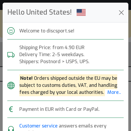
53 532 discar i lager just nu!
Hello United States!
Shop in eur and view this page in english,
go to
discsport.com
Welcome to discsport.se!
Shipping Price: from 4.90 EUR
Delivery Time: 2-5 weekdays.
Shippers: Postnord > USPS, UPS.
Note!
Orders shipped outside the EU may be
subject to customs duties, VAT, and handling
fees charged by your local authorities.
More..
Previous
Next
Star
Nite Glo
Payment in EUR with Card or PayPal.
Customer service
answers emails every