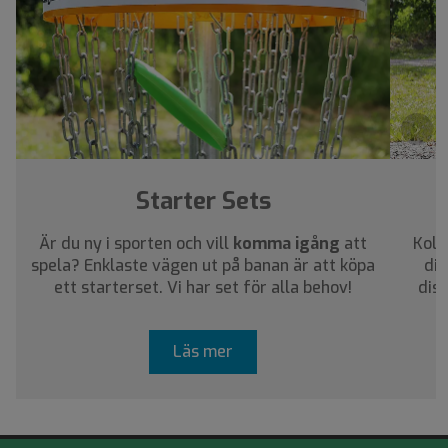
›
Starter Sets
Är du ny i sporten och vill
komma igång
att
Koll
spela? Enklaste vägen ut på banan är att köpa
dig
ett starterset. Vi har set för alla behov!
dis
Läs mer