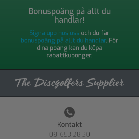
Bonuspoäng på allt du
handlar!
Signa upp hos oss
och du får
bonuspoäng på allt du handlar
. För
dina poäng kan du köpa
rabattkuponger.
Kontakt
08-653 28 30