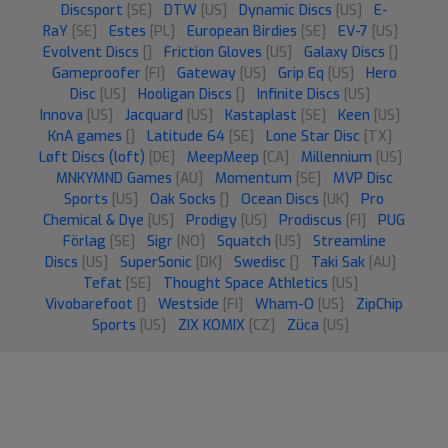
Discsport
[SE]
DTW
[US]
Dynamic Discs
[US]
E-
RaY
[SE]
Estes
[PL]
European Birdies
[SE]
EV-7
[US]
Evolvent Discs
[]
Friction Gloves
[US]
Galaxy Discs
[]
Gameproofer
[FI]
Gateway
[US]
Grip Eq
[US]
Hero
Disc
[US]
Hooligan Discs
[]
Infinite Discs
[US]
Innova
[US]
Jacquard
[US]
Kastaplast
[SE]
Keen
[US]
KnA games
[]
Latitude 64
[SE]
Lone Star Disc
[TX]
Løft Discs (loft)
[DE]
MeepMeep
[CA]
Millennium
[US]
MNKYMND Games
[AU]
Momentum
[SE]
MVP Disc
Sports
[US]
Oak Socks
[]
Ocean Discs
[UK]
Pro
Chemical & Dye
[US]
Prodigy
[US]
Prodiscus
[FI]
PUG
Förlag
[SE]
Sigr
[NO]
Squatch
[US]
Streamline
Discs
[US]
SuperSonic
[DK]
Swedisc
[]
Taki Sak
[AU]
Tefat
[SE]
Thought Space Athletics
[US]
Vivobarefoot
[]
Westside
[FI]
Wham-O
[US]
ZipChip
Sports
[US]
ZIX KOMIX
[CZ]
Züca
[US]