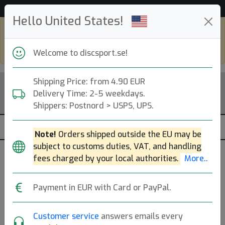
53 521 discar i lager just nu!
Hello United States!
Shop in eur and view this page in english,
go to
discsport.com
Welcome to discsport.se!
Shipping Price: from 4.90 EUR
Delivery Time: 2-5 weekdays.
Shippers: Postnord > USPS, UPS.
Note!
Orders shipped outside the EU may be
subject to customs duties, VAT, and handling
fees charged by your local authorities.
More..
World Peace Mini Disc
Payment in EUR with Card or PayPal.
Wham-O
|
Minidiscar
Customer service
answers emails every