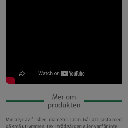
Mer om
produkten
Miniatyr av frisbee, diameter 10cm. Går att kasta med
på små utrymmen, tex i trädgården eller varför inte