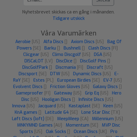
Nyhetsbrevet skickas ca en gång i månanden.
Tidigare utskick
Våra Varumärken
Aerobie
[US]
Alfa Discs
[]
Axiom Discs
[US]
Bag Of
Powers
[SE]
Barku
[]
Bushnell
[]
Clash Discs
[FI]
Clicgear
[US]
Climo Discgolf
[US]
DGA
[US]
DISCaLOT
[LV]
DiscDice
[]
DiscGolf Pins
[]
DiscGolfPark
[]
Discmania
[FI]
Discraft
[US]
Discsport
[SE]
DTW
[US]
Dynamic Discs
[US]
E-
RaY
[SE]
Estes
[PL]
European Birdies
[SE]
EV-7
[US]
Evolvent Discs
[]
Friction Gloves
[US]
Galaxy Discs
[]
Gameproofer
[FI]
Gateway
[US]
Grip Eq
[US]
Hero
Disc
[US]
Hooligan Discs
[]
Infinite Discs
[US]
Innova
[US]
Jacquard
[US]
Kastaplast
[SE]
Keen
[US]
KnA games
[]
Latitude 64
[SE]
Lone Star Disc
[TX]
Løft Discs (loft)
[DE]
MeepMeep
[CA]
Millennium
[US]
MNKYMND Games
[AU]
Momentum
[SE]
MVP Disc
Sports
[US]
Oak Socks
[]
Ocean Discs
[UK]
Pro