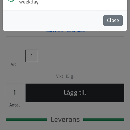
25:-
weekday.
Close
Skriv en recension
1
Vit
Vikt: 15 g.
Lägg till
Antal
Leverans