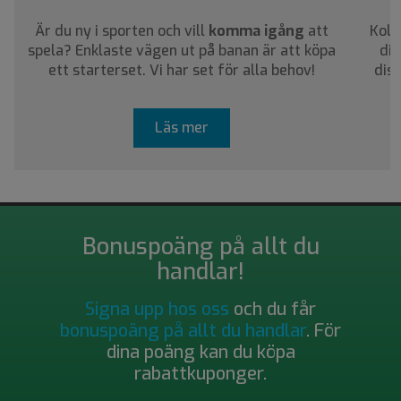
Är du ny i sporten och vill
komma igång
att
Koll
spela? Enklaste vägen ut på banan är att köpa
dig
ett starterset. Vi har set för alla behov!
dis
Läs mer
Bonuspoäng på allt du
handlar!
Signa upp hos oss
och du får
bonuspoäng på allt du handlar
. För
dina poäng kan du köpa
rabattkuponger.