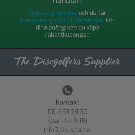
handlar!
Signa upp hos oss
och du får
bonuspoäng på allt du handlar
. För
dina poäng kan du köpa
rabattkuponger.
Kontakt
08-653 28 30
(Mån-fre 8-15)
info@discsport.se