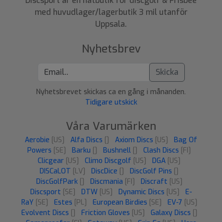
Discsport är en nätbutik för discgolf & Frisbee
med huvudlager/lagerbutik 3 mil utanför
Uppsala.
Nyhetsbrev
Skicka
Nyhetsbrevet skickas ca en gång i månanden.
Tidigare utskick
Våra Varumärken
Aerobie
[US]
Alfa Discs
[]
Axiom Discs
[US]
Bag Of
Powers
[SE]
Barku
[]
Bushnell
[]
Clash Discs
[FI]
Clicgear
[US]
Climo Discgolf
[US]
DGA
[US]
DISCaLOT
[LV]
DiscDice
[]
DiscGolf Pins
[]
DiscGolfPark
[]
Discmania
[FI]
Discraft
[US]
Discsport
[SE]
DTW
[US]
Dynamic Discs
[US]
E-
RaY
[SE]
Estes
[PL]
European Birdies
[SE]
EV-7
[US]
Evolvent Discs
[]
Friction Gloves
[US]
Galaxy Discs
[]