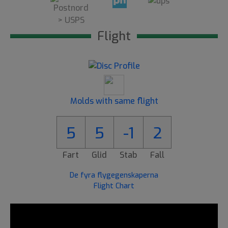
Flight
Molds with same flight
5
5
-1
2
Fart
Glid
Stab
Fall
De fyra flygegenskaperna
Flight Chart