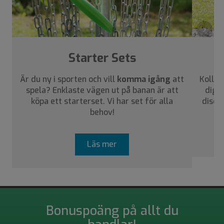
›
Starter Sets
Är du ny i sporten och vill
komma igång
att
Kolla 
spela? Enklaste vägen ut på banan är att
dig a
köpa ett starterset. Vi har set för alla
disca
behov!
Läs mer
Bonuspoäng på allt du