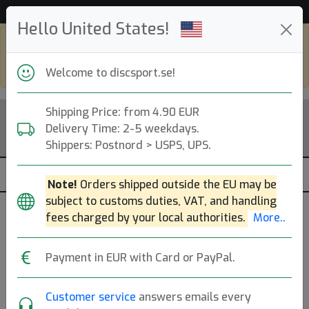
53 039 discar i lager just nu!
Hello United States!
Shop in eur and view this page in english,
go to
discsport.com
Welcome to discsport.se!
Shipping Price: from 4.90 EUR
Delivery Time: 2-5 weekdays.
Shippers: Postnord > USPS, UPS.
Note!
Orders shipped outside the EU may be
subject to customs duties, VAT, and handling
fees charged by your local authorities.
More..
500 M3
Payment in EUR with Card or PayPal.
Prodigy
|
Midrange Disc
Customer service
answers emails every
Flight: 5 5 -1 2