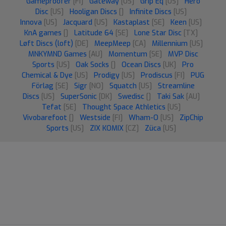
Gameproofer
[FI]
Gateway
[US]
Grip Eq
[US]
Hero
Disc
[US]
Hooligan Discs
[]
Infinite Discs
[US]
Innova
[US]
Jacquard
[US]
Kastaplast
[SE]
Keen
[US]
KnA games
[]
Latitude 64
[SE]
Lone Star Disc
[TX]
Løft Discs (loft)
[DE]
MeepMeep
[CA]
Millennium
[US]
MNKYMND Games
[AU]
Momentum
[SE]
MVP Disc
Sports
[US]
Oak Socks
[]
Ocean Discs
[UK]
Pro
Chemical & Dye
[US]
Prodigy
[US]
Prodiscus
[FI]
PUG
Förlag
[SE]
Sigr
[NO]
Squatch
[US]
Streamline
Discs
[US]
SuperSonic
[DK]
Swedisc
[]
Taki Sak
[AU]
Tefat
[SE]
Thought Space Athletics
[US]
Vivobarefoot
[]
Westside
[FI]
Wham-O
[US]
ZipChip
Sports
[US]
ZIX KOMIX
[CZ]
Züca
[US]