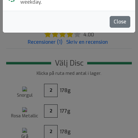
weekday.
239:-
Close
4.00
Recensioner (1)
Skriv en recension
Välj Disc
Klicka på ruta med antal i lager.
178g
2
Snorgul
177g
2
Rosa
Metallic
178g
2
Grå