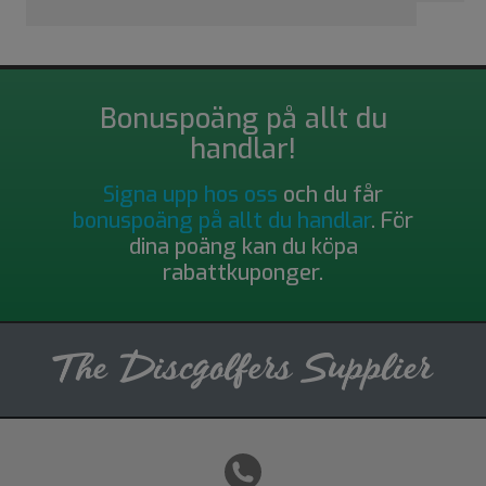
Bonuspoäng på allt du
handlar!
Signa upp hos oss
och du får
bonuspoäng på allt du handlar
. För
dina poäng kan du köpa
rabattkuponger.