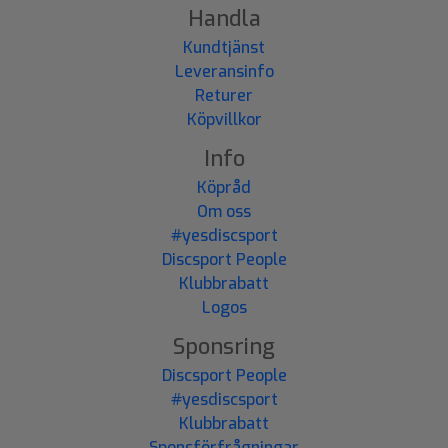
Handla
Kundtjänst
Leveransinfo
Returer
Köpvillkor
Info
Köpråd
Om oss
#yesdiscsport
Discsport People
Klubbrabatt
Logos
Sponsring
Discsport People
#yesdiscsport
Klubbrabatt
Sponsförfrågningar