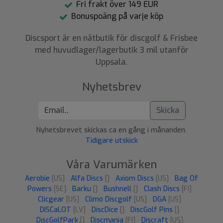
Fri frakt över 149 EUR
Bonuspoäng på varje köp
Discsport är en nätbutik för discgolf & Frisbee
med huvudlager/lagerbutik 3 mil utanför
Uppsala.
Nyhetsbrev
Skicka
Nyhetsbrevet skickas ca en gång i månanden.
Tidigare utskick
Våra Varumärken
Aerobie
[US]
Alfa Discs
[]
Axiom Discs
[US]
Bag Of
Powers
[SE]
Barku
[]
Bushnell
[]
Clash Discs
[FI]
Clicgear
[US]
Climo Discgolf
[US]
DGA
[US]
DISCaLOT
[LV]
DiscDice
[]
DiscGolf Pins
[]
DiscGolfPark
[]
Discmania
[FI]
Discraft
[US]