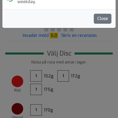
weekday.
129:-
Close
Invader mold
5.0
Skriv en recension
Välj Disc
Klicka på ruta med antal i lager.
152g
172g
1
1
175g
1
Röd
170g
1
Vinröd