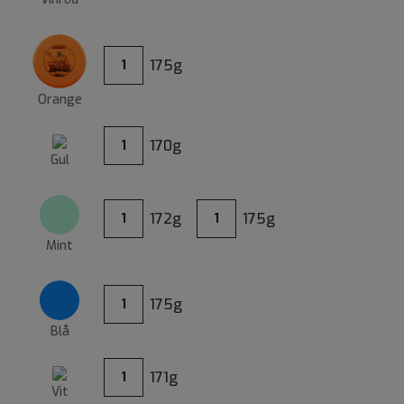
175g
1
Orange
170g
1
Gul
172g
175g
1
1
Mint
175g
1
Blå
171g
1
Vit