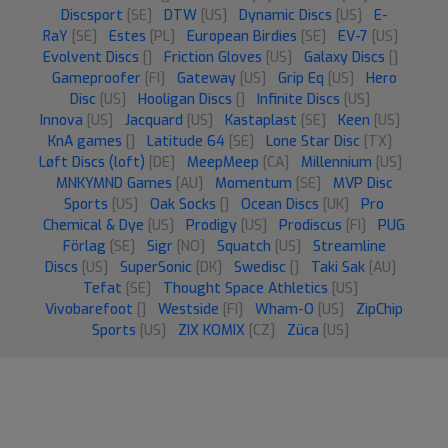
Discsport
[SE]
DTW
[US]
Dynamic Discs
[US]
E-
RaY
[SE]
Estes
[PL]
European Birdies
[SE]
EV-7
[US]
Evolvent Discs
[]
Friction Gloves
[US]
Galaxy Discs
[]
Gameproofer
[FI]
Gateway
[US]
Grip Eq
[US]
Hero
Disc
[US]
Hooligan Discs
[]
Infinite Discs
[US]
Innova
[US]
Jacquard
[US]
Kastaplast
[SE]
Keen
[US]
KnA games
[]
Latitude 64
[SE]
Lone Star Disc
[TX]
Løft Discs (loft)
[DE]
MeepMeep
[CA]
Millennium
[US]
MNKYMND Games
[AU]
Momentum
[SE]
MVP Disc
Sports
[US]
Oak Socks
[]
Ocean Discs
[UK]
Pro
Chemical & Dye
[US]
Prodigy
[US]
Prodiscus
[FI]
PUG
Förlag
[SE]
Sigr
[NO]
Squatch
[US]
Streamline
Discs
[US]
SuperSonic
[DK]
Swedisc
[]
Taki Sak
[AU]
Tefat
[SE]
Thought Space Athletics
[US]
Vivobarefoot
[]
Westside
[FI]
Wham-O
[US]
ZipChip
Sports
[US]
ZIX KOMIX
[CZ]
Züca
[US]