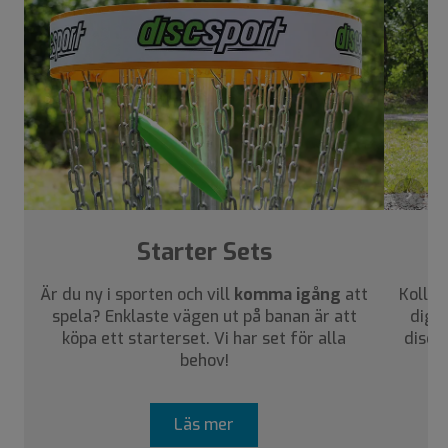
›
Starter Sets
Är du ny i sporten och vill
komma igång
att
Kolla 
spela? Enklaste vägen ut på banan är att
dig a
köpa ett starterset. Vi har set för alla
disca
behov!
Läs mer