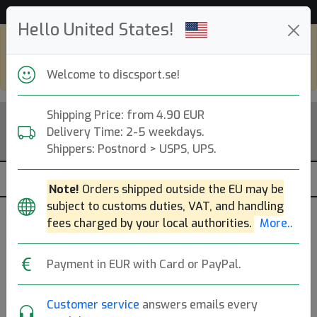
Hjälp & Kundservice
Hello United States!
Shop in eur and view this page in english,
go to
discsport.com
Welcome to discsport.se!
Shipping Price: from 4.90 EUR
Delivery Time: 2-5 weekdays.
Shippers: Postnord > USPS, UPS.
Note!
Orders shipped outside the EU may be
subject to customs duties, VAT, and handling
fees charged by your local authorities.
More..
Previous
Next
DX Invader
Payment in EUR with Card or PayPal.
Innova
|
Putt & Approach
Customer service
answers emails every
Flight: 3 2 0 1