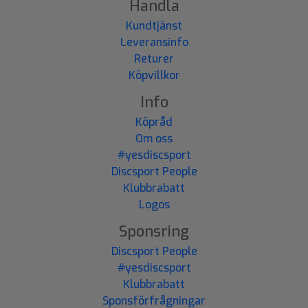
Handla
Kundtjänst
Leveransinfo
Returer
Köpvillkor
Info
Köpråd
Om oss
#yesdiscsport
Discsport People
Klubbrabatt
Logos
Sponsring
Discsport People
#yesdiscsport
Klubbrabatt
Sponsförfrågningar