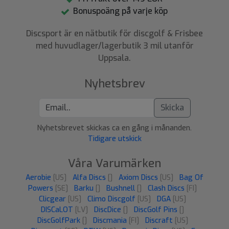
Bonuspoäng på varje köp
Discsport är en nätbutik för discgolf & Frisbee
med huvudlager/lagerbutik 3 mil utanför
Uppsala.
Nyhetsbrev
Skicka
Nyhetsbrevet skickas ca en gång i månanden.
Tidigare utskick
Våra Varumärken
Aerobie
[US]
Alfa Discs
[]
Axiom Discs
[US]
Bag Of
Powers
[SE]
Barku
[]
Bushnell
[]
Clash Discs
[FI]
Clicgear
[US]
Climo Discgolf
[US]
DGA
[US]
DISCaLOT
[LV]
DiscDice
[]
DiscGolf Pins
[]
DiscGolfPark
[]
Discmania
[FI]
Discraft
[US]