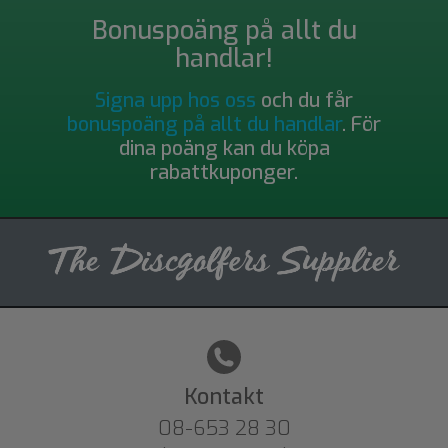
Bonuspoäng på allt du
handlar!
Signa upp hos oss
och du får
bonuspoäng på allt du handlar
. För
dina poäng kan du köpa
rabattkuponger.
Kontakt
08-653 28 30