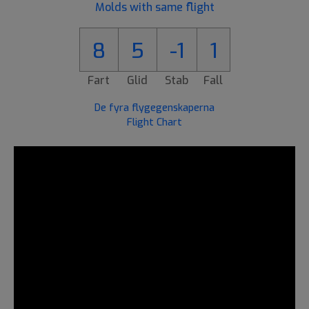
Molds with same flight
8
5
-1
1
Fart
Glid
Stab
Fall
De fyra flygegenskaperna
Flight Chart