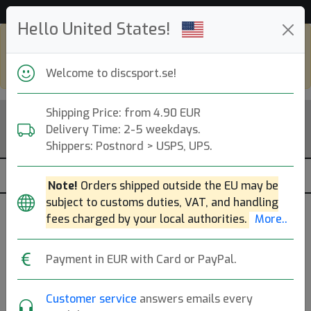
52 997 discar i lager just nu!
Hello United States!
Shop in eur and view this page in english,
go to
discsport.com
Welcome to discsport.se!
Shipping Price: from 4.90 EUR
Delivery Time: 2-5 weekdays.
Shippers: Postnord > USPS, UPS.
Note!
Orders shipped outside the EU may be
subject to customs duties, VAT, and handling
Was
fees charged by your local authorities.
More..
Previous
Next
released
ESP Passion Paige Pierce
04 May
Payment in EUR with Card or PayPal.
2022
Discraft
|
Fairway Driver
Customer service
answers emails every
Flight: 8 5 -1 1