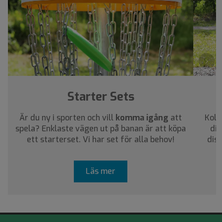
›
Starter Sets
Är du ny i sporten och vill
komma igång
att
Koll
spela? Enklaste vägen ut på banan är att köpa
dig
ett starterset. Vi har set för alla behov!
dis
Läs mer