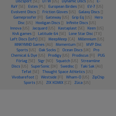
Discsport
[SE]
DTW
[US]
Dynamic Discs
[US]
E-
RaY
[SE]
Estes
[PL]
European Birdies
[SE]
EV-7
[US]
Evolvent Discs
[]
Friction Gloves
[US]
Galaxy Discs
[]
Gameproofer
[FI]
Gateway
[US]
Grip Eq
[US]
Hero
Disc
[US]
Hooligan Discs
[]
Infinite Discs
[US]
Innova
[US]
Jacquard
[US]
Kastaplast
[SE]
Keen
[US]
KnA games
[]
Latitude 64
[SE]
Lone Star Disc
[TX]
Løft Discs (loft)
[DE]
MeepMeep
[CA]
Millennium
[US]
MNKYMND Games
[AU]
Momentum
[SE]
MVP Disc
Sports
[US]
Oak Socks
[]
Ocean Discs
[UK]
Pro
Chemical & Dye
[US]
Prodigy
[US]
Prodiscus
[FI]
PUG
Förlag
[SE]
Sigr
[NO]
Squatch
[US]
Streamline
Discs
[US]
SuperSonic
[DK]
Swedisc
[]
Taki Sak
[AU]
Tefat
[SE]
Thought Space Athletics
[US]
Vivobarefoot
[]
Westside
[FI]
Wham-O
[US]
ZipChip
Sports
[US]
ZIX KOMIX
[CZ]
Züca
[US]