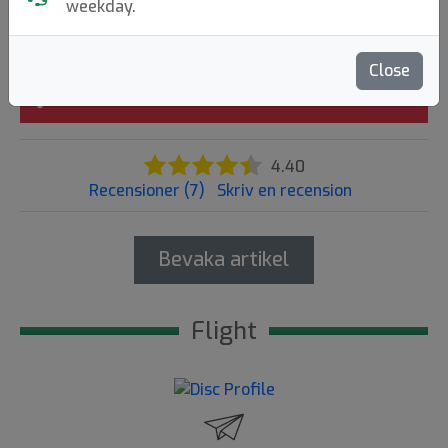
weekday.
249:-
Close
Slutsåld
72
4.40
Recensioner (7)
Skriv en recension
Bevaka artikel
Flight