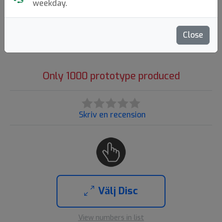
weekday.
Tefat
|
Fairway Driver
Flight: 8 5 0 2
Close
250:-
Only 1000 prototype produced
Skriv en recension
Välj Disc
View numbers in list