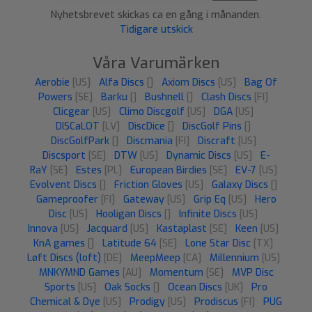
Nyhetsbrevet skickas ca en gång i månanden.
Tidigare utskick
Våra Varumärken
Aerobie
[US]
Alfa Discs
[]
Axiom Discs
[US]
Bag Of
Powers
[SE]
Barku
[]
Bushnell
[]
Clash Discs
[FI]
Clicgear
[US]
Climo Discgolf
[US]
DGA
[US]
DISCaLOT
[LV]
DiscDice
[]
DiscGolf Pins
[]
DiscGolfPark
[]
Discmania
[FI]
Discraft
[US]
Discsport
[SE]
DTW
[US]
Dynamic Discs
[US]
E-
RaY
[SE]
Estes
[PL]
European Birdies
[SE]
EV-7
[US]
Evolvent Discs
[]
Friction Gloves
[US]
Galaxy Discs
[]
Gameproofer
[FI]
Gateway
[US]
Grip Eq
[US]
Hero
Disc
[US]
Hooligan Discs
[]
Infinite Discs
[US]
Innova
[US]
Jacquard
[US]
Kastaplast
[SE]
Keen
[US]
KnA games
[]
Latitude 64
[SE]
Lone Star Disc
[TX]
Løft Discs (loft)
[DE]
MeepMeep
[CA]
Millennium
[US]
MNKYMND Games
[AU]
Momentum
[SE]
MVP Disc
Sports
[US]
Oak Socks
[]
Ocean Discs
[UK]
Pro
Chemical & Dye
[US]
Prodigy
[US]
Prodiscus
[FI]
PUG