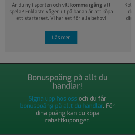
Är du ny i sporten och vill
komma igång
att
Koll
spela? Enklaste vägen ut på banan är att köpa
dig
ett starterset. Vi har set för alla behov!
dis
Läs mer
Bonuspoäng på allt du
handlar!
Signa upp hos oss
och du får
bonuspoäng på allt du handlar
. För
dina poäng kan du köpa
rabattkuponger.