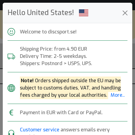
Hjälp & Kundservice
Hello United States!
Shop in eur and view this page in english,
go to
discsport.com
Welcome to discsport.se!
Shipping Price: from 4.90 EUR
Delivery Time: 2-5 weekdays.
Shippers: Postnord > USPS, UPS.
Note!
Orders shipped outside the EU may be
subject to customs duties, VAT, and handling
fees charged by your local authorities.
More..
Previous
Next
Click to Choose Disc!
Payment in EUR with Card or PayPal.
ET M3.1 - Prototype
Customer service
answers emails every