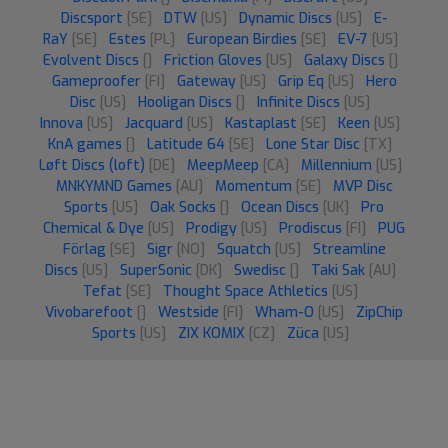
Discsport
[SE]
DTW
[US]
Dynamic Discs
[US]
E-
RaY
[SE]
Estes
[PL]
European Birdies
[SE]
EV-7
[US]
Evolvent Discs
[]
Friction Gloves
[US]
Galaxy Discs
[]
Gameproofer
[FI]
Gateway
[US]
Grip Eq
[US]
Hero
Disc
[US]
Hooligan Discs
[]
Infinite Discs
[US]
Innova
[US]
Jacquard
[US]
Kastaplast
[SE]
Keen
[US]
KnA games
[]
Latitude 64
[SE]
Lone Star Disc
[TX]
Løft Discs (loft)
[DE]
MeepMeep
[CA]
Millennium
[US]
MNKYMND Games
[AU]
Momentum
[SE]
MVP Disc
Sports
[US]
Oak Socks
[]
Ocean Discs
[UK]
Pro
Chemical & Dye
[US]
Prodigy
[US]
Prodiscus
[FI]
PUG
Förlag
[SE]
Sigr
[NO]
Squatch
[US]
Streamline
Discs
[US]
SuperSonic
[DK]
Swedisc
[]
Taki Sak
[AU]
Tefat
[SE]
Thought Space Athletics
[US]
Vivobarefoot
[]
Westside
[FI]
Wham-O
[US]
ZipChip
Sports
[US]
ZIX KOMIX
[CZ]
Züca
[US]