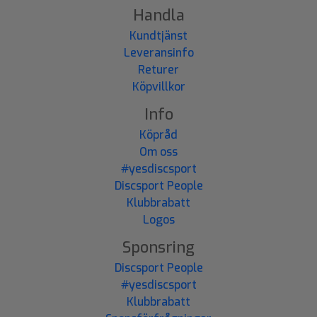
Handla
Kundtjänst
Leveransinfo
Returer
Köpvillkor
Info
Köpråd
Om oss
#yesdiscsport
Discsport People
Klubbrabatt
Logos
Sponsring
Discsport People
#yesdiscsport
Klubbrabatt