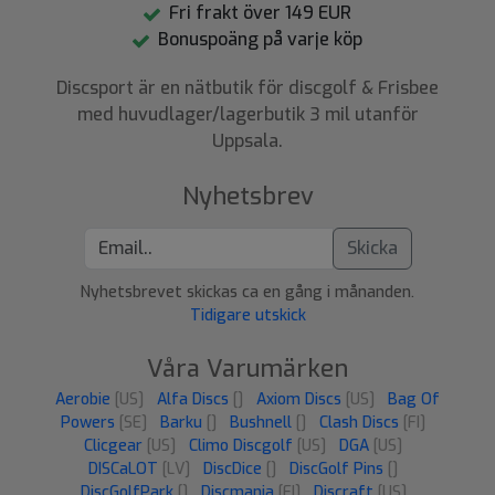
Fri frakt över 149 EUR
Bonuspoäng på varje köp
Discsport är en nätbutik för discgolf & Frisbee
med huvudlager/lagerbutik 3 mil utanför
Uppsala.
Nyhetsbrev
Skicka
Nyhetsbrevet skickas ca en gång i månanden.
Tidigare utskick
Våra Varumärken
Aerobie
[US]
Alfa Discs
[]
Axiom Discs
[US]
Bag Of
Powers
[SE]
Barku
[]
Bushnell
[]
Clash Discs
[FI]
Clicgear
[US]
Climo Discgolf
[US]
DGA
[US]
DISCaLOT
[LV]
DiscDice
[]
DiscGolf Pins
[]
DiscGolfPark
[]
Discmania
[FI]
Discraft
[US]