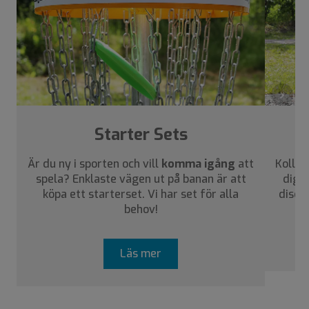
›
Starter Sets
Är du ny i sporten och vill
komma igång
att
Kolla 
spela? Enklaste vägen ut på banan är att
dig a
köpa ett starterset. Vi har set för alla
disca
behov!
Läs mer