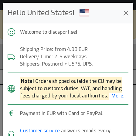
Hjälp & Kundservice
Hello United States!
Shop in eur and view this page in english,
go to
discsport.com
Welcome to discsport.se!
Shipping Price: from 4.90 EUR
Delivery Time: 2-5 weekdays.
Shippers: Postnord > USPS, UPS.
Note!
Orders shipped outside the EU may be
subject to customs duties, VAT, and handling
fees charged by your local authorities.
More..
Previous
Next
Yellow
Payment in EUR with Card or PayPal.
Fuzion Heist
Customer service
answers emails every