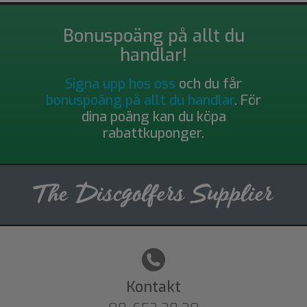
Bonuspoäng på allt du
handlar!
Signa upp hos oss
och du får
bonuspoäng på allt du handlar
. För
dina poäng kan du köpa
rabattkuponger.
Kontakt