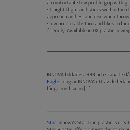
a comfortable low profile grip with gr
straight flight and sticks well in the 
approach and escape disc when thrown
slow predictable turn and likes to land
friendly. Available in DX plastic in we
INNOVA bildades 1983 och skapade då v
Eagle
. Idag är INNOVA ett av de ledan
längd med sin m [...]
Star
Innova's Star Line plastic is creat
Star Plastic offers almost the same ou