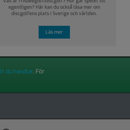
Vad är frisbeegolf/discgolf? Hur går spelet till
egentligen? Här kan du också läsa mer om
discgolfens plats i Sverige och världen.
Läs mer
lt du handlar
. För