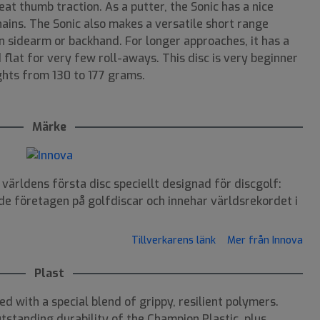
eat thumb traction. As a putter, the Sonic has a nice
chains. The Sonic also makes a versatile short range
 sidearm or backhand. For longer approaches, it has a
 flat for very few roll-aways. This disc is very beginner
ights from 130 to 177 grams.
Märke
ärldens första disc speciellt designad för discgolf:
de företagen på golfdiscar och innehar världsrekordet i
Tillverkarens länk
Mer från Innova
Plast
ed with a special blend of grippy, resilient polymers.
tstanding durability of the Champion Plastic, plus