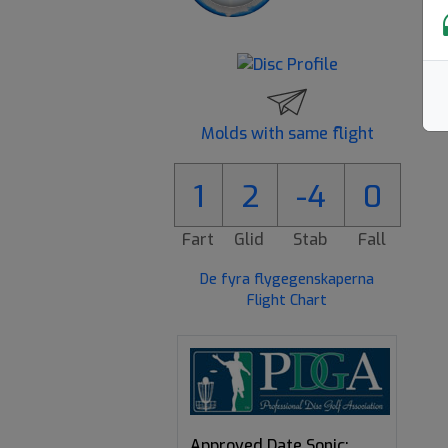
Molds with same flight
1
2
-4
0
Fart
Glid
Stab
Fall
De fyra flygegenskaperna
Flight Chart
Approved Date Sonic: