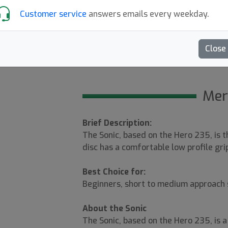
Customer service
answers emails every weekday.
Out of Prod.
Close
Sonic mold
4.5
Skriv
Mer
Brief Description:
The Sonic, based on the Hero 235, is 
disc has a comfortable low profile gri
Best Choice for:
Beginners, short to medium approach s
About the Sonic
The Sonic, based on the Hero 235, is 