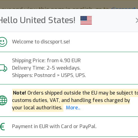
 eur and view this page in english, go to
discsport
Hello United States!
Welcome to discsport.se!
Shipping Price: from 4.90 EUR
Nyheter
Påfyllt
Kampanjer
Delivery Time: 2-5 weekdays.
Snabba leveranser
Fri frakt över 149 EUR
Bonuspoäng
Shippers: Postnord > USPS, UPS.
Note!
Orders shipped outside the EU may be subject t
customs duties, VAT, and handling fees charged by
Halo Star Sonic - 
Next
your local authorities.
More..
Innova
|
Putt & Approach
|
Fl
Payment in EUR with Card or PayPal.
399:-