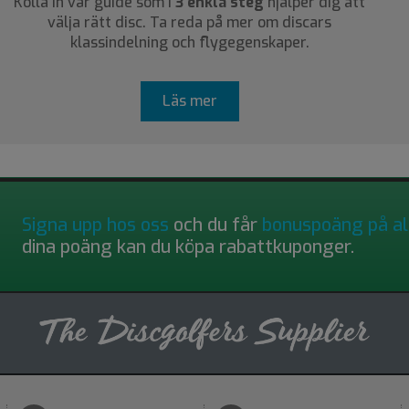
Kolla in vår guide som i
3 enkla steg
hjälper dig att
välja rätt disc. Ta reda på mer om discars
klassindelning och flygegenskaper.
Läs mer
Signa upp hos oss
och du får
bonuspoäng på al
dina poäng kan du köpa rabattkuponger.