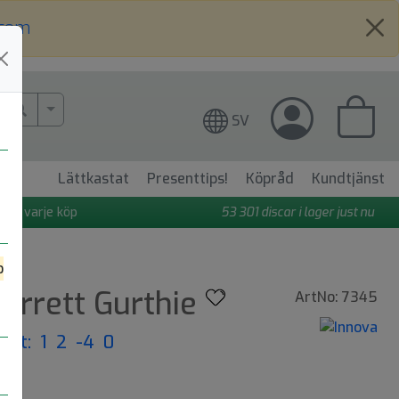
.com
More Search..
SV
Lättkastat
Presenttips!
Köpråd
Kundtjänst
 på varje köp
53 301
discar i lager just nu
o
Garrett Gurthie
ArtNo: 7345
ight: 1 2 -4 0