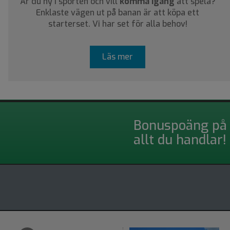
Är du ny i sporten och vill
komma igång
att spela?
Enklaste vägen ut på banan är att köpa ett
starterset. Vi har set för alla behov!
Läs mer
Bonuspoäng på
allt du handlar!