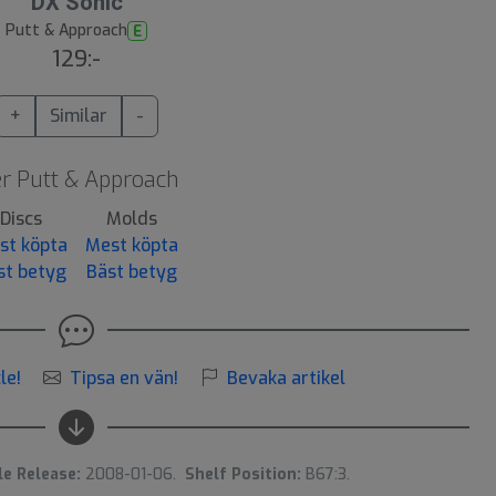
DX Sonic
Putt & Approach
E
129:-
+
Similar
-
r Putt & Approach
Discs
Molds
st köpta
Mest köpta
st betyg
Bäst betyg
le!
Tipsa en vän!
Bevaka artikel
le Release:
2008-01-06.
Shelf Position:
B67:3.