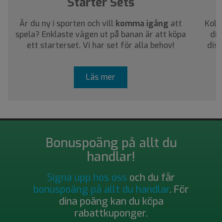
Starter Sets
Är du ny i sporten och vill
komma igång
att
Koll
spela? Enklaste vägen ut på banan är att köpa
dig
ett starterset. Vi har set för alla behov!
dis
Läs mer
Bonuspoäng på allt du
handlar!
Signa upp hos oss
och du får
bonuspoäng på allt du handlar
. För
dina poäng kan du köpa
rabattkuponger.