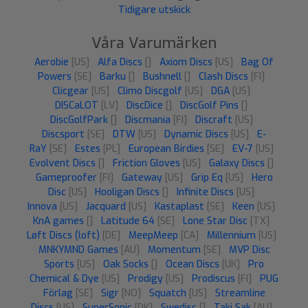
Tidigare utskick
Våra Varumärken
Aerobie
[US]
Alfa Discs
[]
Axiom Discs
[US]
Bag Of
Powers
[SE]
Barku
[]
Bushnell
[]
Clash Discs
[FI]
Clicgear
[US]
Climo Discgolf
[US]
DGA
[US]
DISCaLOT
[LV]
DiscDice
[]
DiscGolf Pins
[]
DiscGolfPark
[]
Discmania
[FI]
Discraft
[US]
Discsport
[SE]
DTW
[US]
Dynamic Discs
[US]
E-
RaY
[SE]
Estes
[PL]
European Birdies
[SE]
EV-7
[US]
Evolvent Discs
[]
Friction Gloves
[US]
Galaxy Discs
[]
Gameproofer
[FI]
Gateway
[US]
Grip Eq
[US]
Hero
Disc
[US]
Hooligan Discs
[]
Infinite Discs
[US]
Innova
[US]
Jacquard
[US]
Kastaplast
[SE]
Keen
[US]
KnA games
[]
Latitude 64
[SE]
Lone Star Disc
[TX]
Løft Discs (loft)
[DE]
MeepMeep
[CA]
Millennium
[US]
MNKYMND Games
[AU]
Momentum
[SE]
MVP Disc
Sports
[US]
Oak Socks
[]
Ocean Discs
[UK]
Pro
Chemical & Dye
[US]
Prodigy
[US]
Prodiscus
[FI]
PUG
Förlag
[SE]
Sigr
[NO]
Squatch
[US]
Streamline
Discs
[US]
SuperSonic
[DK]
Swedisc
[]
Taki Sak
[AU]