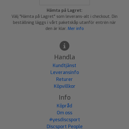
Hämta på Lagret:
Välj "Hämta på Lagret" som leverans-alt i checkout. Din
beställning läggs i vårt paketskåp utanför entrén när
den är klar.
Mer info
Handla
Kundtjänst
Leveransinfo
Returer
Köpvillkor
Info
Köpråd
Om oss
#yesdiscsport
Discsport People