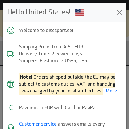
Hjälp & Kundservice
Hello United States!
Shop in eur and view this page in english,
go to
discsport.com
Welcome to discsport.se!
Shipping Price: from 4.90 EUR
Delivery Time: 2-5 weekdays.
Shippers: Postnord > USPS, UPS.
Note!
Orders shipped outside the EU may be
subject to customs duties, VAT, and handling
fees charged by your local authorities.
More..
Previous
Next
Neon Yellow (metallic red)
Payment in EUR with Card or PayPal.
K1 Älva
Customer service
answers emails every