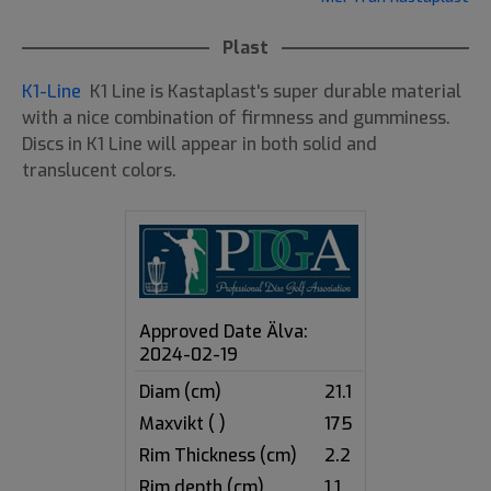
Plast
K1-Line
K1 Line is Kastaplast's super durable material
with a nice combination of firmness and gumminess.
Discs in K1 Line will appear in both solid and
translucent colors.
Approved Date Älva:
2024-02-19
Diam (cm)
21.1
Maxvikt ( )
175
Rim Thickness (cm)
2.2
Rim depth (cm)
1.1