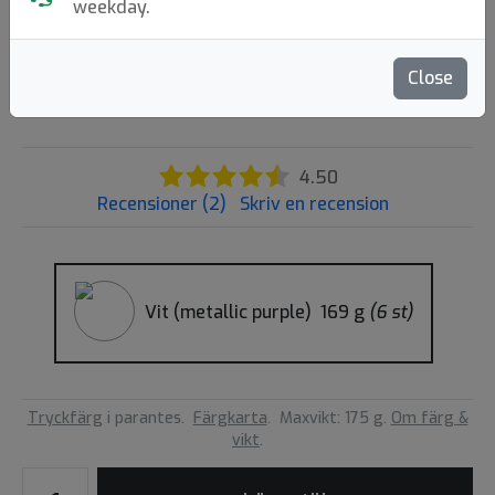
weekday.
Kastaplast
|
Distance Driver
Flight: 11 6 -2 2
Close
209:-
4
4.50
Recensioner (2)
Skriv en recension
Vit (metallic purple)
169 g
(6 st)
Tryckfärg
i parantes.
Färgkarta
.
Maxvikt: 175 g.
Om färg &
vikt
.