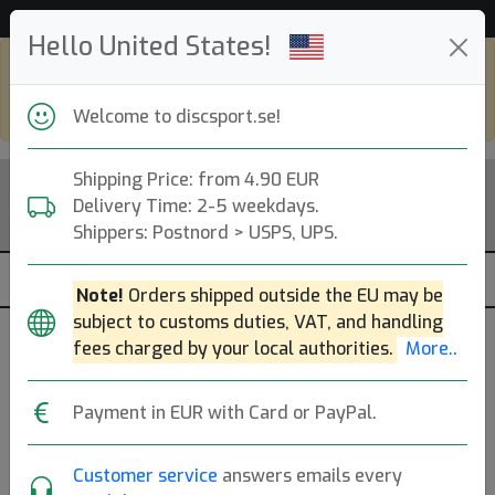
Hjälp & Kundservice
Hello United States!
Shop in eur and view this page in english,
go to
discsport.com
Welcome to discsport.se!
Shipping Price: from 4.90 EUR
Delivery Time: 2-5 weekdays.
Shippers: Postnord > USPS, UPS.
Note!
Orders shipped outside the EU may be
subject to customs duties, VAT, and handling
Was
fees charged by your local authorities.
More..
released
K1 Hard Reko - Braeden
30 Apr
Payment in EUR with Card or PayPal.
2025
Sides - X-Out
Customer service
answers emails every