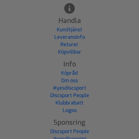
Handla
Kundtjänst
Leveransinfo
Returer
Köpvillkor
Info
Köpråd
Om oss
#yesdiscsport
Discsport People
Klubbrabatt
Logos
Sponsring
Discsport People
#yesdiscsport