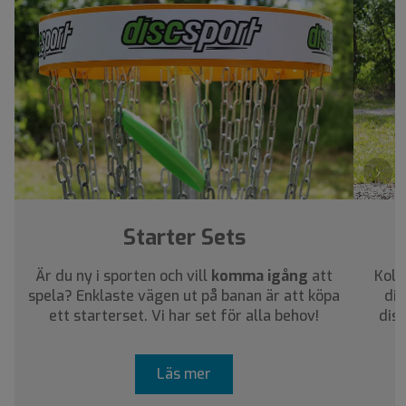
›
Starter Sets
Är du ny i sporten och vill
komma igång
att
Koll
spela? Enklaste vägen ut på banan är att köpa
dig
ett starterset. Vi har set för alla behov!
dis
Läs mer