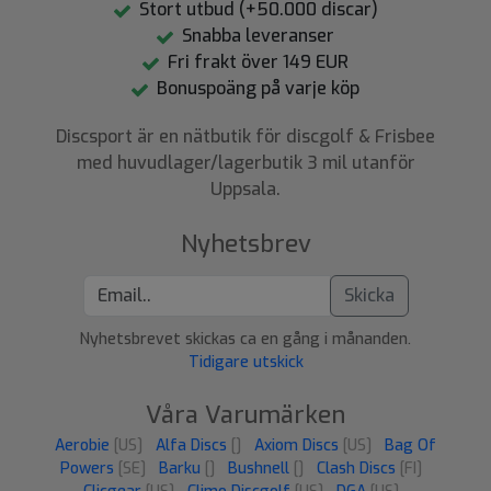
Stort utbud (+50.000 discar)
Snabba leveranser
Fri frakt över 149 EUR
Bonuspoäng på varje köp
Discsport är en nätbutik för discgolf & Frisbee
med huvudlager/lagerbutik 3 mil utanför
Uppsala.
Nyhetsbrev
Skicka
Nyhetsbrevet skickas ca en gång i månanden.
Tidigare utskick
Våra Varumärken
Aerobie
[US]
Alfa Discs
[]
Axiom Discs
[US]
Bag Of
Powers
[SE]
Barku
[]
Bushnell
[]
Clash Discs
[FI]