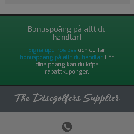
Bonuspoäng på allt du
handlar!
Signa upp hos oss
och du får
bonuspoäng på allt du handlar
. För
dina poäng kan du köpa
rabattkuponger.