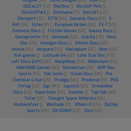
Clicgear
[US]
Climo Discgolf
[US]
DGA
[US]
DISCaLOT
[LV]
DiscDice
[]
DiscGolf Pins
[]
DiscGolfPark
[]
Discmania
[FI]
Discraft
[US]
Discsport
[SE]
DTW
[US]
Dynamic Discs
[US]
E-
RaY
[SE]
Estes
[PL]
European Birdies
[SE]
EV-7
[US]
Evolvent Discs
[]
Friction Gloves
[US]
Galaxy Discs
[]
Gameproofer
[FI]
Gateway
[US]
Grip Eq
[US]
Hero
Disc
[US]
Hooligan Discs
[]
Infinite Discs
[US]
Innova
[US]
Jacquard
[US]
Kastaplast
[SE]
Keen
[US]
KnA games
[]
Latitude 64
[SE]
Lone Star Disc
[TX]
Løft Discs (loft)
[DE]
MeepMeep
[CA]
Millennium
[US]
MNKYMND Games
[AU]
Momentum
[SE]
MVP Disc
Sports
[US]
Oak Socks
[]
Ocean Discs
[UK]
Pro
Chemical & Dye
[US]
Prodigy
[US]
Prodiscus
[FI]
PUG
Förlag
[SE]
Sigr
[NO]
Squatch
[US]
Streamline
Discs
[US]
SuperSonic
[DK]
Swedisc
[]
Taki Sak
[AU]
Tefat
[SE]
Thought Space Athletics
[US]
Vivobarefoot
[]
Westside
[FI]
Wham-O
[US]
ZipChip
Sports
[US]
ZIX KOMIX
[CZ]
Züca
[US]