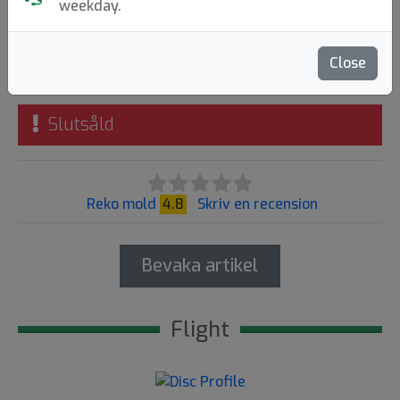
Kastaplast
|
Putt & Approach
weekday.
Flight: 3 3 0 1
189:-
Close
Slutsåld
Reko mold
4.8
Skriv en recension
Bevaka artikel
Flight