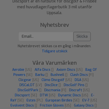
Discsport är en nätbutik för discgolf & Frisbee
med huvudlager/lagerbutik 3 mil utanför
Uppsala.
Nyhetsbrev
Skicka
Nyhetsbrevet skickas ca en gång i månanden.
Tidigare utskick
Våra Varumärken
Aerobie
[US]
Alfa Discs
[]
Axiom Discs
[US]
Bag Of
Powers
[SE]
Barku
[]
Bushnell
[]
Clash Discs
[FI]
Clicgear
[US]
Climo Discgolf
[US]
DGA
[US]
DISCaLOT
[LV]
DiscDice
[]
DiscGolf Pins
[]
DiscGolfPark
[]
Discmania
[FI]
Discraft
[US]
Discsport
[SE]
DTW
[US]
Dynamic Discs
[US]
E-
RaY
[SE]
Estes
[PL]
European Birdies
[SE]
EV-7
[US]
Evolvent Discs
[]
Friction Gloves
[US]
Galaxy Discs
[]