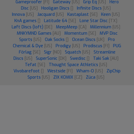
Gameproofer
[FI]
Gateway
[US]
Grip Eq
[US]
Hero
Disc
[US]
Hooligan Discs
[]
Infinite Discs
[US]
Innova
[US]
Jacquard
[US]
Kastaplast
[SE]
Keen
[US]
KnA games
[]
Latitude 64
[SE]
Lone Star Disc
[TX]
Løft Discs (loft)
[DE]
MeepMeep
[CA]
Millennium
[US]
MNKYMND Games
[AU]
Momentum
[SE]
MVP Disc
Sports
[US]
Oak Socks
[]
Ocean Discs
[UK]
Pro
Chemical & Dye
[US]
Prodigy
[US]
Prodiscus
[FI]
PUG
Förlag
[SE]
Sigr
[NO]
Squatch
[US]
Streamline
Discs
[US]
SuperSonic
[DK]
Swedisc
[]
Taki Sak
[AU]
Tefat
[SE]
Thought Space Athletics
[US]
Vivobarefoot
[]
Westside
[FI]
Wham-O
[US]
ZipChip
Sports
[US]
ZIX KOMIX
[CZ]
Züca
[US]