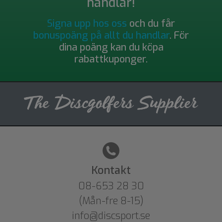
handlar!
Signa upp hos oss
och du får
bonuspoäng på allt du handlar
. För
dina poäng kan du köpa
rabattkuponger.
Kontakt
08-653 28 30
(Mån-fre 8-15)
info@discsport.se