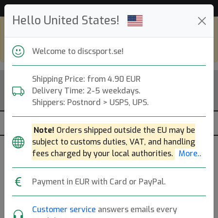
Hjälp & Kundservice
Hello United States!
Shop in eur and view this page in english,
go to
discsport.com
Welcome to discsport.se!
Shipping Price: from 4.90 EUR
Delivery Time: 2-5 weekdays.
Shippers: Postnord > USPS, UPS.
Note!
Orders shipped outside the EU may be
subject to customs duties, VAT, and handling
fees charged by your local authorities.
More..
Blue (white)
Payment in EUR with Card or PayPal.
K1 Reko
Customer service
answers emails every