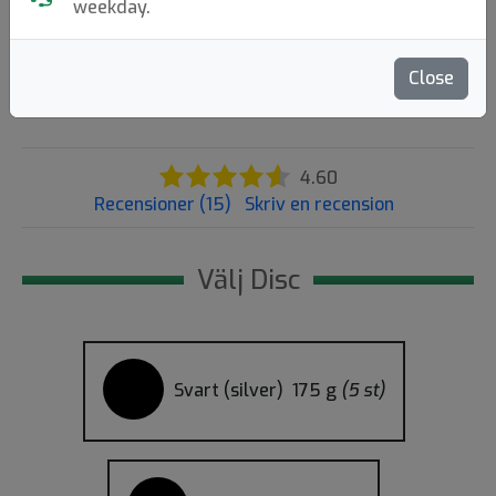
weekday.
Kastaplast
|
Putt & Approach
Flight: 3 3 0 1
Close
209:-
32
4.60
Recensioner (15)
Skriv en recension
Välj Disc
Svart (silver)
175 g
(5 st)