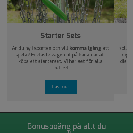
›
Starter Sets
Är du ny i sporten och vill
komma igång
att
Kolla 
spela? Enklaste vägen ut på banan är att
dig a
köpa ett starterset. Vi har set för alla
disca
behov!
Läs mer
Bonuspoäng på allt du