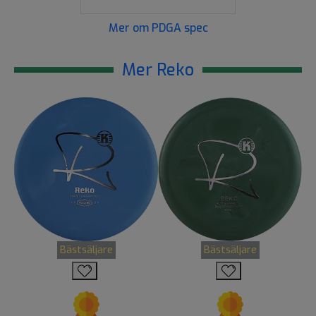
Mer om PDGA spec
Mer Reko
Bästsäljare
Bästsäljare