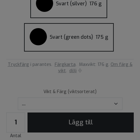
Svart (silver)
176 g
Svart (green dots)
175 g
Tryckfärg
i parantes.
Färgkarta
.
Maxvikt: 176 g.
Om färg &
vikt
.
dölj
Vikt & Färg (viktsorterat)
Lägg till
Antal