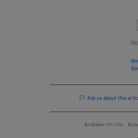
Me
Me
Bä
Ask us about this artic
Artikelnr:
KP-7150.
Arti