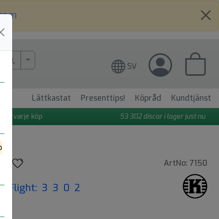
.com
More Search..
SV
Lättkastat
Presenttips!
Köpråd
Kundtjänst
 på varje köp
53 302
discar i lager just nu
o
n
ArtNo: 7150
|
Flight: 3 3 0 2