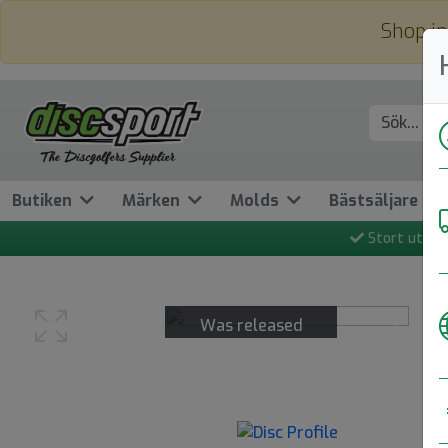
Shop in
Butiken
Märken
Molds
Bästsäljare
Stort utbud
Was released
Previous
Next
20 May 11:00 2022