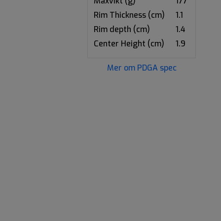
Maxvikt (g)
177
Rim Thickness (cm)
1.1
Rim depth (cm)
1.4
Center Height (cm)
1.9
Mer om PDGA spec