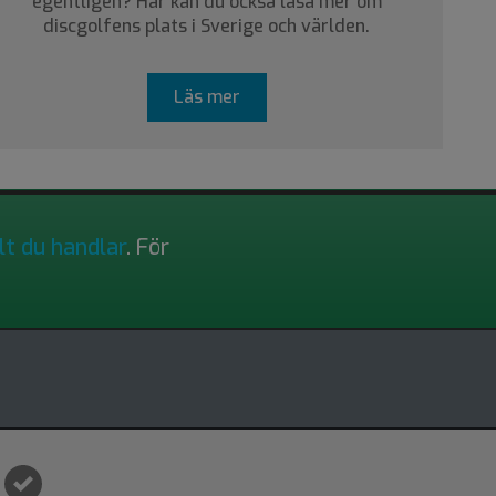
egentligen? Här kan du också läsa mer om
discgolfens plats i Sverige och världen.
Läs mer
lt du handlar
. För