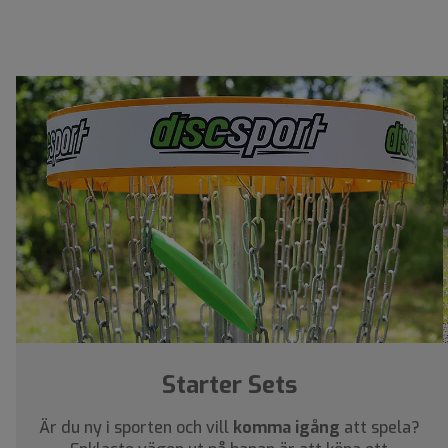
Starter Sets
Är du ny i sporten och vill
komma igång
att spela?