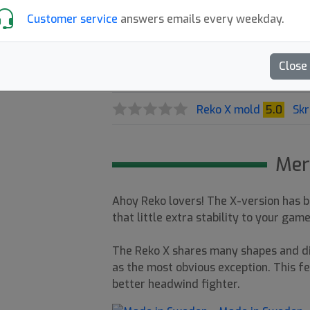
Customer service
answers emails every weekday.
Out of Prod.
Close
Max 2 pcs. per customer.
Reko X mold
5.0
Skr
Mer
Ahoy Reko lovers! The X-version has b
that little extra stability to your ga
The Reko X shares many shapes and di
as the most obvious exception. This fe
better headwind fighter.