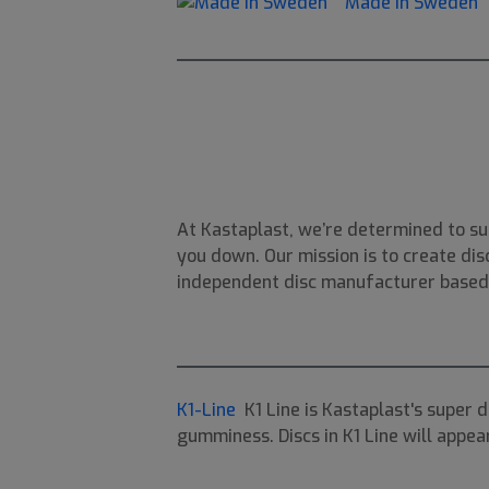
Made in Sweden
At Kastaplast, we’re determined to su
you down. Our mission is to create disc
independent disc manufacturer based i
K1-Line
K1 Line is Kastaplast's super 
gumminess. Discs in K1 Line will appear