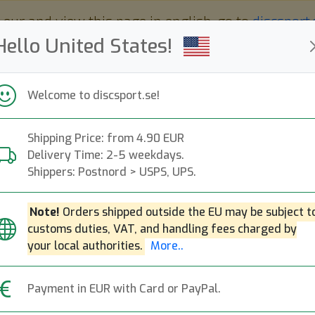
 eur and view this page in english, go to
discsport
Hello United States!
Welcome to discsport.se!
Shipping Price: from 4.90 EUR
Nyheter
Påfyllt
Kampanjer
Delivery Time: 2-5 weekdays.
Snabba leveranser
Fri frakt över 149 EUR
Bonuspoäng
Shippers: Postnord > USPS, UPS.
Note!
Orders shipped outside the EU may be subject t
customs duties, VAT, and handling fees charged by
K1 Reko X First Ru
your local authorities.
More..
Kastaplast
|
Putt & Approach
Payment in EUR with Card or PayPal.
199:-