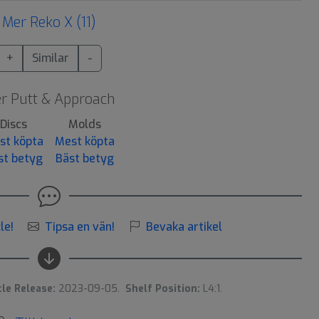
Mer Reko X (11)
+
Similar
-
r Putt & Approach
Discs
Molds
st köpta
Mest köpta
st betyg
Bäst betyg
le!
Tipsa en vän!
Bevaka artikel
cle Release:
2023-09-05.
Shelf Position:
L4:1.