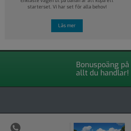
Enklaste vägen ut på banan är att köpa ett
starterset. Vi har set för alla behov!
Läs mer
Bonuspoäng på
allt du handlar!