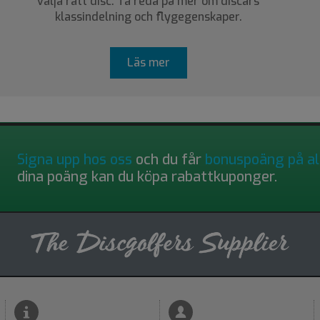
välja rätt disc. Ta reda på mer om discars
klassindelning och flygegenskaper.
Läs mer
Signa upp hos oss
och du får
bonuspoäng på al
dina poäng kan du köpa rabattkuponger.