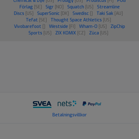
Chemical & Dye
[US]
Prodigy
[US]
Prodiscus
[FI]
PUG
Förlag
[SE]
Sigr
[NO]
Squatch
[US]
Streamline
Discs
[US]
SuperSonic
[DK]
Swedisc
[]
Taki Sak
[AU]
Tefat
[SE]
Thought Space Athletics
[US]
Vivobarefoot
[]
Westside
[FI]
Wham-O
[US]
ZipChip
Sports
[US]
ZIX KOMIX
[CZ]
Züca
[US]
Betalningsvillkor