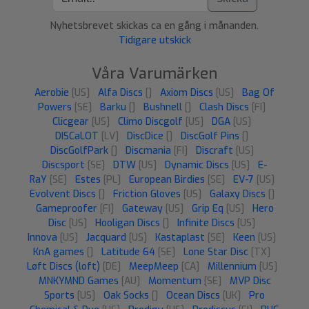
Nyhetsbrevet skickas ca en gång i månanden.
Tidigare utskick
Våra Varumärken
Aerobie
[US]
Alfa Discs
[]
Axiom Discs
[US]
Bag Of
Powers
[SE]
Barku
[]
Bushnell
[]
Clash Discs
[FI]
Clicgear
[US]
Climo Discgolf
[US]
DGA
[US]
DISCaLOT
[LV]
DiscDice
[]
DiscGolf Pins
[]
DiscGolfPark
[]
Discmania
[FI]
Discraft
[US]
Discsport
[SE]
DTW
[US]
Dynamic Discs
[US]
E-
RaY
[SE]
Estes
[PL]
European Birdies
[SE]
EV-7
[US]
Evolvent Discs
[]
Friction Gloves
[US]
Galaxy Discs
[]
Gameproofer
[FI]
Gateway
[US]
Grip Eq
[US]
Hero
Disc
[US]
Hooligan Discs
[]
Infinite Discs
[US]
Innova
[US]
Jacquard
[US]
Kastaplast
[SE]
Keen
[US]
KnA games
[]
Latitude 64
[SE]
Lone Star Disc
[TX]
Løft Discs (loft)
[DE]
MeepMeep
[CA]
Millennium
[US]
MNKYMND Games
[AU]
Momentum
[SE]
MVP Disc
Sports
[US]
Oak Socks
[]
Ocean Discs
[UK]
Pro