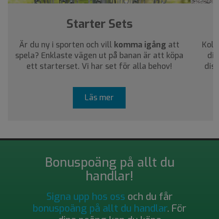
Starter Sets
Är du ny i sporten och vill
komma igång
att
Koll
spela? Enklaste vägen ut på banan är att köpa
dig
ett starterset. Vi har set för alla behov!
dis
Läs mer
Bonuspoäng på allt du
handlar!
Signa upp hos oss
och du får
bonuspoäng på allt du handlar
. För