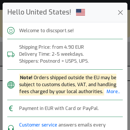
Hjälp & Kundservice
Hello United States!
Shop in eur and view this page in english,
go to
discsport.com
Welcome to discsport.se!
Shipping Price: from 4.90 EUR
Delivery Time: 2-5 weekdays.
Shippers: Postnord > USPS, UPS.
Note!
Orders shipped outside the EU may be
subject to customs duties, VAT, and handling
Was
fees charged by your local authorities.
More..
released
K1 Soft Kaxe Z X-Out
11 Sep
Payment in EUR with Card or PayPal.
2020
Kastaplast
|
Midrange Disc
Customer service
answers emails every
Flight: 6 5 0 2