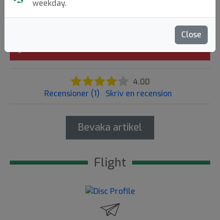
weekday.
179:-
Close
Slutsåld
4.00
Recensioner (1)
Skriv en recension
Bevaka artikel
Flight