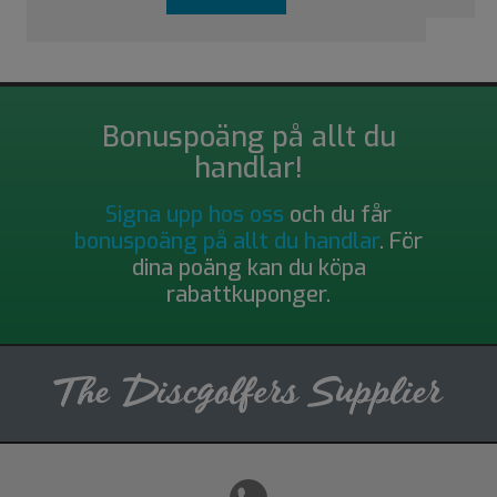
Bonuspoäng på allt du
handlar!
Signa upp hos oss
och du får
bonuspoäng på allt du handlar
. För
dina poäng kan du köpa
rabattkuponger.