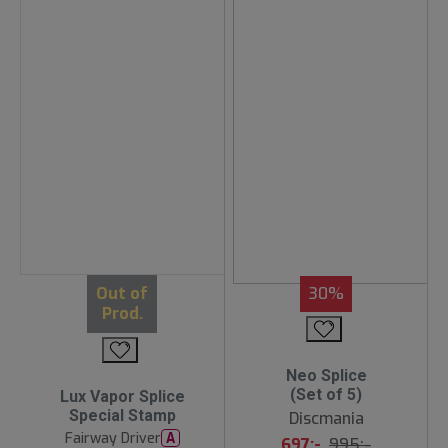
Out of
30%
Prod.
Neo Splice
(Set of 5)
Lux Vapor Splice
Special Stamp
Discmania
Fairway Driver
A
697:-
995:-