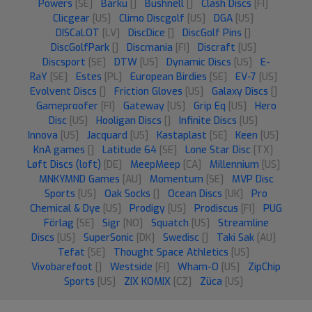
Powers
[SE]
Barku
[]
Bushnell
[]
Clash Discs
[FI]
Clicgear
[US]
Climo Discgolf
[US]
DGA
[US]
DISCaLOT
[LV]
DiscDice
[]
DiscGolf Pins
[]
DiscGolfPark
[]
Discmania
[FI]
Discraft
[US]
Discsport
[SE]
DTW
[US]
Dynamic Discs
[US]
E-
RaY
[SE]
Estes
[PL]
European Birdies
[SE]
EV-7
[US]
Evolvent Discs
[]
Friction Gloves
[US]
Galaxy Discs
[]
Gameproofer
[FI]
Gateway
[US]
Grip Eq
[US]
Hero
Disc
[US]
Hooligan Discs
[]
Infinite Discs
[US]
Innova
[US]
Jacquard
[US]
Kastaplast
[SE]
Keen
[US]
KnA games
[]
Latitude 64
[SE]
Lone Star Disc
[TX]
Løft Discs (loft)
[DE]
MeepMeep
[CA]
Millennium
[US]
MNKYMND Games
[AU]
Momentum
[SE]
MVP Disc
Sports
[US]
Oak Socks
[]
Ocean Discs
[UK]
Pro
Chemical & Dye
[US]
Prodigy
[US]
Prodiscus
[FI]
PUG
Förlag
[SE]
Sigr
[NO]
Squatch
[US]
Streamline
Discs
[US]
SuperSonic
[DK]
Swedisc
[]
Taki Sak
[AU]
Tefat
[SE]
Thought Space Athletics
[US]
Vivobarefoot
[]
Westside
[FI]
Wham-O
[US]
ZipChip
Sports
[US]
ZIX KOMIX
[CZ]
Züca
[US]