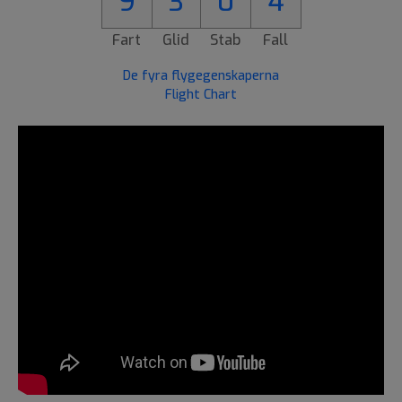
9
3
0
4
Fart
Glid
Stab
Fall
De fyra flygegenskaperna
Flight Chart