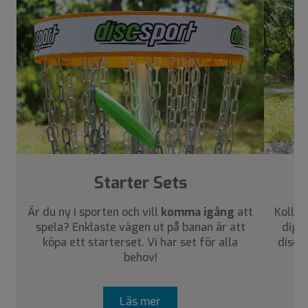
›
Starter Sets
Är du ny i sporten och vill
komma igång
att
Kolla 
spela? Enklaste vägen ut på banan är att
dig a
köpa ett starterset. Vi har set för alla
disca
behov!
Läs mer