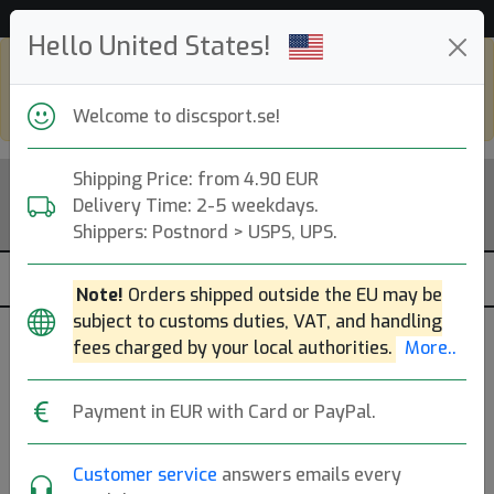
53 599 discar i lager just nu!
Hello United States!
Shop in eur and view this page in english,
go to
discsport.com
Welcome to discsport.se!
Shipping Price: from 4.90 EUR
Delivery Time: 2-5 weekdays.
Shippers: Postnord > USPS, UPS.
Note!
Orders shipped outside the EU may be
subject to customs duties, VAT, and handling
fees charged by your local authorities.
More..
Previous
Next
Pearlwhite
Payment in EUR with Card or PayPal.
Neo Splice
Customer service
answers emails every