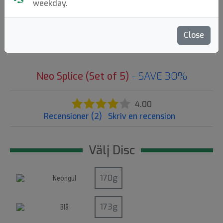
weekday.
Discmania
|
Fairway Driver
Flight: 9 3 0 4
Close
199:-
75
Neo Splice (Set of 5)
- SAVE 30%
4.00
Recensioner (2)
Skriv en recension
Välj Disc
Neongul
Blå