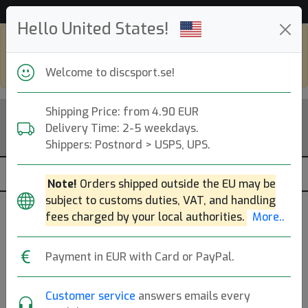
Hjälp & Kundservice
Hello United States!
Shop in eur and view this page in english,
go to
discsport.com
Welcome to discsport.se!
Shipping Price: from 4.90 EUR
Delivery Time: 2-5 weekdays.
Shippers: Postnord > USPS, UPS.
Note!
Orders shipped outside the EU may be
subject to customs duties, VAT, and handling
fees charged by your local authorities.
More..
Previous
Next
Click to Choose Disc!
Payment in EUR with Card or PayPal.
Neutron Bokeh
Customer service
answers emails every