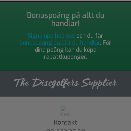
Bonuspoäng på allt du
handlar!
Signa upp hos oss
och du får
bonuspoäng på allt du handlar
. För
dina poäng kan du köpa
rabattkuponger.
Kontakt