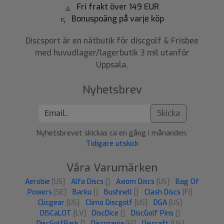
Fri frakt över 149 EUR
Bonuspoäng på varje köp
Discsport är en nätbutik för discgolf & Frisbee
med huvudlager/lagerbutik 3 mil utanför
Uppsala.
Nyhetsbrev
Skicka
Nyhetsbrevet skickas ca en gång i månanden.
Tidigare utskick
Våra Varumärken
Aerobie
[US]
Alfa Discs
[]
Axiom Discs
[US]
Bag Of
Powers
[SE]
Barku
[]
Bushnell
[]
Clash Discs
[FI]
Clicgear
[US]
Climo Discgolf
[US]
DGA
[US]
DISCaLOT
[LV]
DiscDice
[]
DiscGolf Pins
[]
DiscGolfPark
[]
Discmania
[FI]
Discraft
[US]