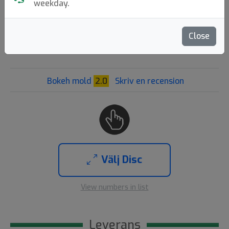
weekday.
Axiom Discs
|
Fairway Driver
Flight: 7 6 0 1
Close
239:-
11
Bokeh mold
2.0
Skriv en recension
Välj Disc
View numbers in list
Leverans