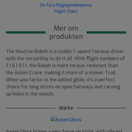
De fyra flygegenskaperna
Flight Chart
Mer om
produkten
The Neutron Bokeh is a stable 7-speed fairway driver
with the versatility to do it all. With flight numbers of
7 | 6 | 0 | 1, the Bokeh is more torque-resistant than
the Axiom Crave, making it more of a slower Trail.
When you factor in the added glide, it’s a perfect
choice for long drives on open fairways and carving
up holes in the woods.
Märke
Axiom Discs brings a new focus on style, with vibrant