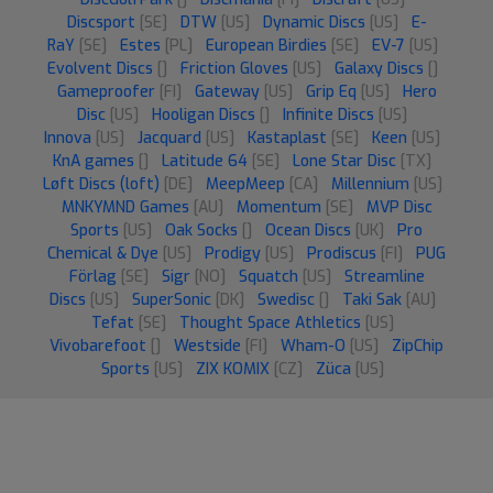
Discsport
[SE]
DTW
[US]
Dynamic Discs
[US]
E-
RaY
[SE]
Estes
[PL]
European Birdies
[SE]
EV-7
[US]
Evolvent Discs
[]
Friction Gloves
[US]
Galaxy Discs
[]
Gameproofer
[FI]
Gateway
[US]
Grip Eq
[US]
Hero
Disc
[US]
Hooligan Discs
[]
Infinite Discs
[US]
Innova
[US]
Jacquard
[US]
Kastaplast
[SE]
Keen
[US]
KnA games
[]
Latitude 64
[SE]
Lone Star Disc
[TX]
Løft Discs (loft)
[DE]
MeepMeep
[CA]
Millennium
[US]
MNKYMND Games
[AU]
Momentum
[SE]
MVP Disc
Sports
[US]
Oak Socks
[]
Ocean Discs
[UK]
Pro
Chemical & Dye
[US]
Prodigy
[US]
Prodiscus
[FI]
PUG
Förlag
[SE]
Sigr
[NO]
Squatch
[US]
Streamline
Discs
[US]
SuperSonic
[DK]
Swedisc
[]
Taki Sak
[AU]
Tefat
[SE]
Thought Space Athletics
[US]
Vivobarefoot
[]
Westside
[FI]
Wham-O
[US]
ZipChip
Sports
[US]
ZIX KOMIX
[CZ]
Züca
[US]