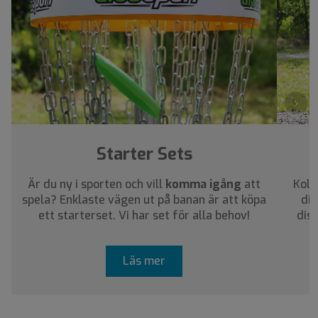
›
Starter Sets
Är du ny i sporten och vill
komma igång
att
Koll
spela? Enklaste vägen ut på banan är att köpa
dig
ett starterset. Vi har set för alla behov!
dis
Läs mer