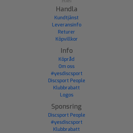
Handla
Kundtjänst
Leveransinfo
Returer
Köpvillkor
Info
Köpråd
Om oss
#yesdiscsport
Discsport People
Klubbrabatt
Logos
Sponsring
Discsport People
#yesdiscsport
Klubbrabatt