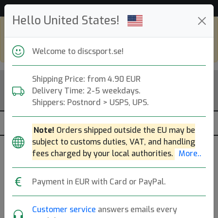
Hjälp & Kundservice
Hello United States!
Shop in eur and view this page in english,
go to
discsport.com
Welcome to discsport.se!
Shipping Price: from 4.90 EUR
Delivery Time: 2-5 weekdays.
Shippers: Postnord > USPS, UPS.
Note!
Orders shipped outside the EU may be
subject to customs duties, VAT, and handling
fees charged by your local authorities.
More..
Payment in EUR with Card or PayPal.
Customer service
answers emails every