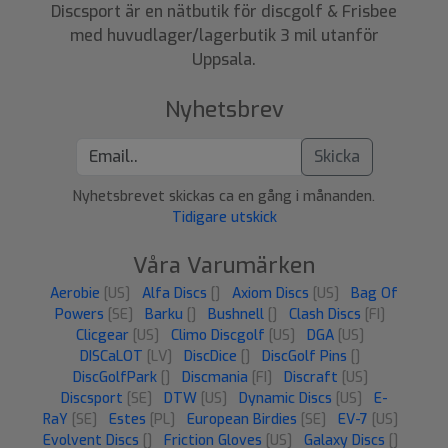
Discsport är en nätbutik för discgolf & Frisbee
med huvudlager/lagerbutik 3 mil utanför
Uppsala.
Nyhetsbrev
Skicka
Nyhetsbrevet skickas ca en gång i månanden.
Tidigare utskick
Våra Varumärken
Aerobie
[US]
Alfa Discs
[]
Axiom Discs
[US]
Bag Of
Powers
[SE]
Barku
[]
Bushnell
[]
Clash Discs
[FI]
Clicgear
[US]
Climo Discgolf
[US]
DGA
[US]
DISCaLOT
[LV]
DiscDice
[]
DiscGolf Pins
[]
DiscGolfPark
[]
Discmania
[FI]
Discraft
[US]
Discsport
[SE]
DTW
[US]
Dynamic Discs
[US]
E-
RaY
[SE]
Estes
[PL]
European Birdies
[SE]
EV-7
[US]
Evolvent Discs
[]
Friction Gloves
[US]
Galaxy Discs
[]