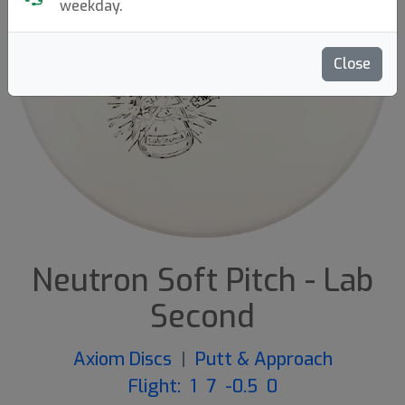
weekday.
Close
Neutron Soft Pitch - Lab
Second
Axiom Discs
|
Putt & Approach
Flight: 1 7 -0.5 0