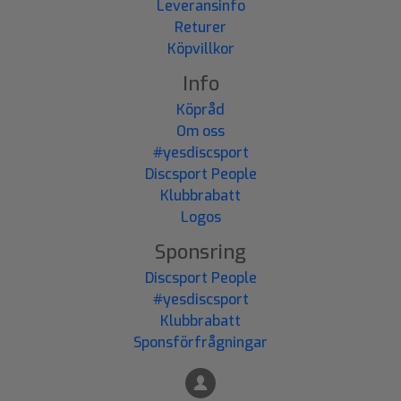
Leveransinfo
Returer
Köpvillkor
Info
Köpråd
Om oss
#yesdiscsport
Discsport People
Klubbrabatt
Logos
Sponsring
Discsport People
#yesdiscsport
Klubbrabatt
Sponsförfrågningar