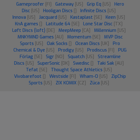
Gameproofer
[FI]
Gateway
[US]
Grip Eq
[US]
Hero
Disc
[US]
Hooligan Discs
[]
Infinite Discs
[US]
Innova
[US]
Jacquard
[US]
Kastaplast
[SE]
Keen
[US]
KnA games
[]
Latitude 64
[SE]
Lone Star Disc
[TX]
Løft Discs (loft)
[DE]
MeepMeep
[CA]
Millennium
[US]
MNKYMND Games
[AU]
Momentum
[SE]
MVP Disc
Sports
[US]
Oak Socks
[]
Ocean Discs
[UK]
Pro
Chemical & Dye
[US]
Prodigy
[US]
Prodiscus
[FI]
PUG
Förlag
[SE]
Sigr
[NO]
Squatch
[US]
Streamline
Discs
[US]
SuperSonic
[DK]
Swedisc
[]
Taki Sak
[AU]
Tefat
[SE]
Thought Space Athletics
[US]
Vivobarefoot
[]
Westside
[FI]
Wham-O
[US]
ZipChip
Sports
[US]
ZIX KOMIX
[CZ]
Züca
[US]