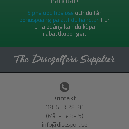
handlar!
Signa upp hos oss
och du får
bonuspoäng på allt du handlar
. För
dina poäng kan du köpa
rabattkuponger.
Kontakt
08-653 28 30
(Mån-fre 8-15)
info@discsport.se