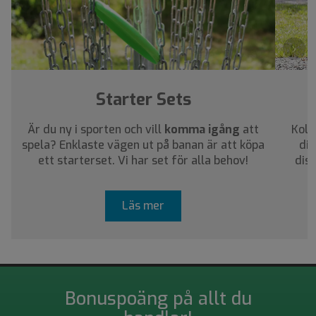
›
Starter Sets
Är du ny i sporten och vill
komma igång
att
Koll
spela? Enklaste vägen ut på banan är att köpa
dig
ett starterset. Vi har set för alla behov!
dis
Läs mer
Bonuspoäng på allt du