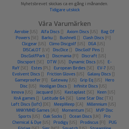
Nyhetsbrevet skickas ca en gång i månanden.
Tidigare utskick
Våra Varumärken
Aerobie
[US]
Alfa Discs
[]
Axiom Discs
[US]
Bag Of
Powers
[SE]
Barku
[]
Bushnell
[]
Clash Discs
[FI]
Clicgear
[US]
Climo Discgolf
[US]
DGA
[US]
DISCaLOT
[LV]
DiscDice
[]
DiscGolf Pins
[]
DiscGolfPark
[]
Discmania
[FI]
Discraft
[US]
Discsport
[SE]
DTW
[US]
Dynamic Discs
[US]
E-
RaY
[SE]
Estes
[PL]
European Birdies
[SE]
EV-7
[US]
Evolvent Discs
[]
Friction Gloves
[US]
Galaxy Discs
[]
Gameproofer
[FI]
Gateway
[US]
Grip Eq
[US]
Hero
Disc
[US]
Hooligan Discs
[]
Infinite Discs
[US]
Innova
[US]
Jacquard
[US]
Kastaplast
[SE]
Keen
[US]
KnA games
[]
Latitude 64
[SE]
Lone Star Disc
[TX]
Løft Discs (loft)
[DE]
MeepMeep
[CA]
Millennium
[US]
MNKYMND Games
[AU]
Momentum
[SE]
MVP Disc
Sports
[US]
Oak Socks
[]
Ocean Discs
[UK]
Pro
Chemical & Dye
[US]
Prodigy
[US]
Prodiscus
[FI]
PUG
Förlag
[SE]
Sigr
[NO]
Squatch
[US]
Streamline