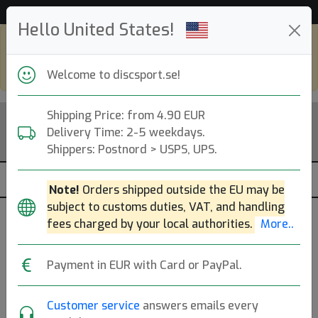
Hjälp & Kundservice
Hello United States!
Shop in eur and view this page in english,
go to
discsport.com
Welcome to discsport.se!
Shipping Price: from 4.90 EUR
Delivery Time: 2-5 weekdays.
Shippers: Postnord > USPS, UPS.
Note!
Orders shipped outside the EU may be
subject to customs duties, VAT, and handling
fees charged by your local authorities.
More..
Previous
Next
Click to Choose Disc!
Payment in EUR with Card or PayPal.
Neutron Tesla
Customer service
answers emails every