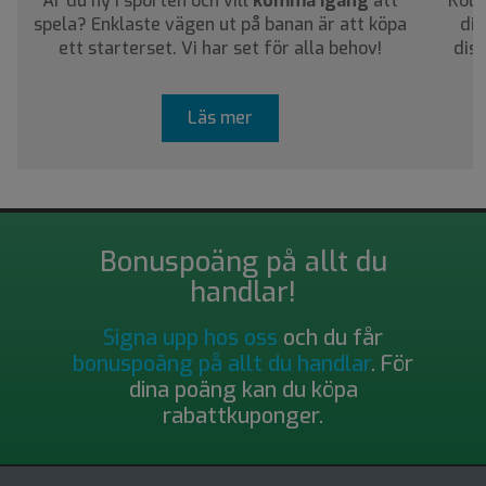
Är du ny i sporten och vill
komma igång
att
Koll
spela? Enklaste vägen ut på banan är att köpa
dig
ett starterset. Vi har set för alla behov!
dis
Läs mer
Bonuspoäng på allt du
handlar!
Signa upp hos oss
och du får
bonuspoäng på allt du handlar
. För
dina poäng kan du köpa
rabattkuponger.