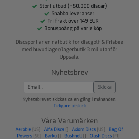
Stort utbud (+50.000 discar)
Snabba leveranser
Fri frakt över 149 EUR
Bonuspoäng på varje köp
Discsport är en nätbutik för discgolf & Frisbee
med huvudlager/lagerbutik 3 mil utanför
Uppsala.
Nyhetsbrev
Skicka
Nyhetsbrevet skickas ca en gång i månanden.
Tidigare utskick
Våra Varumärken
Aerobie
[US]
Alfa Discs
[]
Axiom Discs
[US]
Bag Of
Powers
[SE]
Barku
[]
Bushnell
[]
Clash Discs
[FI]