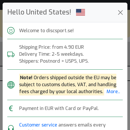
Hjälp & Kundservice
Hello United States!
Shop in eur and view this page in english,
go to
discsport.com
Welcome to discsport.se!
Shipping Price: from 4.90 EUR
Delivery Time: 2-5 weekdays.
Shippers: Postnord > USPS, UPS.
Note!
Orders shipped outside the EU may be
subject to customs duties, VAT, and handling
fees charged by your local authorities.
More..
Previous
Next
Project Grip Claymore
Payment in EUR with Card or PayPal.
Latitude 64
|
Midrange Disc
Customer service
answers emails every
Flight: 5 5 -1 1