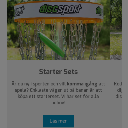
›
Starter Sets
Är du ny i sporten och vill
komma igång
att
Kolla 
spela? Enklaste vägen ut på banan är att
dig a
köpa ett starterset. Vi har set för alla
disca
behov!
Läs mer