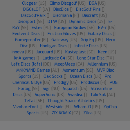
Clicgear
[US]
Climo Discgolf
[US]
DGA
[US]
DISCaLOT
[LV]
DiscDice
[]
DiscGolf Pins
[]
DiscGolfPark
[]
Discmania
[FI]
Discraft
[US]
Discsport
[SE]
DTW
[US]
Dynamic Discs
[US]
E-
RaY
[SE]
Estes
[PL]
European Birdies
[SE]
EV-7
[US]
Evolvent Discs
[]
Friction Gloves
[US]
Galaxy Discs
[]
Gameproofer
[FI]
Gateway
[US]
Grip Eq
[US]
Hero
Disc
[US]
Hooligan Discs
[]
Infinite Discs
[US]
Innova
[US]
Jacquard
[US]
Kastaplast
[SE]
Keen
[US]
KnA games
[]
Latitude 64
[SE]
Lone Star Disc
[TX]
Løft Discs (loft)
[DE]
MeepMeep
[CA]
Millennium
[US]
MNKYMND Games
[AU]
Momentum
[SE]
MVP Disc
Sports
[US]
Oak Socks
[]
Ocean Discs
[UK]
Pro
Chemical & Dye
[US]
Prodigy
[US]
Prodiscus
[FI]
PUG
Förlag
[SE]
Sigr
[NO]
Squatch
[US]
Streamline
Discs
[US]
SuperSonic
[DK]
Swedisc
[]
Taki Sak
[AU]
Tefat
[SE]
Thought Space Athletics
[US]
Vivobarefoot
[]
Westside
[FI]
Wham-O
[US]
ZipChip
Sports
[US]
ZIX KOMIX
[CZ]
Züca
[US]