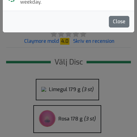
weekday.
249:-
Close
73
Claymore mold
4.0
Skriv en recension
Välj Disc
Limegul
179 g
(3 st)
Rosa
178 g
(3 st)