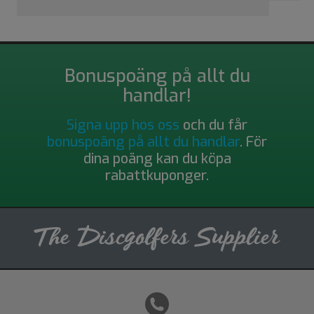
Bonuspoäng på allt du
handlar!
Signa upp hos oss
och du får
bonuspoäng på allt du handlar
. För
dina poäng kan du köpa
rabattkuponger.