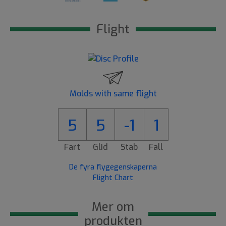
Flight
Molds with same flight
5
5
-1
1
Fart
Glid
Stab
Fall
De fyra flygegenskaperna
Flight Chart
Mer om
produkten