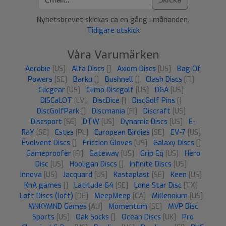
Nyhetsbrevet skickas ca en gång i månanden.
Tidigare utskick
Våra Varumärken
Aerobie
[US]
Alfa Discs
[]
Axiom Discs
[US]
Bag Of
Powers
[SE]
Barku
[]
Bushnell
[]
Clash Discs
[FI]
Clicgear
[US]
Climo Discgolf
[US]
DGA
[US]
DISCaLOT
[LV]
DiscDice
[]
DiscGolf Pins
[]
DiscGolfPark
[]
Discmania
[FI]
Discraft
[US]
Discsport
[SE]
DTW
[US]
Dynamic Discs
[US]
E-
RaY
[SE]
Estes
[PL]
European Birdies
[SE]
EV-7
[US]
Evolvent Discs
[]
Friction Gloves
[US]
Galaxy Discs
[]
Gameproofer
[FI]
Gateway
[US]
Grip Eq
[US]
Hero
Disc
[US]
Hooligan Discs
[]
Infinite Discs
[US]
Innova
[US]
Jacquard
[US]
Kastaplast
[SE]
Keen
[US]
KnA games
[]
Latitude 64
[SE]
Lone Star Disc
[TX]
Løft Discs (loft)
[DE]
MeepMeep
[CA]
Millennium
[US]
MNKYMND Games
[AU]
Momentum
[SE]
MVP Disc
Sports
[US]
Oak Socks
[]
Ocean Discs
[UK]
Pro