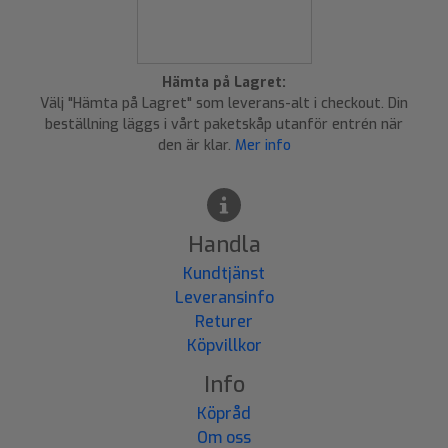
Hämta på Lagret:
Välj "Hämta på Lagret" som leverans-alt i checkout. Din
beställning läggs i vårt paketskåp utanför entrén när
den är klar.
Mer info
Handla
Kundtjänst
Leveransinfo
Returer
Köpvillkor
Info
Köpråd
Om oss