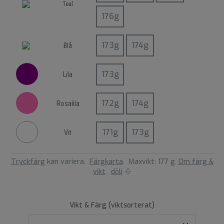
Teal
Blå
Lila
Rosalila
Vit
Tryckfärg
kan variera.
Färgkarta
.
Maxvikt: 177 g.
Om färg &
vikt
.
dölj
Vikt & Färg (viktsorterat)