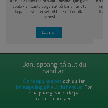
Är du ny i sporten och vill
komma igång
att
Kolla 
spela? Enklaste vägen ut på banan är att
dig a
köpa ett starterset. Vi har set för alla
disca
behov!
Läs mer
Bonuspoäng på allt du
handlar!
Signa upp hos oss
och du får
bonuspoäng på allt du handlar
. För
dina poäng kan du köpa
rabattkuponger.