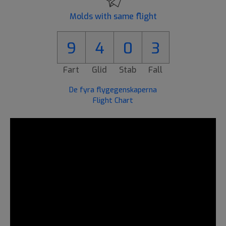
Molds with same flight
9
4
0
3
Fart
Glid
Stab
Fall
De fyra flygegenskaperna
Flight Chart