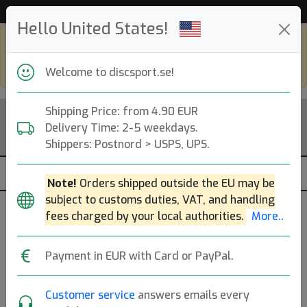
53 307 discar i lager just nu!
Hello United States!
Shop in eur and view this page in english,
go to
discsport.com
Welcome to discsport.se!
Shipping Price: from 4.90 EUR
Delivery Time: 2-5 weekdays.
Shippers: Postnord > USPS, UPS.
Note!
Orders shipped outside the EU may be
subject to customs duties, VAT, and handling
fees charged by your local authorities.
More..
Previous
Next
Teal
Payment in EUR with Card or PayPal.
S-Line FD3
Customer service
answers emails every