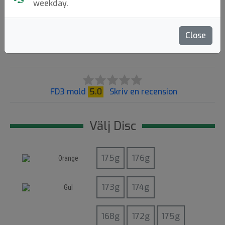
weekday.
Discmania
|
Fairway Driver
Flight: 9 4 0 3
Close
219:-
93
FD3 mold
5.0
Skriv en recension
Välj Disc
Orange
Gul