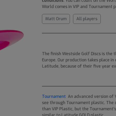
conditions
. You can count on the Wor
World comes in VIP and Tournament pl
Matt Orum
All players
The finish Westside Golf Discs is the 
Europe. Our production takes place in
Latitude, because of their five year ex
Tournament
An advanced version of VI
see through Tournament plastic. The d
than VIP Plastic, but the Tournament's 
similar to Latitude GOLD plastic.