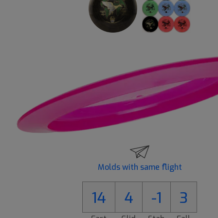
Molds with same flight
14
4
-1
3