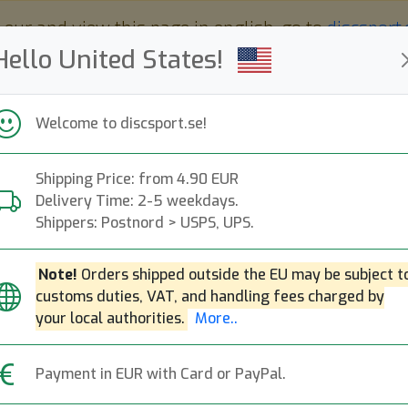
 eur and view this page in english, go to
discsport
Hello United States!
Welcome to discsport.se!
Shipping Price: from 4.90 EUR
Nyheter
Påfyllt
Kampanjer
Delivery Time: 2-5 weekdays.
Snabba leveranser
Fri frakt över 149 EUR
Bonuspoäng
Shippers: Postnord > USPS, UPS.
Note!
Orders shipped outside the EU may be subject t
customs duties, VAT, and handling fees charged by
Tournament-X Ril
your local authorities.
More..
Westside
|
Distance Driver
|
F
Payment in EUR with Card or PayPal.