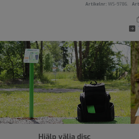
Artikelnr:
WS-9786.
Art
Hjälp välja disc