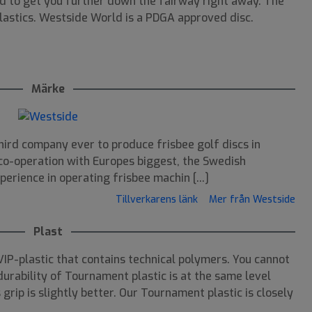
ld to get you further down the fairway right away. The
astics. Westside World is a PDGA approved disc.
Märke
third company ever to produce frisbee golf discs in
 co-operation with Europes biggest, the Swedish
perience in operating frisbee machin [...]
Tillverkarens länk
Mer från Westside
Plast
P-plastic that contains technical polymers. You cannot
urability of Tournament plastic is at the same level
grip is slightly better. Our Tournament plastic is closely