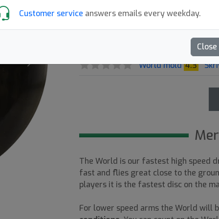
249:-
Customer service
answers emails every weekday.
Slutsåld
Close
Next
World mold
4.3
Skri
Mer
The World is our fastest high speed d
fast and flies great close to the groun
players it is the fastest disc on the m
For lower speed arms the World will be