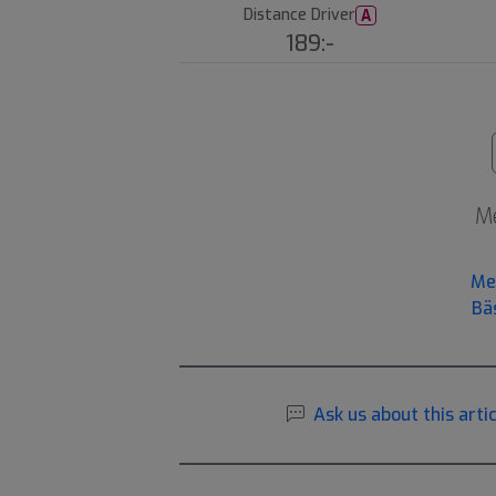
Distance Driver
A
189:-
Me
Me
Bä
Ask us about this artic