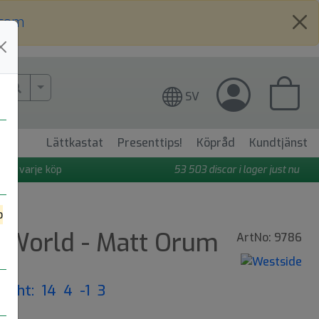
.com
More Search..
SV
Lättkastat
Presenttips!
Köpråd
Kundtjänst
 på varje köp
53 503
discar i lager just nu
o
l World - Matt Orum
ArtNo: 9786
light: 14 4 -1 3