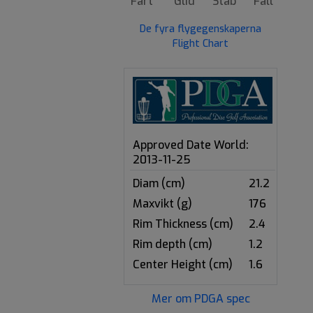
Fart
Glid
Stab
Fall
De fyra flygegenskaperna
Flight Chart
Approved Date World:
2013-11-25
Diam (cm)
21.2
Maxvikt (g)
176
Rim Thickness (cm)
2.4
Rim depth (cm)
1.2
Center Height (cm)
1.6
Mer om PDGA spec