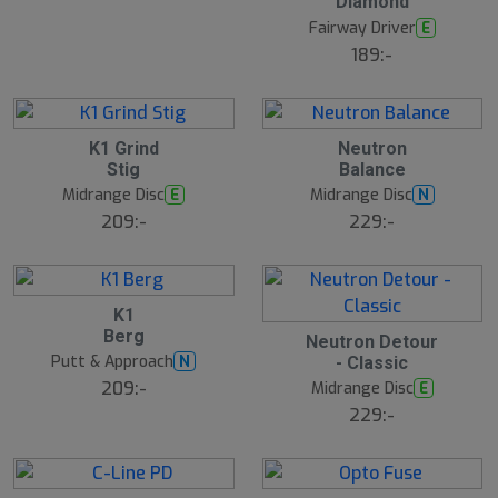
Diamond
8
Fairway Driver
E
189:-
3
4
K1 Grind
Neutron
Stig
Balance
9
0
Midrange Disc
Midrange Disc
E
N
209:-
229:-
4
K1
Berg
4
1
Neutron Detour
Putt & Approach
N
- Classic
2
209:-
Midrange Disc
E
229:-