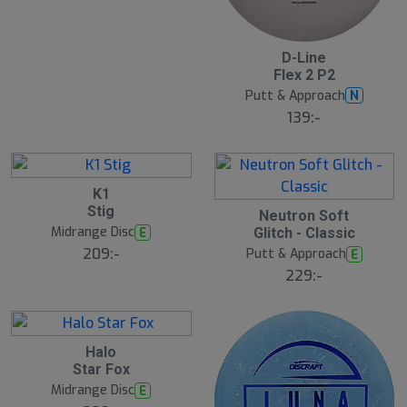
3
D-Line
Flex 2 P2
2
Putt & Approach
N
139:-
3
K1
Stig
3
3
Neutron Soft
Midrange Disc
E
Glitch - Classic
4
209:-
Putt & Approach
E
229:-
3
Halo
Star Fox
5
Midrange Disc
E