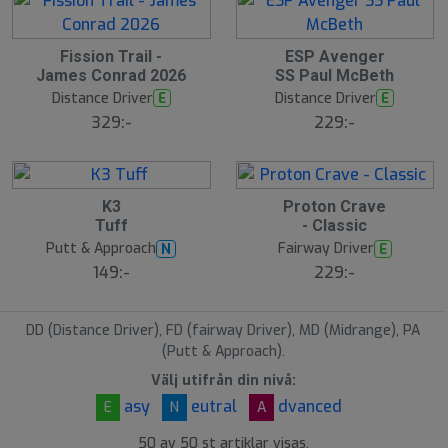
4
4
Fission Trail -
ESP Avenger
James Conrad 2026
SS Paul McBeth
7
8
Distance Driver
Distance Driver
E
E
329:-
229:-
4
5
K3
Proton Crave
Tuff
- Classic
9
0
Putt & Approach
Fairway Driver
N
E
149:-
229:-
DD (Distance Driver), FD (fairway Driver), MD (Midrange), PA
(Putt & Approach).
Välj utifrån din nivå:
asy
eutral
dvanced
E
N
A
50 av 50 st artiklar visas.