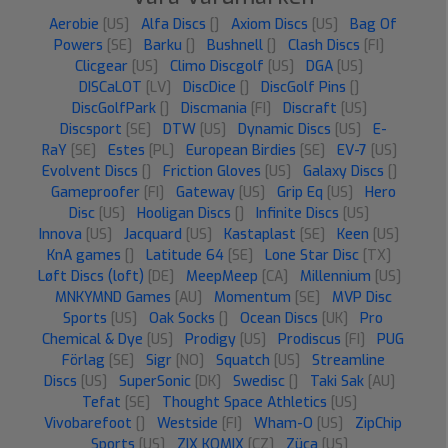
Aerobie
[US]
Alfa Discs
[]
Axiom Discs
[US]
Bag Of
Powers
[SE]
Barku
[]
Bushnell
[]
Clash Discs
[FI]
Clicgear
[US]
Climo Discgolf
[US]
DGA
[US]
DISCaLOT
[LV]
DiscDice
[]
DiscGolf Pins
[]
DiscGolfPark
[]
Discmania
[FI]
Discraft
[US]
Discsport
[SE]
DTW
[US]
Dynamic Discs
[US]
E-
RaY
[SE]
Estes
[PL]
European Birdies
[SE]
EV-7
[US]
Evolvent Discs
[]
Friction Gloves
[US]
Galaxy Discs
[]
Gameproofer
[FI]
Gateway
[US]
Grip Eq
[US]
Hero
Disc
[US]
Hooligan Discs
[]
Infinite Discs
[US]
Innova
[US]
Jacquard
[US]
Kastaplast
[SE]
Keen
[US]
KnA games
[]
Latitude 64
[SE]
Lone Star Disc
[TX]
Løft Discs (loft)
[DE]
MeepMeep
[CA]
Millennium
[US]
MNKYMND Games
[AU]
Momentum
[SE]
MVP Disc
Sports
[US]
Oak Socks
[]
Ocean Discs
[UK]
Pro
Chemical & Dye
[US]
Prodigy
[US]
Prodiscus
[FI]
PUG
Förlag
[SE]
Sigr
[NO]
Squatch
[US]
Streamline
Discs
[US]
SuperSonic
[DK]
Swedisc
[]
Taki Sak
[AU]
Tefat
[SE]
Thought Space Athletics
[US]
Vivobarefoot
[]
Westside
[FI]
Wham-O
[US]
ZipChip
Sports
[US]
ZIX KOMIX
[CZ]
Züca
[US]