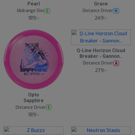
Pearl
Grace
3
4
Midrange Disc
Distance Driver
E
N
189:-
249:-
2
Q-Line Horizon Cloud
Breaker - Gannon..
6
Distance Driver
A
S
279:-
l
u
t
s
å
2
Opto
l
Sapphire
5
d
Distance Driver
E
189:-