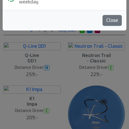
weekday.
Brands
Molds
Speed
Sortera
Close
dölj slut
E
N
A
1
2
Q-Line
Neutron Trail
DD1
- Classic
Distance Driver
Distance Driver
N
E
259:-
229:-
3
K1
Impa
Distance Driver
E
209:-