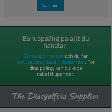
Läs mer
Bonuspoäng på allt du
handlar!
Signa upp hos oss
och du får
bonuspoäng på allt du handlar
. För
dina poäng kan du köpa
rabattkuponger.