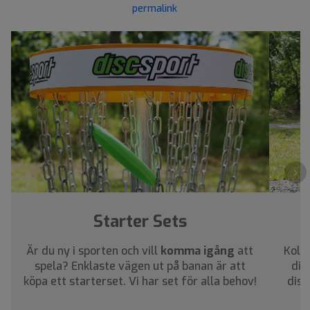
permalink
›
Starter Sets
Är du ny i sporten och vill
komma igång
att
Kolla
spela? Enklaste vägen ut på banan är att
dig
köpa ett starterset. Vi har set för alla behov!
disc