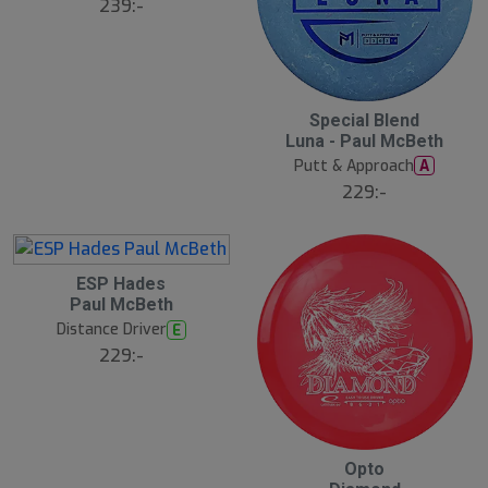
239:-
3
Special Blend
Luna - Paul McBeth
6
Putt & Approach
A
229:-
3
ESP Hades
Paul McBeth
7
Distance Driver
E
229:-
3
Opto