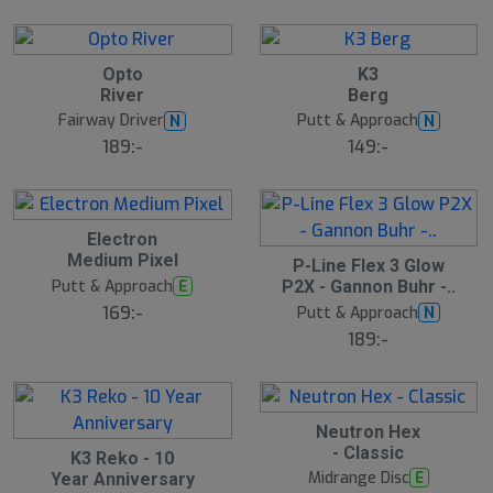
t
s
å
l
9
1
Opto
K3
d
River
Berg
0
Fairway Driver
Putt & Approach
N
N
189:-
149:-
1
Electron
Medium Pixel
1
1
P-Line Flex 3 Glow
Putt & Approach
E
P2X - Gannon Buhr -..
2
169:-
Putt & Approach
N
S
189:-
l
u
t
s
å
1
Neutron Hex
l
- Classic
1
K3 Reko - 10
4
d
Midrange Disc
E
Year Anniversary
3