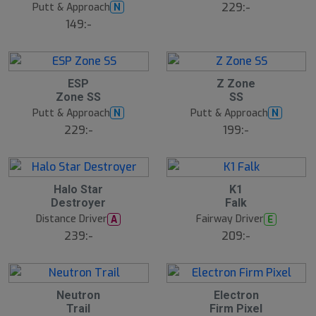
S
229:-
Putt & Approach
N
l
149:-
u
t
s
å
l
1
1
ESP
Z Zone
d
Zone SS
SS
5
6
Putt & Approach
Putt & Approach
N
N
S
229:-
199:-
l
u
t
s
å
1
1
Halo Star
K1
l
Destroyer
Falk
7
8
d
Distance Driver
Fairway Driver
A
E
239:-
209:-
1
2
Neutron
Electron
Trail
Firm Pixel
9
0