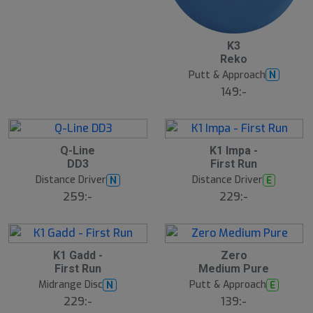
4
K3
Reko
Putt & Approach
N
149:-
5
6
Q-Line
K1 Impa -
DD3
First Run
S
Distance Driver
Distance Driver
N
E
l
259:-
229:-
u
t
s
å
l
7
8
K1 Gadd -
Zero
d
First Run
Medium Pure
S
Midrange Disc
Putt & Approach
N
E
l
229:-
139:-
u