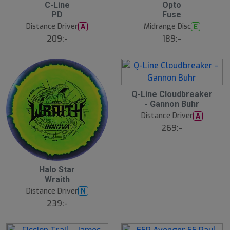
4
4
C-Line
Opto
PD
Fuse
3
4
Distance Driver
Midrange Disc
A
E
209:-
189:-
4
Q-Line Cloudbreaker
- Gannon Buhr
6
Distance Driver
A
269:-
4
Halo Star
Wraith
5
Distance Driver
N
239:-