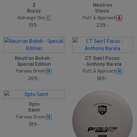
2
2
Z
Neutron
Buzzz
Stasis
7
8
Midrange Disc
Putt & Approach
E
A
199:-
239:-
2
3
Neutron Bokeh -
CT Swirl Focus
Special Edition
- Anthony Barela
9
0
Fairway Driver
Putt & Approach
N
N
269:-
189:-
3
Opto
Saint
1
Fairway Driver
N
189:-