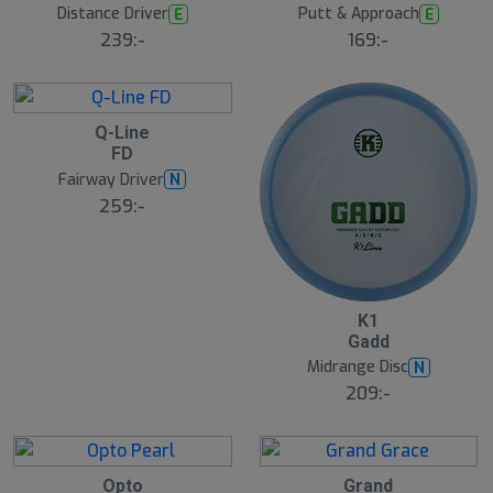
Distance Driver
Putt & Approach
E
E
239:-
169:-
2
Q-Line
FD
1
Fairway Driver
N
259:-
2
K1
Gadd
2
Midrange Disc
N
209:-
2
2
Opto
Grand