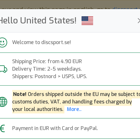
 eur and view this page in english, go to
discsport
Hello United States!
Welcome to discsport.se!
Shipping Price: from 4.90 EUR
Nyheter
Påfyllt
Kampanjer
Delivery Time: 2-5 weekdays.
Snabba leveranser
Fri frakt över 149 EUR
Bonuspoäng
Shippers: Postnord > USPS, UPS.
X-Out (Factory 2nd)
Note!
Orders shipped outside the EU may be subject t
customs duties, VAT, and handling fees charged by
your local authorities.
More..
— Release-datum mold —
a defekter. Felen påverkar dock inte flygegenskap
Payment in EUR with Card or PayPal.