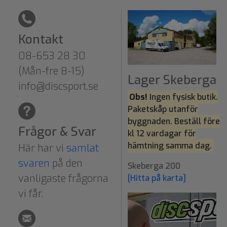
Kontakt
08-653 28 30
(Mån-fre 8-15)
Lager Skeberga
info@discsport.se
Obs!
Ingen fysisk butik.
Paketskåp utanför
byggnaden. Beställ före
Frågor & Svar
kl 12 vardagar för
hämtning samma dag.
Här har vi
samlat
svaren
på den
Skeberga 200
vanligaste frågorna
[Hitta på karta]
vi får.