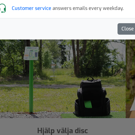
Customer service
answers emails every weekday.
Inga artiklar att visa!
Close
Hjälp välja disc