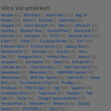
Våra Varumärken
Aerobie
[US]
Alfa Discs
[]
Axiom Discs
[US]
Bag Of
Powers
[SE]
Barku
[]
Bushnell
[]
Clash Discs
[FI]
Clicgear
[US]
Climo Discgolf
[US]
DGA
[US]
DISCaLOT
[LV]
DiscDice
[]
DiscGolf Pins
[]
DiscGolfPark
[]
Discmania
[FI]
Discraft
[US]
Discsport
[SE]
DTW
[US]
Dynamic Discs
[US]
E-RaY
[SE]
Estes
[PL]
European Birdies
[SE]
EV-7
[US]
Evolvent Discs
[]
Friction Gloves
[US]
Galaxy Discs
[]
Gameproofer
[FI]
Gateway
[US]
Grip Eq
[US]
Hero
Disc
[US]
Hooligan Discs
[]
Infinite Discs
[US]
Innova
[US]
Jacquard
[US]
Kastaplast
[SE]
Keen
[US]
KnA games
[]
Latitude 64
[SE]
Lone Star Disc
[TX]
Løft Discs (loft)
[DE]
MeepMeep
[CA]
Millennium
[US]
MNKYMND Games
[AU]
Momentum
[SE]
MVP Disc Sports
[US]
Oak Socks
[]
Ocean
Discs
[UK]
Pro Chemical & Dye
[US]
Prodigy
[US]
Prodiscus
[FI]
PUG Förlag
[SE]
Sigr
[NO]
Squatch
[US]
Streamline Discs
[US]
SuperSonic
[DK]
Swedisc
[]
Taki
Sak
[AU]
Tefat
[SE]
Thought Space Athletics
[US]
Vivobarefoot
[]
Westside
[FI]
Wham-O
[US]
ZipChip
Sports
[US]
ZIX KOMIX
[CZ]
Züca
[US]