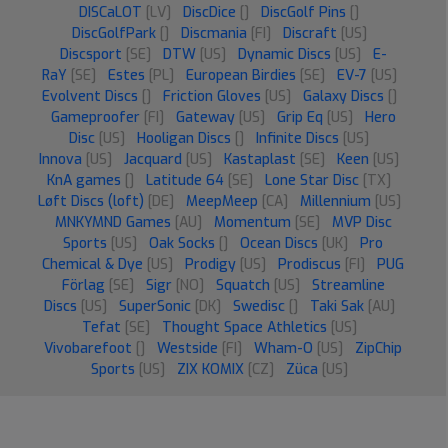
DISCaLOT
[LV]
DiscDice
[]
DiscGolf Pins
[]
DiscGolfPark
[]
Discmania
[FI]
Discraft
[US]
Discsport
[SE]
DTW
[US]
Dynamic Discs
[US]
E-
RaY
[SE]
Estes
[PL]
European Birdies
[SE]
EV-7
[US]
Evolvent Discs
[]
Friction Gloves
[US]
Galaxy Discs
[]
Gameproofer
[FI]
Gateway
[US]
Grip Eq
[US]
Hero
Disc
[US]
Hooligan Discs
[]
Infinite Discs
[US]
Innova
[US]
Jacquard
[US]
Kastaplast
[SE]
Keen
[US]
KnA games
[]
Latitude 64
[SE]
Lone Star Disc
[TX]
Løft Discs (loft)
[DE]
MeepMeep
[CA]
Millennium
[US]
MNKYMND Games
[AU]
Momentum
[SE]
MVP Disc
Sports
[US]
Oak Socks
[]
Ocean Discs
[UK]
Pro
Chemical & Dye
[US]
Prodigy
[US]
Prodiscus
[FI]
PUG
Förlag
[SE]
Sigr
[NO]
Squatch
[US]
Streamline
Discs
[US]
SuperSonic
[DK]
Swedisc
[]
Taki Sak
[AU]
Tefat
[SE]
Thought Space Athletics
[US]
Vivobarefoot
[]
Westside
[FI]
Wham-O
[US]
ZipChip
Sports
[US]
ZIX KOMIX
[CZ]
Züca
[US]