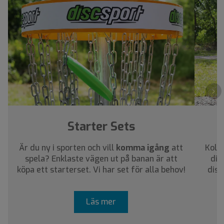
›
Starter Sets
Är du ny i sporten och vill
komma igång
att
Kolla
spela? Enklaste vägen ut på banan är att
dig
köpa ett starterset. Vi har set för alla behov!
disc
Läs mer