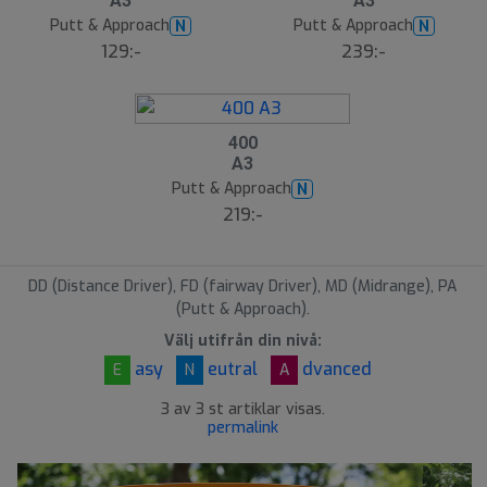
A3
A3
Putt & Approach
Putt & Approach
N
N
129:-
239:-
400
A3
Putt & Approach
N
219:-
DD (Distance Driver), FD (fairway Driver), MD (Midrange), PA
(Putt & Approach).
Välj utifrån din nivå:
asy
eutral
dvanced
E
N
A
3 av 3 st artiklar visas.
permalink