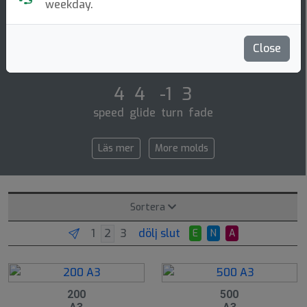
Putt & Approach
weekday.
The a3 is an over stable utility disc that fills the gap
between midranges and putters. the a3 is perfect for
Close
strong to above average throwe [...]
4 4 -1 3
speed glide turn fade
Läs mer
More molds
Sortera
dölj slut
E
N
A
200
500