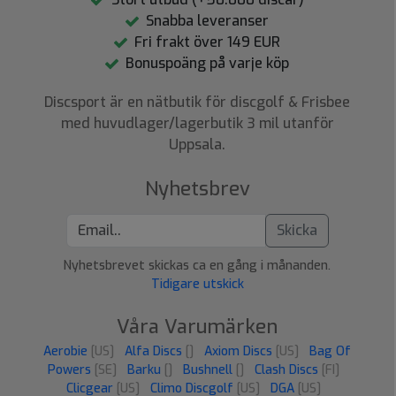
Snabba leveranser
Fri frakt över 149 EUR
Bonuspoäng på varje köp
Discsport är en nätbutik för discgolf & Frisbee
med huvudlager/lagerbutik 3 mil utanför
Uppsala.
Nyhetsbrev
Skicka
Nyhetsbrevet skickas ca en gång i månanden.
Tidigare utskick
Våra Varumärken
Aerobie
[US]
Alfa Discs
[]
Axiom Discs
[US]
Bag Of
Powers
[SE]
Barku
[]
Bushnell
[]
Clash Discs
[FI]
Clicgear
[US]
Climo Discgolf
[US]
DGA
[US]