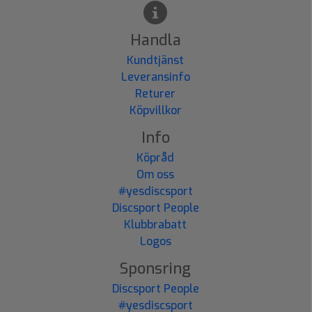
Handla
Kundtjänst
Leveransinfo
Returer
Köpvillkor
Info
Köpråd
Om oss
#yesdiscsport
Discsport People
Klubbrabatt
Logos
Sponsring
Discsport People
#yesdiscsport