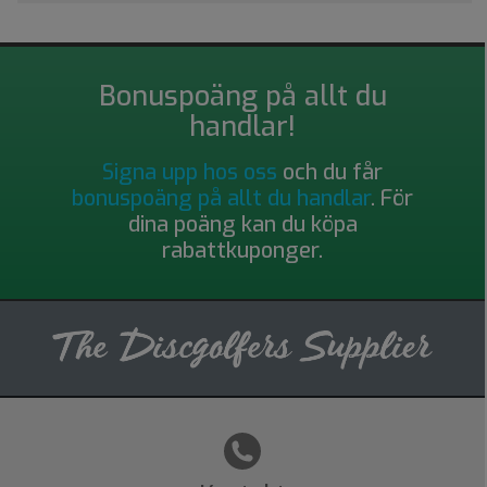
Bonuspoäng på allt du
handlar!
Signa upp hos oss
och du får
bonuspoäng på allt du handlar
. För
dina poäng kan du köpa
rabattkuponger.