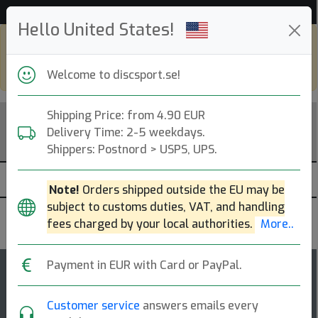
Hjälp & Kundservice
Hello United States!
Shop in eur and view this page in english,
go to
discsport.com
Welcome to discsport.se!
Shipping Price: from 4.90 EUR
Delivery Time: 2-5 weekdays.
Shippers: Postnord > USPS, UPS.
Note!
Orders shipped outside the EU may be
subject to customs duties, VAT, and handling
Prodigy
fees charged by your local authorities.
More..
Payment in EUR with Card or PayPal.
5
A3
rating
Customer service
answers emails every