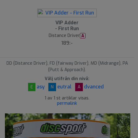
S
VIP Adder
l
- First Run
u
Distance Driver
A
t
s
189:-
å
l
d
DD (Distance Driver), FD (fairway Driver), MD (Midrange), PA
(Putt & Approach).
Välj utifrån din nivå:
asy
eutral
dvanced
E
N
A
1 av 1 st artiklar visas.
permalink