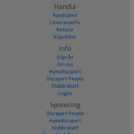
Handla
Kundtjänst
Leveransinfo
Returer
Köpvillkor
Info
Köpråd
Om oss
#yesdiscsport
Discsport People
Klubbrabatt
Logos
Sponsring
Discsport People
#yesdiscsport
Klubbrabatt