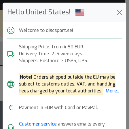
Hjälp & Kundservice
Hello United States!
Shop in eur and view this page in
english, go to
discsport.com
Welcome to discsport.se!
Shipping Price: from 4.90 EUR
Delivery Time: 2-5 weekdays.
Shippers: Postnord > USPS, UPS.
Note!
Orders shipped outside the EU may be
subject to customs duties, VAT, and handling
Westside
fees charged by your local authorities.
More..
Payment in EUR with Card or PayPal.
5
Adder
rating
Customer service
answers emails every