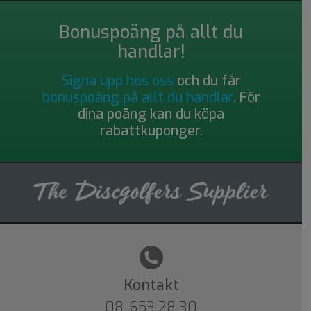
Bonuspoäng på allt du
handlar!
Signa upp hos oss
och du får
bonuspoäng på allt du handlar
. För
dina poäng kan du köpa
rabattkuponger.
Kontakt
08-653 28 30