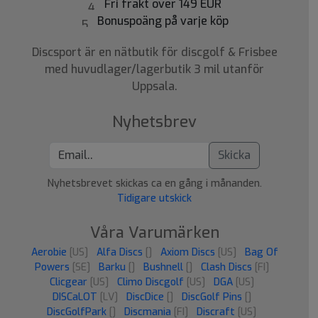
Fri frakt över 149 EUR
Bonuspoäng på varje köp
Discsport är en nätbutik för discgolf & Frisbee
med huvudlager/lagerbutik 3 mil utanför
Uppsala.
Nyhetsbrev
Skicka
Nyhetsbrevet skickas ca en gång i månanden.
Tidigare utskick
Våra Varumärken
Aerobie
[US]
Alfa Discs
[]
Axiom Discs
[US]
Bag Of
Powers
[SE]
Barku
[]
Bushnell
[]
Clash Discs
[FI]
Clicgear
[US]
Climo Discgolf
[US]
DGA
[US]
DISCaLOT
[LV]
DiscDice
[]
DiscGolf Pins
[]
DiscGolfPark
[]
Discmania
[FI]
Discraft
[US]