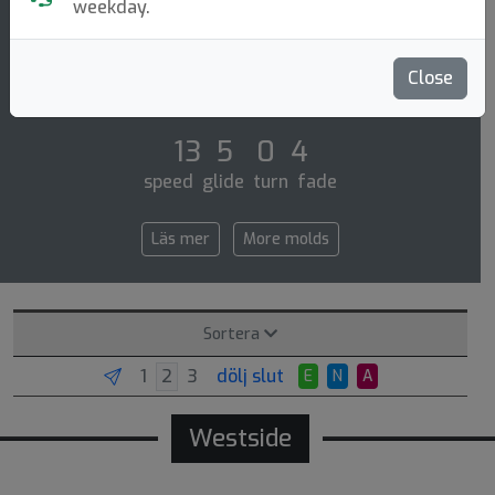
Distance Driver
weekday.
The adder is ready to bail disc golfers out of the
windiest of conditions. with high speed and a pop top
Close
giving good glide, only the biggest [...]
13 5 0 4
speed glide turn fade
Läs mer
More molds
Sortera
dölj slut
E
N
A
Westside