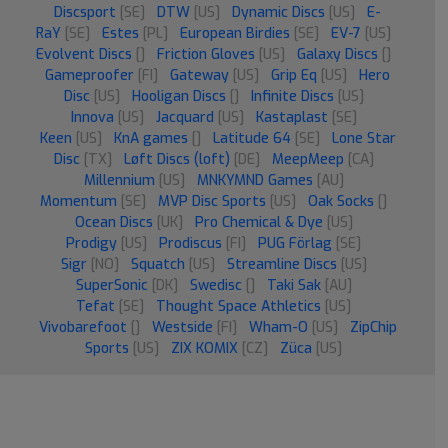
Discsport
[SE]
DTW
[US]
Dynamic Discs
[US]
E-
RaY
[SE]
Estes
[PL]
European Birdies
[SE]
EV-7
[US]
Evolvent Discs
[]
Friction Gloves
[US]
Galaxy Discs
[]
Gameproofer
[FI]
Gateway
[US]
Grip Eq
[US]
Hero
Disc
[US]
Hooligan Discs
[]
Infinite Discs
[US]
Innova
[US]
Jacquard
[US]
Kastaplast
[SE]
Keen
[US]
KnA games
[]
Latitude 64
[SE]
Lone Star
Disc
[TX]
Løft Discs (loft)
[DE]
MeepMeep
[CA]
Millennium
[US]
MNKYMND Games
[AU]
Momentum
[SE]
MVP Disc Sports
[US]
Oak Socks
[]
Ocean Discs
[UK]
Pro Chemical & Dye
[US]
Prodigy
[US]
Prodiscus
[FI]
PUG Förlag
[SE]
Sigr
[NO]
Squatch
[US]
Streamline Discs
[US]
SuperSonic
[DK]
Swedisc
[]
Taki Sak
[AU]
Tefat
[SE]
Thought Space Athletics
[US]
Vivobarefoot
[]
Westside
[FI]
Wham-O
[US]
ZipChip
Sports
[US]
ZIX KOMIX
[CZ]
Züca
[US]