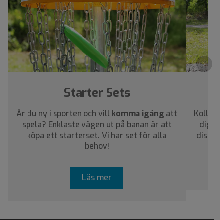
›
Starter Sets
Är du ny i sporten och vill
komma igång
att
Kolla i
spela? Enklaste vägen ut på banan är att
dig a
köpa ett starterset. Vi har set för alla
discar
behov!
Läs mer