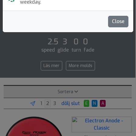
Putt & Approach
weekday.
The anode is our new beadless putter. it has less fade
on putts, yet is stable enough for long straight drives.
Close
it is also great for holding [...]
2.5 3 0 0
speed glide turn fade
Läs mer
More molds
Sortera
dölj slut
E
N
A