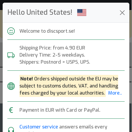
Hjälp & Kundservice
Hello United States!
Shop in eur and view this page in english,
go to
discsport.com
Welcome to discsport.se!
Shipping Price: from 4.90 EUR
Delivery Time: 2-5 weekdays.
Shippers: Postnord > USPS, UPS.
Note!
Orders shipped outside the EU may be
subject to customs duties, VAT, and handling
MVP Disc Sports
fees charged by your local authorities.
More..
Payment in EUR with Card or PayPal.
4.5
Anode
rating
Customer service
answers emails every