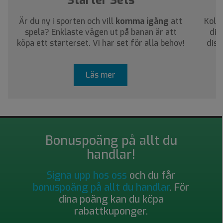
Är du ny i sporten och vill
komma igång
att
Kolla
spela? Enklaste vägen ut på banan är att
dig
köpa ett starterset. Vi har set för alla behov!
disc
Läs mer
Bonuspoäng på allt du
handlar!
Signa upp hos oss
och du får
bonuspoäng på allt du handlar
. För
dina poäng kan du köpa
rabattkuponger.