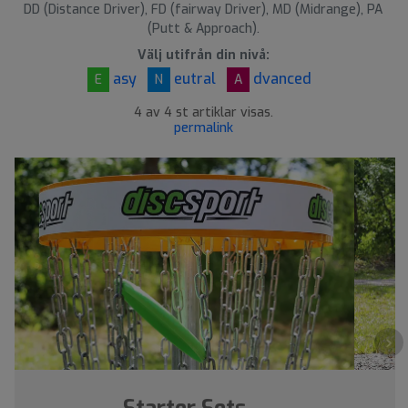
DD (Distance Driver), FD (fairway Driver), MD (Midrange), PA
(Putt & Approach).
Välj utifrån din nivå:
asy
eutral
dvanced
E
N
A
4 av 4 st artiklar visas.
permalink
›
Starter Sets