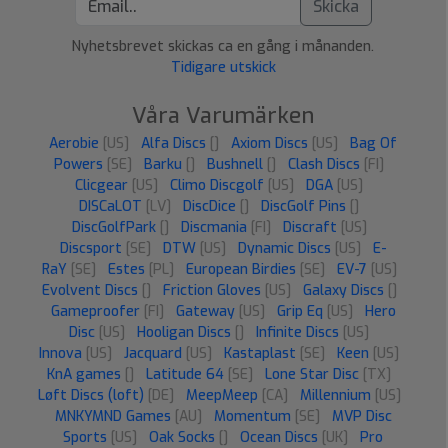
Skicka
Nyhetsbrevet skickas ca en gång i månanden.
Tidigare utskick
Våra Varumärken
Aerobie
[US]
Alfa Discs
[]
Axiom Discs
[US]
Bag Of
Powers
[SE]
Barku
[]
Bushnell
[]
Clash Discs
[FI]
Clicgear
[US]
Climo Discgolf
[US]
DGA
[US]
DISCaLOT
[LV]
DiscDice
[]
DiscGolf Pins
[]
DiscGolfPark
[]
Discmania
[FI]
Discraft
[US]
Discsport
[SE]
DTW
[US]
Dynamic Discs
[US]
E-
RaY
[SE]
Estes
[PL]
European Birdies
[SE]
EV-7
[US]
Evolvent Discs
[]
Friction Gloves
[US]
Galaxy Discs
[]
Gameproofer
[FI]
Gateway
[US]
Grip Eq
[US]
Hero
Disc
[US]
Hooligan Discs
[]
Infinite Discs
[US]
Innova
[US]
Jacquard
[US]
Kastaplast
[SE]
Keen
[US]
KnA games
[]
Latitude 64
[SE]
Lone Star Disc
[TX]
Løft Discs (loft)
[DE]
MeepMeep
[CA]
Millennium
[US]
MNKYMND Games
[AU]
Momentum
[SE]
MVP Disc
Sports
[US]
Oak Socks
[]
Ocean Discs
[UK]
Pro