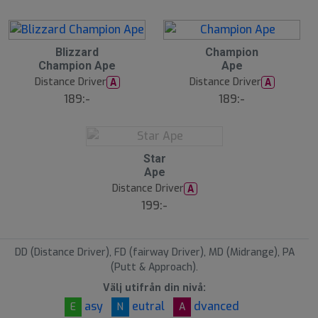
Blizzard
Champion
Champion Ape
Ape
Distance Driver
Distance Driver
A
A
189:-
189:-
S
Star
l
Ape
u
Distance Driver
A
t
s
199:-
å
l
d
DD (Distance Driver), FD (fairway Driver), MD (Midrange), PA
(Putt & Approach).
Välj utifrån din nivå:
asy
eutral
dvanced
E
N
A