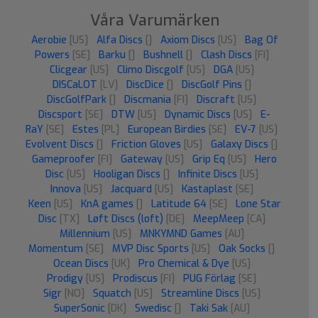
Våra Varumärken
Aerobie
[US]
Alfa Discs
[]
Axiom Discs
[US]
Bag Of
Powers
[SE]
Barku
[]
Bushnell
[]
Clash Discs
[FI]
Clicgear
[US]
Climo Discgolf
[US]
DGA
[US]
DISCaLOT
[LV]
DiscDice
[]
DiscGolf Pins
[]
DiscGolfPark
[]
Discmania
[FI]
Discraft
[US]
Discsport
[SE]
DTW
[US]
Dynamic Discs
[US]
E-
RaY
[SE]
Estes
[PL]
European Birdies
[SE]
EV-7
[US]
Evolvent Discs
[]
Friction Gloves
[US]
Galaxy Discs
[]
Gameproofer
[FI]
Gateway
[US]
Grip Eq
[US]
Hero
Disc
[US]
Hooligan Discs
[]
Infinite Discs
[US]
Innova
[US]
Jacquard
[US]
Kastaplast
[SE]
Keen
[US]
KnA games
[]
Latitude 64
[SE]
Lone Star
Disc
[TX]
Løft Discs (loft)
[DE]
MeepMeep
[CA]
Millennium
[US]
MNKYMND Games
[AU]
Momentum
[SE]
MVP Disc Sports
[US]
Oak Socks
[]
Ocean Discs
[UK]
Pro Chemical & Dye
[US]
Prodigy
[US]
Prodiscus
[FI]
PUG Förlag
[SE]
Sigr
[NO]
Squatch
[US]
Streamline Discs
[US]
SuperSonic
[DK]
Swedisc
[]
Taki Sak
[AU]