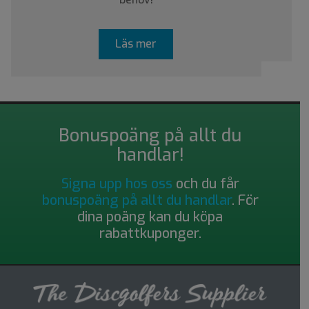
Läs mer
Bonuspoäng på allt du
handlar!
Signa upp hos oss
och du får
bonuspoäng på allt du handlar
. För
dina poäng kan du köpa
rabattkuponger.