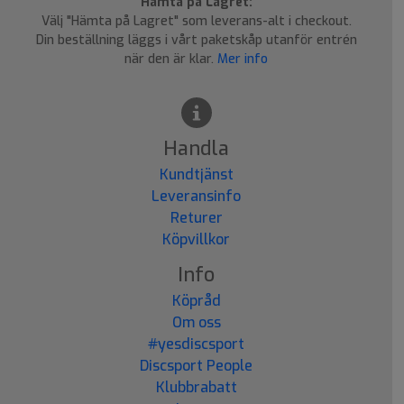
Hämta på Lagret:
Välj "Hämta på Lagret" som leverans-alt i checkout.
Din beställning läggs i vårt paketskåp utanför entrén
när den är klar.
Mer info
Handla
Kundtjänst
Leveransinfo
Returer
Köpvillkor
Info
Köpråd
Om oss
#yesdiscsport
Discsport People
Klubbrabatt