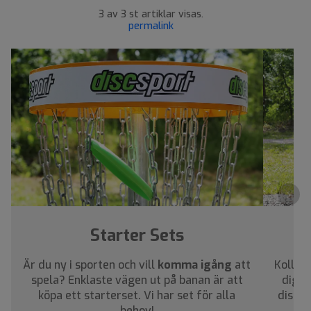
3 av 3 st artiklar visas.
permalink
›
Starter Sets
Är du ny i sporten och vill
komma igång
att
Kolla i
spela? Enklaste vägen ut på banan är att
dig a
köpa ett starterset. Vi har set för alla
discar
behov!