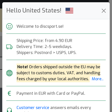
Hjälp & Kundservice
Hello United States!
Shop in eur and view this page in
english, go to
discsport.com
Welcome to discsport.se!
Shipping Price: from 4.90 EUR
Delivery Time: 2-5 weekdays.
Shippers: Postnord > USPS, UPS.
Note!
Orders shipped outside the EU may be
subject to customs duties, VAT, and handling
Innova
fees charged by your local authorities.
More..
Payment in EUR with Card or PayPal.
Ape
Customer service
answers emails every