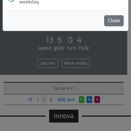
Distance Driver
weekday.
A fast long-range distance driver with great
stability. expect consistent and accurate flights from
Close
this disc. the ape is great for powerful [...]
13 5 0 4
speed glide turn fade
Läs mer
More molds
Sortera
dölj slut
E
N
A
Innova