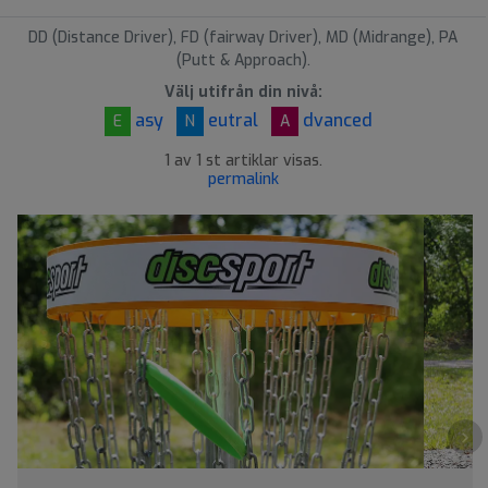
d
DD (Distance Driver), FD (fairway Driver), MD (Midrange), PA
(Putt & Approach).
Välj utifrån din nivå:
asy
eutral
dvanced
E
N
A
1 av 1 st artiklar visas.
permalink
›