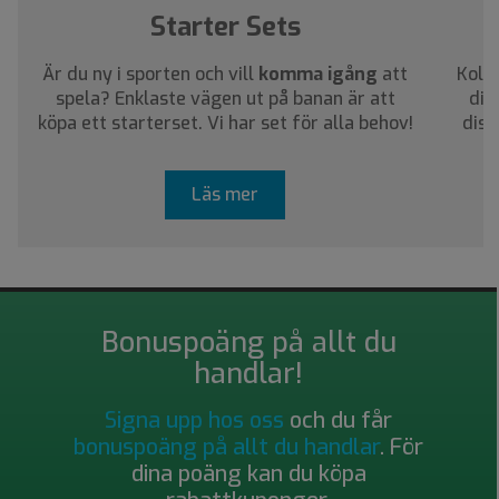
Starter Sets
Är du ny i sporten och vill
komma igång
att
Kolla
spela? Enklaste vägen ut på banan är att
dig
köpa ett starterset. Vi har set för alla behov!
disc
Läs mer
Bonuspoäng på allt du
handlar!
Signa upp hos oss
och du får
bonuspoäng på allt du handlar
. För
dina poäng kan du köpa