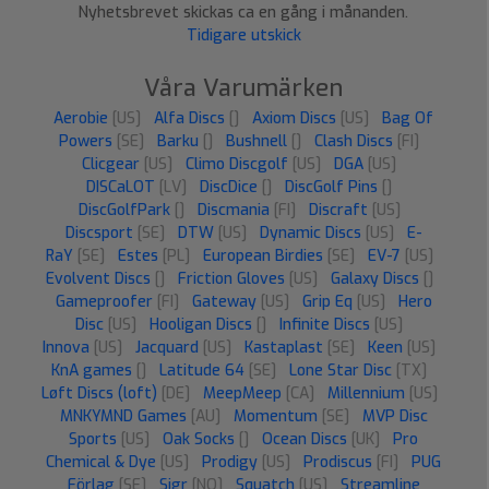
Nyhetsbrevet skickas ca en gång i månanden.
Tidigare utskick
Våra Varumärken
Aerobie
[US]
Alfa Discs
[]
Axiom Discs
[US]
Bag Of
Powers
[SE]
Barku
[]
Bushnell
[]
Clash Discs
[FI]
Clicgear
[US]
Climo Discgolf
[US]
DGA
[US]
DISCaLOT
[LV]
DiscDice
[]
DiscGolf Pins
[]
DiscGolfPark
[]
Discmania
[FI]
Discraft
[US]
Discsport
[SE]
DTW
[US]
Dynamic Discs
[US]
E-
RaY
[SE]
Estes
[PL]
European Birdies
[SE]
EV-7
[US]
Evolvent Discs
[]
Friction Gloves
[US]
Galaxy Discs
[]
Gameproofer
[FI]
Gateway
[US]
Grip Eq
[US]
Hero
Disc
[US]
Hooligan Discs
[]
Infinite Discs
[US]
Innova
[US]
Jacquard
[US]
Kastaplast
[SE]
Keen
[US]
KnA games
[]
Latitude 64
[SE]
Lone Star Disc
[TX]
Løft Discs (loft)
[DE]
MeepMeep
[CA]
Millennium
[US]
MNKYMND Games
[AU]
Momentum
[SE]
MVP Disc
Sports
[US]
Oak Socks
[]
Ocean Discs
[UK]
Pro
Chemical & Dye
[US]
Prodigy
[US]
Prodiscus
[FI]
PUG
Förlag
[SE]
Sigr
[NO]
Squatch
[US]
Streamline