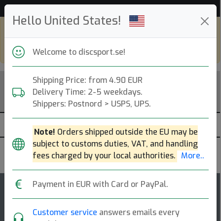
Hjälp & Kundservice
Hello United States!
Shop in eur and view this page in english,
go to
discsport.com
Welcome to discsport.se!
Shipping Price: from 4.90 EUR
Delivery Time: 2-5 weekdays.
Shippers: Postnord > USPS, UPS.
Note!
Orders shipped outside the EU may be
subject to customs duties, VAT, and handling
Discraft
fees charged by your local authorities.
More..
Payment in EUR with Card or PayPal.
Captains Caliber
Customer service
answers emails every