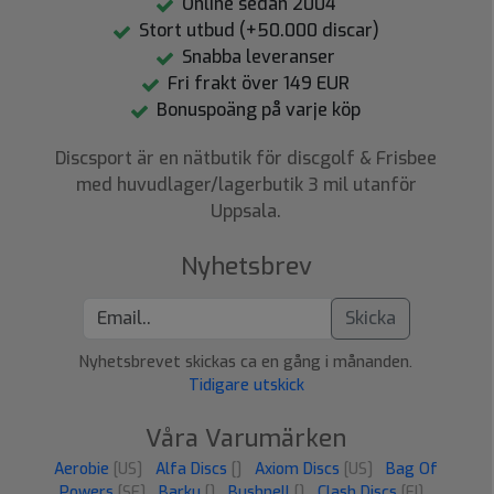
Online sedan 2004
Stort utbud (+50.000 discar)
Snabba leveranser
Fri frakt över 149 EUR
Bonuspoäng på varje köp
Discsport är en nätbutik för discgolf & Frisbee
med huvudlager/lagerbutik 3 mil utanför
Uppsala.
Nyhetsbrev
Skicka
Nyhetsbrevet skickas ca en gång i månanden.
Tidigare utskick
Våra Varumärken
Aerobie
[US]
Alfa Discs
[]
Axiom Discs
[US]
Bag Of
Powers
[SE]
Barku
[]
Bushnell
[]
Clash Discs
[FI]