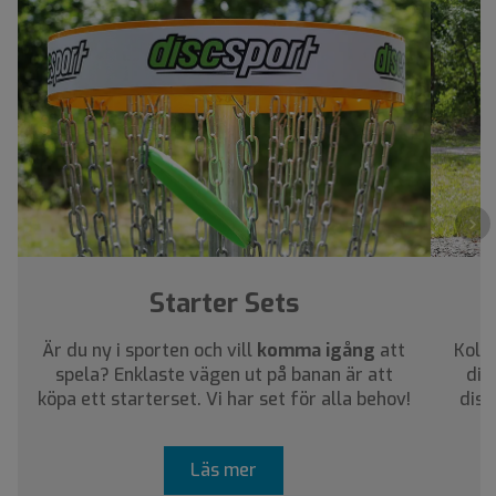
›
Starter Sets
Är du ny i sporten och vill
komma igång
att
Kolla
spela? Enklaste vägen ut på banan är att
dig
köpa ett starterset. Vi har set för alla behov!
disc
Läs mer