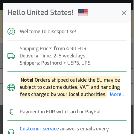
Hjälp & Kundservice
Hello United States!
Shop in eur and view this page in english,
go to
discsport.com
Welcome to discsport.se!
Shipping Price: from 4.90 EUR
Delivery Time: 2-5 weekdays.
Shippers: Postnord > USPS, UPS.
Note!
Orders shipped outside the EU may be
subject to customs duties, VAT, and handling
MVP Disc Sports
fees charged by your local authorities.
More..
Payment in EUR with Card or PayPal.
42
5
Detour
top-list
rating
Customer service
answers emails every