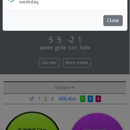
Midrange Disc
weekday.
Fitting perfectly between the axiom hex and mvp
uplink, the newest addition to the james conrad lineup
Close
slides in with flight numbers of 5 | [...]
5 5 -2 1
speed glide turn fade
Läs mer
More molds
Sortera
dölj slut
E
N
A