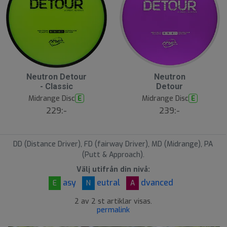
Neutron Detour
Neutron
- Classic
Detour
Midrange Disc
Midrange Disc
E
E
229:-
239:-
DD (Distance Driver), FD (fairway Driver), MD (Midrange), PA
(Putt & Approach).
Välj utifrån din nivå:
asy
eutral
dvanced
E
N
A
2 av 2 st artiklar visas.
permalink