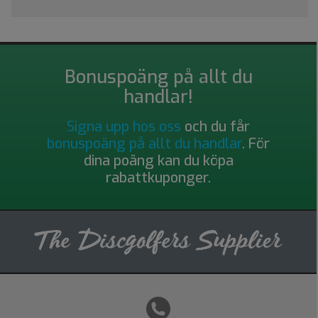
Bonuspoäng på allt du
handlar!
Signa upp hos oss
och du får
bonuspoäng på allt du handlar
. För
dina poäng kan du köpa
rabattkuponger.