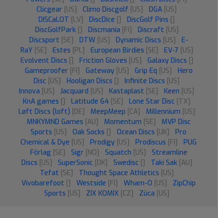
Clicgear
[US]
Climo Discgolf
[US]
DGA
[US]
DISCaLOT
[LV]
DiscDice
[]
DiscGolf Pins
[]
DiscGolfPark
[]
Discmania
[FI]
Discraft
[US]
Discsport
[SE]
DTW
[US]
Dynamic Discs
[US]
E-
RaY
[SE]
Estes
[PL]
European Birdies
[SE]
EV-7
[US]
Evolvent Discs
[]
Friction Gloves
[US]
Galaxy Discs
[]
Gameproofer
[FI]
Gateway
[US]
Grip Eq
[US]
Hero
Disc
[US]
Hooligan Discs
[]
Infinite Discs
[US]
Innova
[US]
Jacquard
[US]
Kastaplast
[SE]
Keen
[US]
KnA games
[]
Latitude 64
[SE]
Lone Star Disc
[TX]
Løft Discs (loft)
[DE]
MeepMeep
[CA]
Millennium
[US]
MNKYMND Games
[AU]
Momentum
[SE]
MVP Disc
Sports
[US]
Oak Socks
[]
Ocean Discs
[UK]
Pro
Chemical & Dye
[US]
Prodigy
[US]
Prodiscus
[FI]
PUG
Förlag
[SE]
Sigr
[NO]
Squatch
[US]
Streamline
Discs
[US]
SuperSonic
[DK]
Swedisc
[]
Taki Sak
[AU]
Tefat
[SE]
Thought Space Athletics
[US]
Vivobarefoot
[]
Westside
[FI]
Wham-O
[US]
ZipChip
Sports
[US]
ZIX KOMIX
[CZ]
Züca
[US]