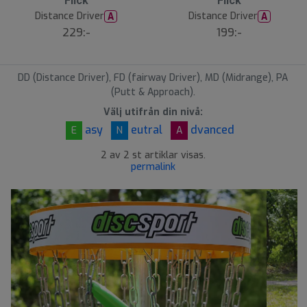
Flick
Flick
Distance Driver
Distance Driver
A
A
229:-
199:-
DD (Distance Driver), FD (fairway Driver), MD (Midrange), PA
(Putt & Approach).
Välj utifrån din nivå:
asy
eutral
dvanced
E
N
A
2 av 2 st artiklar visas.
permalink