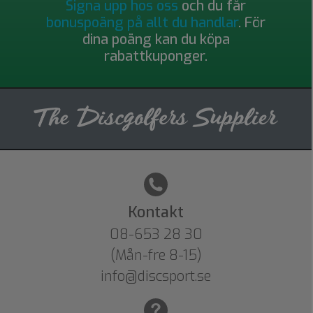
Signa upp hos oss
och du får
bonuspoäng på allt du handlar
. För
dina poäng kan du köpa
rabattkuponger.
Kontakt
08-653 28 30
(Mån-fre 8-15)
info@discsport.se