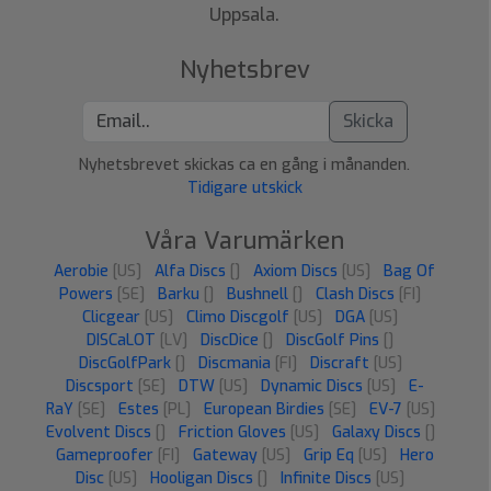
Uppsala.
Nyhetsbrev
Skicka
Nyhetsbrevet skickas ca en gång i månanden.
Tidigare utskick
Våra Varumärken
Aerobie
[US]
Alfa Discs
[]
Axiom Discs
[US]
Bag Of
Powers
[SE]
Barku
[]
Bushnell
[]
Clash Discs
[FI]
Clicgear
[US]
Climo Discgolf
[US]
DGA
[US]
DISCaLOT
[LV]
DiscDice
[]
DiscGolf Pins
[]
DiscGolfPark
[]
Discmania
[FI]
Discraft
[US]
Discsport
[SE]
DTW
[US]
Dynamic Discs
[US]
E-
RaY
[SE]
Estes
[PL]
European Birdies
[SE]
EV-7
[US]
Evolvent Discs
[]
Friction Gloves
[US]
Galaxy Discs
[]
Gameproofer
[FI]
Gateway
[US]
Grip Eq
[US]
Hero
Disc
[US]
Hooligan Discs
[]
Infinite Discs
[US]