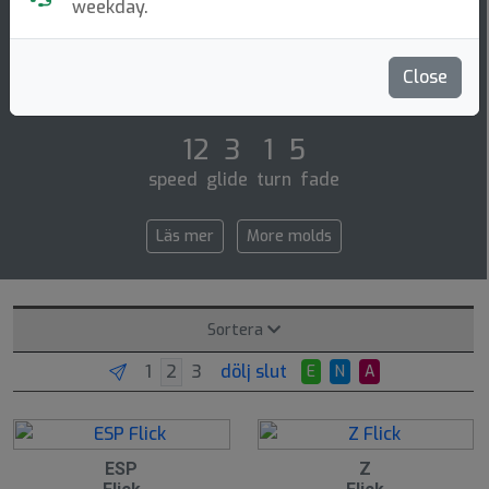
Distance Driver
weekday.
Discraft: the flick™ is fast and overstable, making it
excellent for forehand, overhand and distance drives.
Close
for strong arms and advanced [...]
12 3 1 5
speed glide turn fade
Läs mer
More molds
Sortera
dölj slut
E
N
A
ESP
Z