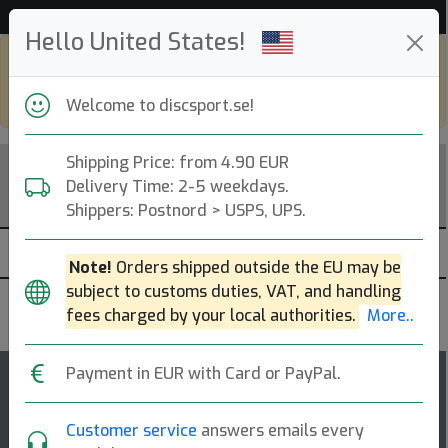
Hjälp & Kundservice
Hello United States!
Shop in eur and view this page in english,
go to
discsport.com
Welcome to discsport.se!
Shipping Price: from 4.90 EUR
Delivery Time: 2-5 weekdays.
Shippers: Postnord > USPS, UPS.
Note!
Orders shipped outside the EU may be
subject to customs duties, VAT, and handling
Discraft
fees charged by your local authorities.
More..
Payment in EUR with Card or PayPal.
5
Flick
rating
Customer service
answers emails every