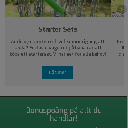
›
Starter Sets
Är du ny i sporten och vill
komma igång
att
Kolla
spela? Enklaste vägen ut på banan är att
dig
köpa ett starterset. Vi har set för alla behov!
disc
Läs mer
Bonuspoäng på allt du
handlar!