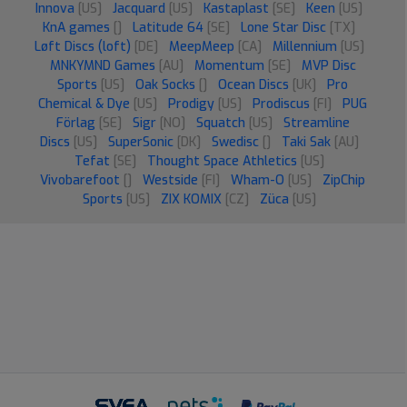
Innova
[US]
Jacquard
[US]
Kastaplast
[SE]
Keen
[US]
KnA games
[]
Latitude 64
[SE]
Lone Star Disc
[TX]
Løft Discs (loft)
[DE]
MeepMeep
[CA]
Millennium
[US]
MNKYMND Games
[AU]
Momentum
[SE]
MVP Disc
Sports
[US]
Oak Socks
[]
Ocean Discs
[UK]
Pro
Chemical & Dye
[US]
Prodigy
[US]
Prodiscus
[FI]
PUG
Förlag
[SE]
Sigr
[NO]
Squatch
[US]
Streamline
Discs
[US]
SuperSonic
[DK]
Swedisc
[]
Taki Sak
[AU]
Tefat
[SE]
Thought Space Athletics
[US]
Vivobarefoot
[]
Westside
[FI]
Wham-O
[US]
ZipChip
Sports
[US]
ZIX KOMIX
[CZ]
Züca
[US]