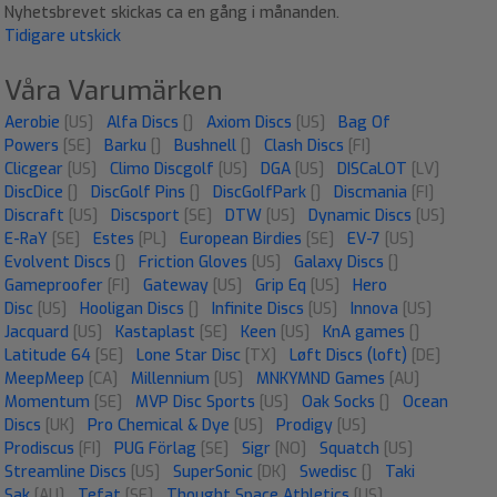
Nyhetsbrevet skickas ca en gång i månanden.
Tidigare utskick
Våra Varumärken
Aerobie
[US]
Alfa Discs
[]
Axiom Discs
[US]
Bag Of
Powers
[SE]
Barku
[]
Bushnell
[]
Clash Discs
[FI]
Clicgear
[US]
Climo Discgolf
[US]
DGA
[US]
DISCaLOT
[LV]
DiscDice
[]
DiscGolf Pins
[]
DiscGolfPark
[]
Discmania
[FI]
Discraft
[US]
Discsport
[SE]
DTW
[US]
Dynamic Discs
[US]
E-RaY
[SE]
Estes
[PL]
European Birdies
[SE]
EV-7
[US]
Evolvent Discs
[]
Friction Gloves
[US]
Galaxy Discs
[]
Gameproofer
[FI]
Gateway
[US]
Grip Eq
[US]
Hero
Disc
[US]
Hooligan Discs
[]
Infinite Discs
[US]
Innova
[US]
Jacquard
[US]
Kastaplast
[SE]
Keen
[US]
KnA games
[]
Latitude 64
[SE]
Lone Star Disc
[TX]
Løft Discs (loft)
[DE]
MeepMeep
[CA]
Millennium
[US]
MNKYMND Games
[AU]
Momentum
[SE]
MVP Disc Sports
[US]
Oak Socks
[]
Ocean
Discs
[UK]
Pro Chemical & Dye
[US]
Prodigy
[US]
Prodiscus
[FI]
PUG Förlag
[SE]
Sigr
[NO]
Squatch
[US]
Streamline Discs
[US]
SuperSonic
[DK]
Swedisc
[]
Taki
Sak
[AU]
Tefat
[SE]
Thought Space Athletics
[US]