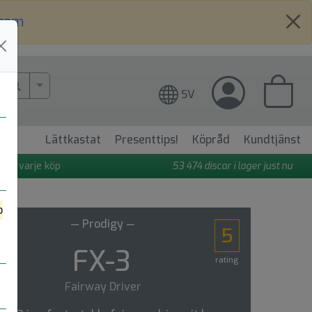
.com
More Search..
SV
Lättkastat
Presenttips!
Köpråd
Kundtjänst
 på varje köp
53 474
discar i lager just nu
o
— Prodigy —
5
FX-3
rating
Fairway Driver