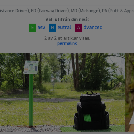
istance Driver), FD (fairway Driver), MD (Midrange), PA (Putt & Appr
Välj utifrån din nivå:
asy
eutral
dvanced
E
N
A
2 av 2 st artiklar visas.
permalink