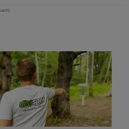
oach).