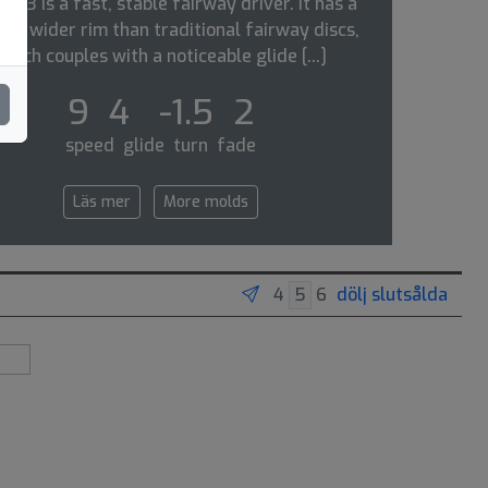
fx-3 is a fast, stable fairway driver. it has a
htly wider rim than traditional fairway discs,
which couples with a noticeable glide [...]
9 4 -1.5 2
speed glide turn fade
Läs mer
More molds
dölj slutsålda