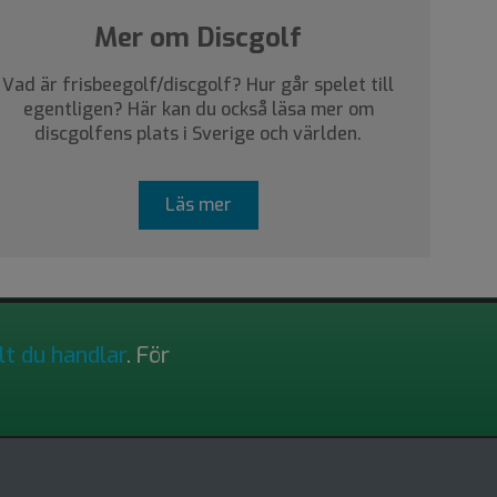
Mer om Discgolf
Vad är frisbeegolf/discgolf? Hur går spelet till
egentligen? Här kan du också läsa mer om
discgolfens plats i Sverige och världen.
Läs mer
lt du handlar
. För