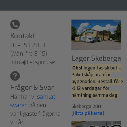
Kontakt
08-653 28 30
(Mån-fre 8-15)
Lager Skeberga
info@discsport.se
Obs!
Ingen fysisk butik.
Paketskåp utanför
byggnaden. Beställ före
Frågor & Svar
kl 12 vardagar för
hämtning samma dag.
Här har vi
samlat
svaren
på den
Skeberga 200
vanligaste frågorna
[Hitta på karta]
vi får.