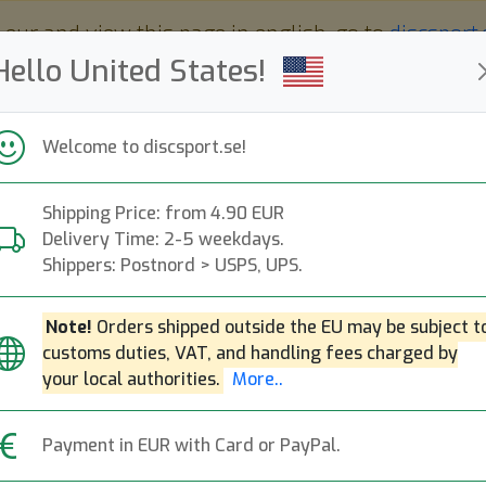
 eur and view this page in english, go to
discsport
Hello United States!
Welcome to discsport.se!
Shipping Price: from 4.90 EUR
Nyheter
Påfyllt
Kampanjer
Delivery Time: 2-5 weekdays.
Snabba leveranser
Fri frakt över 149 EUR
Bonuspoäng
Shippers: Postnord > USPS, UPS.
Note!
Orders shipped outside the EU may be subject t
customs duties, VAT, and handling fees charged by
your local authorities.
More..
Payment in EUR with Card or PayPal.