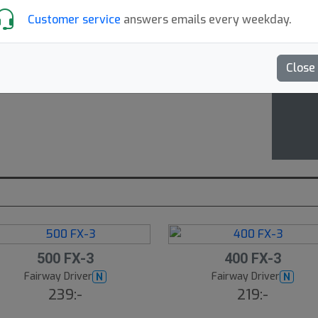
The 
Customer service
answers emails every weekday.
slig
Close
500 FX-3
400 FX-3
Fairway Driver
Fairway Driver
N
N
239:-
219:-