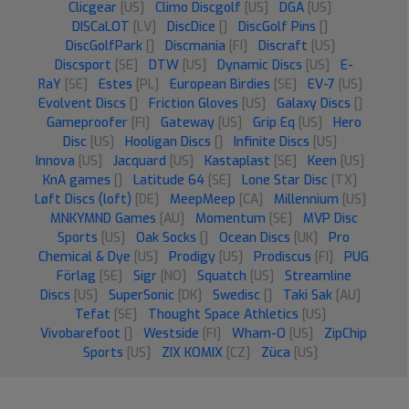
Clicgear
[US]
Climo Discgolf
[US]
DGA
[US]
DISCaLOT
[LV]
DiscDice
[]
DiscGolf Pins
[]
DiscGolfPark
[]
Discmania
[FI]
Discraft
[US]
Discsport
[SE]
DTW
[US]
Dynamic Discs
[US]
E-
RaY
[SE]
Estes
[PL]
European Birdies
[SE]
EV-7
[US]
Evolvent Discs
[]
Friction Gloves
[US]
Galaxy Discs
[]
Gameproofer
[FI]
Gateway
[US]
Grip Eq
[US]
Hero
Disc
[US]
Hooligan Discs
[]
Infinite Discs
[US]
Innova
[US]
Jacquard
[US]
Kastaplast
[SE]
Keen
[US]
KnA games
[]
Latitude 64
[SE]
Lone Star Disc
[TX]
Løft Discs (loft)
[DE]
MeepMeep
[CA]
Millennium
[US]
MNKYMND Games
[AU]
Momentum
[SE]
MVP Disc
Sports
[US]
Oak Socks
[]
Ocean Discs
[UK]
Pro
Chemical & Dye
[US]
Prodigy
[US]
Prodiscus
[FI]
PUG
Förlag
[SE]
Sigr
[NO]
Squatch
[US]
Streamline
Discs
[US]
SuperSonic
[DK]
Swedisc
[]
Taki Sak
[AU]
Tefat
[SE]
Thought Space Athletics
[US]
Vivobarefoot
[]
Westside
[FI]
Wham-O
[US]
ZipChip
Sports
[US]
ZIX KOMIX
[CZ]
Züca
[US]