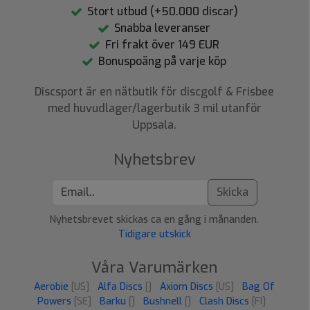
Stort utbud (+50.000 discar)
Snabba leveranser
Fri frakt över 149 EUR
Bonuspoäng på varje köp
Discsport är en nätbutik för discgolf & Frisbee
med huvudlager/lagerbutik 3 mil utanför
Uppsala.
Nyhetsbrev
Skicka
Nyhetsbrevet skickas ca en gång i månanden.
Tidigare utskick
Våra Varumärken
Aerobie
[US]
Alfa Discs
[]
Axiom Discs
[US]
Bag Of
Powers
[SE]
Barku
[]
Bushnell
[]
Clash Discs
[FI]