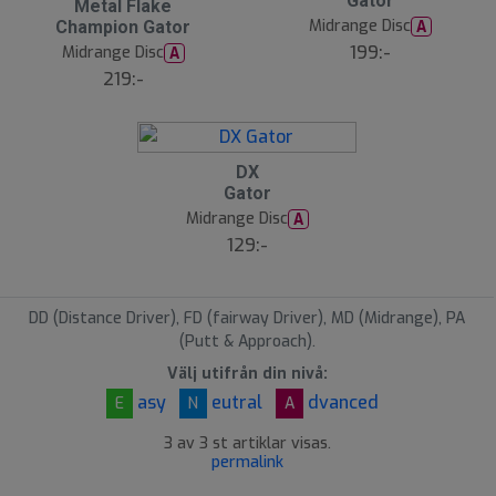
Gator
Metal Flake
Midrange Disc
A
Champion Gator
199:-
Midrange Disc
A
219:-
DX
Gator
Midrange Disc
A
129:-
DD (Distance Driver), FD (fairway Driver), MD (Midrange), PA
(Putt & Approach).
Välj utifrån din nivå:
asy
eutral
dvanced
E
N
A
3 av 3 st artiklar visas.
permalink