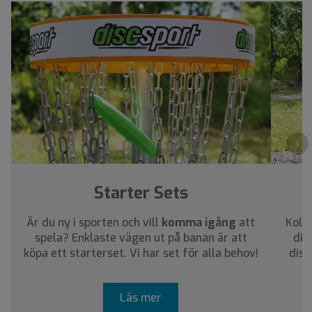
›
Starter Sets
Är du ny i sporten och vill
komma igång
att
Kolla
spela? Enklaste vägen ut på banan är att
dig
köpa ett starterset. Vi har set för alla behov!
disc
Läs mer