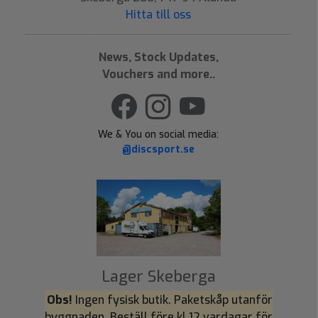
Hitta till oss
News, Stock Updates,
Vouchers and more..
We & You on social media:
@discsport.se
Lager Skeberga
Obs!
Ingen fysisk butik. Paketskåp utanför
byggnaden. Beställ före kl 12 vardagar för