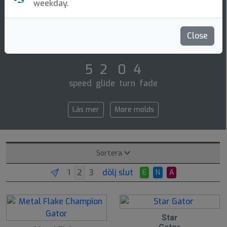
Midrange Disc
weekday.
Innova: the gator is a very reliable overstable mid-
range disc with a predictable finish. the gator delivers
Close
pin-point accuracy for shorter [...]
5 2 0 4
speed glide turn fade
Läs mer
More molds
Sortera
dölj slut
E
N
A
Star