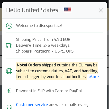
Hjälp & Kundservice
Hello United States!
Shop in eur and view this page in english,
go to
discsport.com
Welcome to discsport.se!
Shipping Price: from 4.90 EUR
Delivery Time: 2-5 weekdays.
Shippers: Postnord > USPS, UPS.
Note!
Orders shipped outside the EU may be
subject to customs duties, VAT, and handling
Innova
fees charged by your local authorities.
More..
Payment in EUR with Card or PayPal.
5
Gator
rating
Customer service
answers emails every