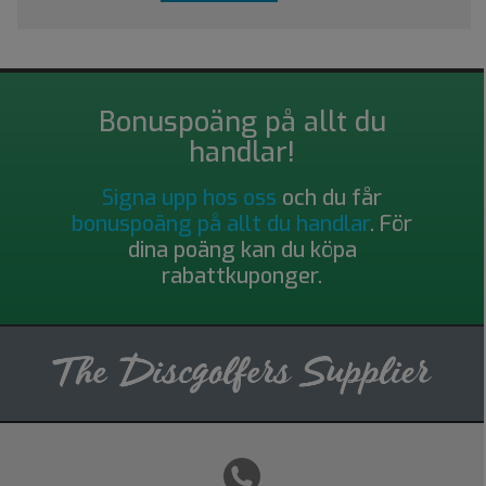
Bonuspoäng på allt du
handlar!
Signa upp hos oss
och du får
bonuspoäng på allt du handlar
. För
dina poäng kan du köpa
rabattkuponger.