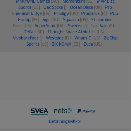
MNKYMND Games
[AU]
Momentum
[SE]
MVP Disc
Sports
[US]
Oak Socks
[]
Ocean Discs
[UK]
Pro
Chemical & Dye
[US]
Prodigy
[US]
Prodiscus
[FI]
PUG
Förlag
[SE]
Sigr
[NO]
Squatch
[US]
Streamline
Discs
[US]
SuperSonic
[DK]
Swedisc
[]
Taki Sak
[AU]
Tefat
[SE]
Thought Space Athletics
[US]
Vivobarefoot
[]
Westside
[FI]
Wham-O
[US]
ZipChip
Sports
[US]
ZIX KOMIX
[CZ]
Züca
[US]
Betalningsvillkor