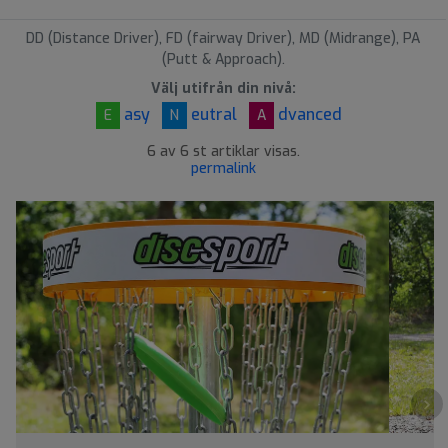
DD (Distance Driver), FD (fairway Driver), MD (Midrange), PA
(Putt & Approach).
Välj utifrån din nivå:
asy
eutral
dvanced
E
N
A
6 av 6 st artiklar visas.
permalink
›