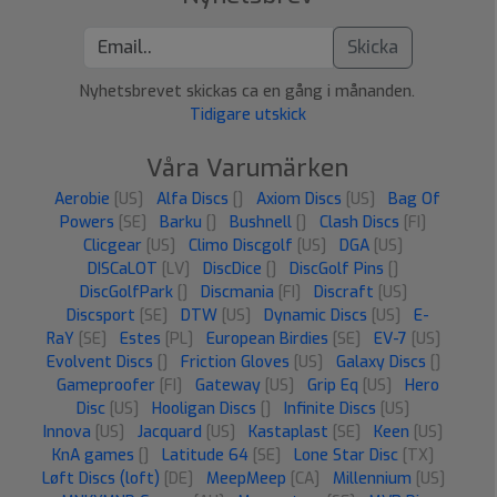
Skicka
Nyhetsbrevet skickas ca en gång i månanden.
Tidigare utskick
Våra Varumärken
Aerobie
[US]
Alfa Discs
[]
Axiom Discs
[US]
Bag Of
Powers
[SE]
Barku
[]
Bushnell
[]
Clash Discs
[FI]
Clicgear
[US]
Climo Discgolf
[US]
DGA
[US]
DISCaLOT
[LV]
DiscDice
[]
DiscGolf Pins
[]
DiscGolfPark
[]
Discmania
[FI]
Discraft
[US]
Discsport
[SE]
DTW
[US]
Dynamic Discs
[US]
E-
RaY
[SE]
Estes
[PL]
European Birdies
[SE]
EV-7
[US]
Evolvent Discs
[]
Friction Gloves
[US]
Galaxy Discs
[]
Gameproofer
[FI]
Gateway
[US]
Grip Eq
[US]
Hero
Disc
[US]
Hooligan Discs
[]
Infinite Discs
[US]
Innova
[US]
Jacquard
[US]
Kastaplast
[SE]
Keen
[US]
KnA games
[]
Latitude 64
[SE]
Lone Star Disc
[TX]
Løft Discs (loft)
[DE]
MeepMeep
[CA]
Millennium
[US]