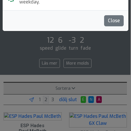
Distance Driver
weekday.
Paul mcbeths 3rd prototype distance driver, the hades,
is ready for maximum distance flights! with a less
Close
stable flight profile than the wor [...]
12 6 -3 2
speed glide turn fade
Läs mer
More molds
Sortera
dölj slut
E
N
A
ESP Hades