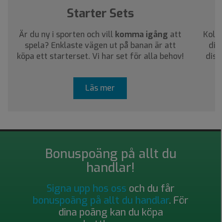
Starter Sets
Är du ny i sporten och vill
komma igång
att
Kolla
spela? Enklaste vägen ut på banan är att
dig
köpa ett starterset. Vi har set för alla behov!
disc
Läs mer
Bonuspoäng på allt du
handlar!
Signa upp hos oss
och du får
bonuspoäng på allt du handlar
. För
dina poäng kan du köpa