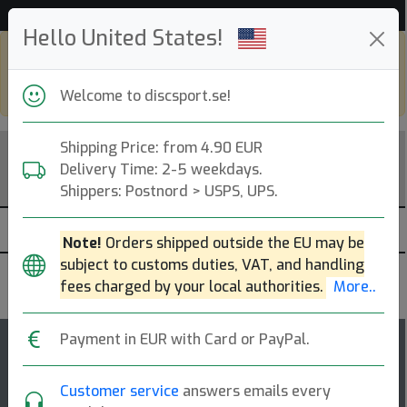
Hjälp & Kundservice
Hello United States!
Shop in eur and view this page in english,
go to
discsport.com
Welcome to discsport.se!
Shipping Price: from 4.90 EUR
Delivery Time: 2-5 weekdays.
Shippers: Postnord > USPS, UPS.
Note!
Orders shipped outside the EU may be
subject to customs duties, VAT, and handling
Discraft
fees charged by your local authorities.
More..
Payment in EUR with Card or PayPal.
41
4.6
Hades
top-list
rating
Customer service
answers emails every