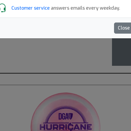
The d
Customer service
answers emails every weekday.
that 
Close