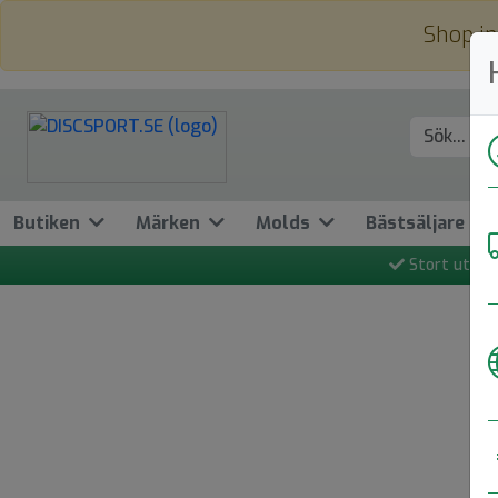
Shop in
Butiken
Märken
Molds
Bästsäljare
Stort utbud