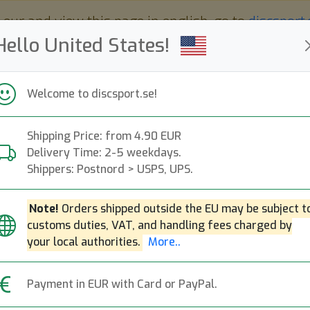
 eur and view this page in english, go to
discsport
Hello United States!
Welcome to discsport.se!
Shipping Price: from 4.90 EUR
Nyheter
Påfyllt
Kampanjer
Delivery Time: 2-5 weekdays.
Snabba leveranser
Fri frakt över 149 EUR
Bonuspoäng
Shippers: Postnord > USPS, UPS.
Note!
Orders shipped outside the EU may be subject t
customs duties, VAT, and handling fees charged by
your local authorities.
More..
Payment in EUR with Card or PayPal.