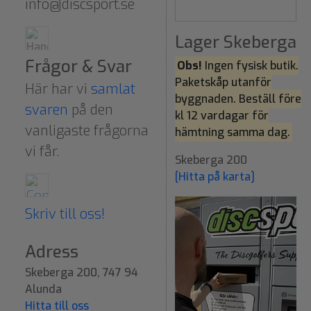
info@discsport.se
Lager Skeberga
Frågor & Svar
Obs!
Ingen fysisk butik.
Paketskåp utanför
Här har vi
samlat
byggnaden. Beställ före
svaren
på den
kl 12 vardagar för
vanligaste frågorna
hämtning samma dag.
vi får.
Skeberga 200
[Hitta på karta]
Skriv till oss!
Adress
Skeberga 200, 747 94
Alunda
Hitta till oss