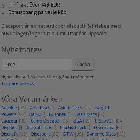
Fri frakt över 149 EUR
Bonuspoäng på varje köp
Discsport är en nätbutik för discgolf & Frisbee med
huvudlager/lagerbutik 3 mil utanför Uppsala.
Nyhetsbrev
Skicka
Nyhetsbrevet skickas ca en gång i månanden.
Tidigare utskick
Våra Varumärken
Aerobie
[US]
Alfa Discs
[]
Axiom Discs
[US]
Bag Of
Powers
[SE]
Barku
[]
Bushnell
[]
Clash Discs
[FI]
Clicgear
[US]
Climo Discgolf
[US]
DGA
[US]
DISCaLOT
[LV]
DiscDice
[]
DiscGolf Pins
[]
DiscGolfPark
[]
Discmania
[FI]
Discraft
[US]
Discsport
[SE]
DTW
[US]
Dynamic Discs
[US]