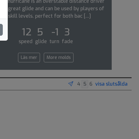
ga hurricane is an overstable distance driver
has great glide and can be used by players of
all skill levels. perfect for both bac [...]
12 5 -1 3
speed glide turn fade
Läs mer
More molds
visa slutsålda