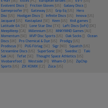
E-RaY
[SE]
Estes
[PL]
European Birdies
[SE]
EV-7
[US]
Evolvent Discs
[]
Friction Gloves
[US]
Galaxy Discs
[]
Gameproofer
[FI]
Gateway
[US]
Grip Eq
[US]
Hero
Disc
[US]
Hooligan Discs
[]
Infinite Discs
[US]
Innova
[US]
Jacquard
[US]
Kastaplast
[SE]
Keen
[US]
KnA games
[]
Latitude 64
[SE]
Lone Star Disc
[TX]
Løft Discs (loft)
[DE]
MeepMeep
[CA]
Millennium
[US]
MNKYMND Games
[AU]
Momentum
[SE]
MVP Disc Sports
[US]
Oak Socks
[]
Ocean
Discs
[UK]
Pro Chemical & Dye
[US]
Prodigy
[US]
Prodiscus
[FI]
PUG Förlag
[SE]
Sigr
[NO]
Squatch
[US]
Streamline Discs
[US]
SuperSonic
[DK]
Swedisc
[]
Taki
Sak
[AU]
Tefat
[SE]
Thought Space Athletics
[US]
Vivobarefoot
[]
Westside
[FI]
Wham-O
[US]
ZipChip
Sports
[US]
ZIX KOMIX
[CZ]
Züca
[US]