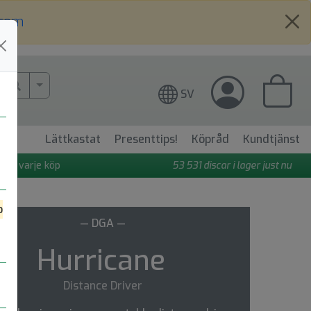
.com
More Search..
SV
Lättkastat
Presenttips!
Köpråd
Kundtjänst
 på varje köp
53 531
discar i lager just nu
o
— DGA —
Hurricane
Distance Driver