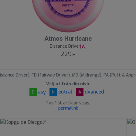
Atmos Hurricane
Distance Driver
A
229:-
istance Driver), FD (fairway Driver), MD (Midrange), PA (Putt & Appr
Välj utifrån din nivå:
asy
eutral
dvanced
E
N
A
1 av 1 st artiklar visas.
permalink