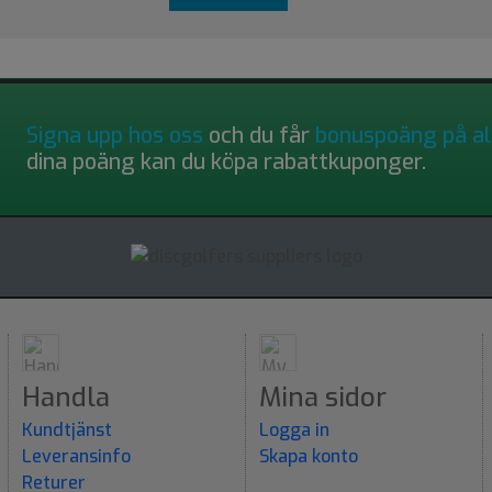
Signa upp hos oss
och du får
bonuspoäng på al
dina poäng kan du köpa rabattkuponger.
Handla
Mina sidor
Kundtjänst
Logga in
Leveransinfo
Skapa konto
Returer