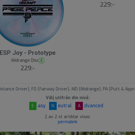
W
229:-
ESP Joy - Prototype
Midrange Disc
E
229:-
istance Driver), FD (fairway Driver), MD (Midrange), PA (Putt & Appr
Välj utifrån din nivå:
asy
eutral
dvanced
E
N
A
2 av 2 st artiklar visas.
permalink