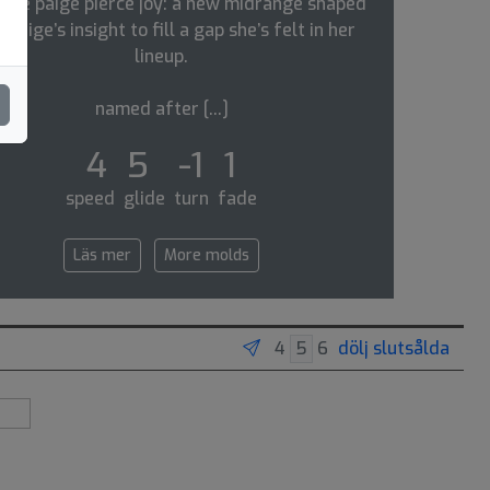
the paige pierce joy: a new midrange shaped
 paige’s insight to fill a gap she’s felt in her
lineup.
named after [...]
4 5 -1 1
speed glide turn fade
Läs mer
More molds
dölj slutsålda