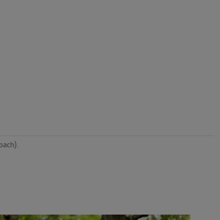
oach).