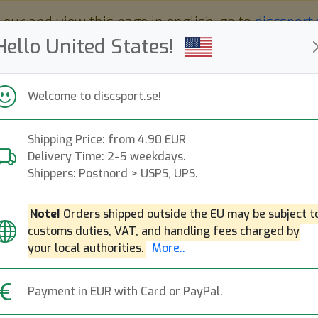
 eur and view this page in english, go to
discsport
Hello United States!
Welcome to discsport.se!
Shipping Price: from 4.90 EUR
Nyheter
Påfyllt
Kampanjer
Delivery Time: 2-5 weekdays.
Snabba leveranser
Fri frakt över 149 EUR
Bonuspoäng
Shippers: Postnord > USPS, UPS.
Note!
Orders shipped outside the EU may be subject t
customs duties, VAT, and handling fees charged by
13
your local authorities.
More..
top-lis
Payment in EUR with Card or PayPal.