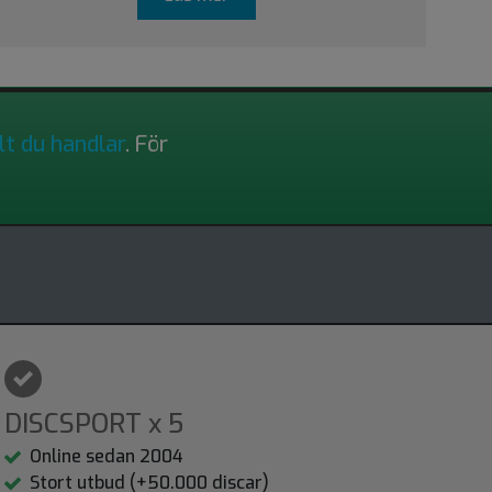
lt du handlar
. För
DISCSPORT x 5
Online sedan 2004
Stort utbud (+50.000 discar)