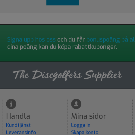
Signa upp hos oss
och du får
bonuspoäng på al
dina poäng kan du köpa rabattkuponger.
Handla
Mina sidor
Kundtjänst
Logga in
Leveransinfo
Skapa konto