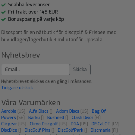
Snabba leveranser
Fri frakt över 149 EUR
Bonuspoäng på varje köp
Discsport är en nätbutik för discgolf & Frisbee med
huvudlager/lagerbutik 3 mil utanför Uppsala.
Nyhetsbrev
Skicka
Nyhetsbrevet skickas ca en gång i månanden.
Tidigare utskick
Våra Varumärken
Aerobie
[US]
Alfa Discs
[]
Axiom Discs
[US]
Bag Of
Powers
[SE]
Barku
[]
Bushnell
[]
Clash Discs
[FI]
Clicgear
[US]
Climo Discgolf
[US]
DGA
[US]
DISCaLOT
[LV]
DiscDice
[]
DiscGolf Pins
[]
DiscGolfPark
[]
Discmania
[FI]