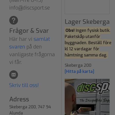
(Mån-fre 8-15)
info@discsport.se
Lager Skeberga
Frågor & Svar
Obs!
Ingen fysisk butik.
Paketskåp utanför
Här har vi
samlat
byggnaden. Beställ före
svaren
på den
kl 12 vardagar för
vanligaste frågorna
hämtning samma dag.
vi får.
Skeberga 200
[Hitta på karta]
Skriv till oss!
Adress
Skeberga 200, 747 94
Alunda