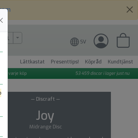
.com
More Search..
SV
Lättkastat
Presenttips!
Köpråd
Kundtjänst
 på varje köp
53 459
discar i lager just nu
o
— Discraft —
4
Joy
t
Midrange Disc