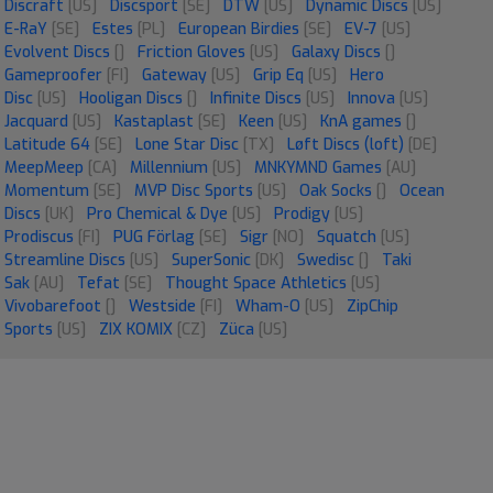
Discraft
[US]
Discsport
[SE]
DTW
[US]
Dynamic Discs
[US]
E-RaY
[SE]
Estes
[PL]
European Birdies
[SE]
EV-7
[US]
Evolvent Discs
[]
Friction Gloves
[US]
Galaxy Discs
[]
Gameproofer
[FI]
Gateway
[US]
Grip Eq
[US]
Hero
Disc
[US]
Hooligan Discs
[]
Infinite Discs
[US]
Innova
[US]
Jacquard
[US]
Kastaplast
[SE]
Keen
[US]
KnA games
[]
Latitude 64
[SE]
Lone Star Disc
[TX]
Løft Discs (loft)
[DE]
MeepMeep
[CA]
Millennium
[US]
MNKYMND Games
[AU]
Momentum
[SE]
MVP Disc Sports
[US]
Oak Socks
[]
Ocean
Discs
[UK]
Pro Chemical & Dye
[US]
Prodigy
[US]
Prodiscus
[FI]
PUG Förlag
[SE]
Sigr
[NO]
Squatch
[US]
Streamline Discs
[US]
SuperSonic
[DK]
Swedisc
[]
Taki
Sak
[AU]
Tefat
[SE]
Thought Space Athletics
[US]
Vivobarefoot
[]
Westside
[FI]
Wham-O
[US]
ZipChip
Sports
[US]
ZIX KOMIX
[CZ]
Züca
[US]