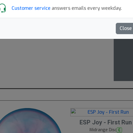
Meet 
Customer service
answers emails every weekday.
with
Close
ESP Joy - First Run
N
E
Midrange Disc
E