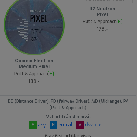
S
R2 Neutron
l
Pixel
u
Putt & Approach
E
t
s
179:-
å
l
d
Cosmic Electron
N
E
Medium Pixel
W
Putt & Approach
E
189:-
DD (Distance Driver), FD (fairway Driver), MD (Midrange), PA
(Putt & Approach).
Välj utifrån din nivå:
asy
eutral
dvanced
E
N
A
6 av 6 st artiklar visas.