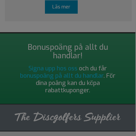
Läs mer
Bonuspoäng på allt du
handlar!
Signa upp hos oss
och du får
bonuspoäng på allt du handlar
. För
dina poäng kan du köpa
rabattkuponger.