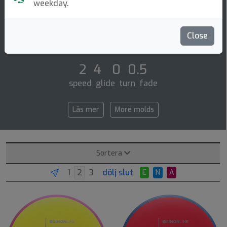
Putt & Approach
weekday.
The second disc in the simon line is officially here, the
electron pixel! debuting with flight numbers of 2 | 4 | 0
Close
| 0.5, the pixel has a d [...]
2 4 0 0.5
speed glide turn fade
Läs mer
More molds
Sortera
dölj slut
E
N
A