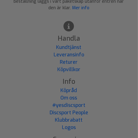
beställning läggs i vårt paketskåp utanför entrén när
den är klar.
Mer info
Handla
Kundtjänst
Leveransinfo
Returer
Köpvillkor
Info
Köpråd
Om oss
#yesdiscsport
Discsport People
Klubbrabatt
Logos