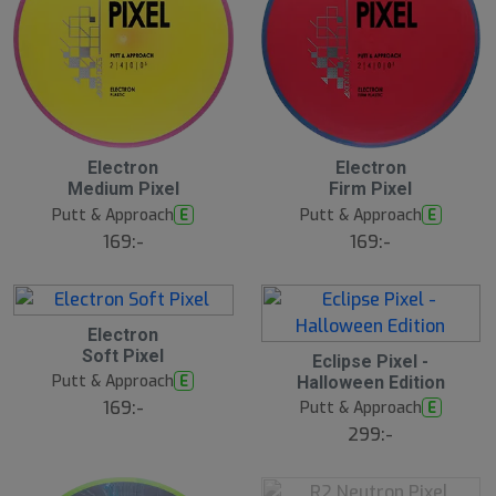
B
Electron
Electron
ä
Medium Pixel
Firm Pixel
s
t
Putt & Approach
Putt & Approach
E
E
s
ä
169:-
169:-
lj
a
r
e
Electron
Soft Pixel
Eclipse Pixel -
Putt & Approach
E
Halloween Edition
169:-
Putt & Approach
E
299:-