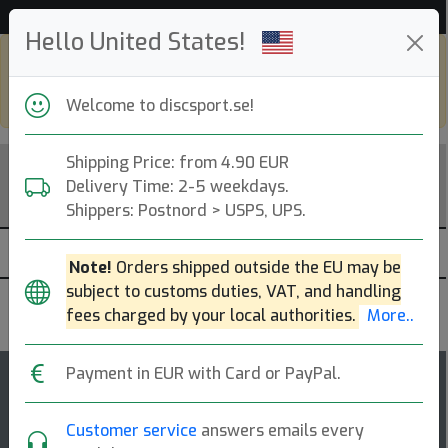
Hjälp & Kundservice
Hello United States!
Shop in eur and view this page in english,
go to
discsport.com
Welcome to discsport.se!
Shipping Price: from 4.90 EUR
Delivery Time: 2-5 weekdays.
Shippers: Postnord > USPS, UPS.
Note!
Orders shipped outside the EU may be
subject to customs duties, VAT, and handling
Axiom Discs
fees charged by your local authorities.
More..
Payment in EUR with Card or PayPal.
6
5
Pixel
top-list
rating
Customer service
answers emails every