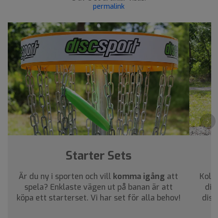
permalink
›
Starter Sets
Är du ny i sporten och vill
komma igång
att
Kolla
spela? Enklaste vägen ut på banan är att
dig
köpa ett starterset. Vi har set för alla behov!
disc