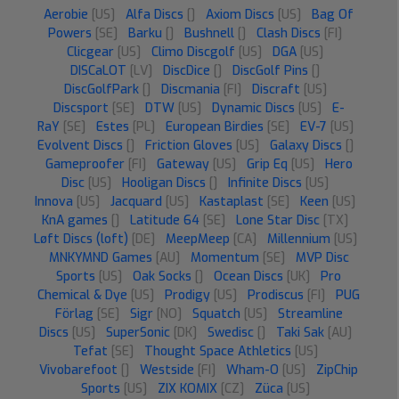
Aerobie
[US]
Alfa Discs
[]
Axiom Discs
[US]
Bag Of
Powers
[SE]
Barku
[]
Bushnell
[]
Clash Discs
[FI]
Clicgear
[US]
Climo Discgolf
[US]
DGA
[US]
DISCaLOT
[LV]
DiscDice
[]
DiscGolf Pins
[]
DiscGolfPark
[]
Discmania
[FI]
Discraft
[US]
Discsport
[SE]
DTW
[US]
Dynamic Discs
[US]
E-
RaY
[SE]
Estes
[PL]
European Birdies
[SE]
EV-7
[US]
Evolvent Discs
[]
Friction Gloves
[US]
Galaxy Discs
[]
Gameproofer
[FI]
Gateway
[US]
Grip Eq
[US]
Hero
Disc
[US]
Hooligan Discs
[]
Infinite Discs
[US]
Innova
[US]
Jacquard
[US]
Kastaplast
[SE]
Keen
[US]
KnA games
[]
Latitude 64
[SE]
Lone Star Disc
[TX]
Løft Discs (loft)
[DE]
MeepMeep
[CA]
Millennium
[US]
MNKYMND Games
[AU]
Momentum
[SE]
MVP Disc
Sports
[US]
Oak Socks
[]
Ocean Discs
[UK]
Pro
Chemical & Dye
[US]
Prodigy
[US]
Prodiscus
[FI]
PUG
Förlag
[SE]
Sigr
[NO]
Squatch
[US]
Streamline
Discs
[US]
SuperSonic
[DK]
Swedisc
[]
Taki Sak
[AU]
Tefat
[SE]
Thought Space Athletics
[US]
Vivobarefoot
[]
Westside
[FI]
Wham-O
[US]
ZipChip
Sports
[US]
ZIX KOMIX
[CZ]
Züca
[US]