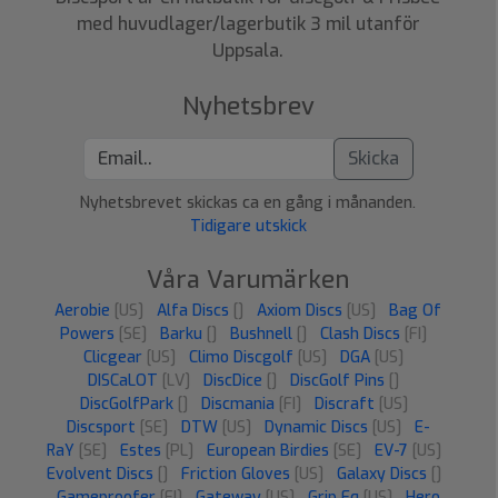
med huvudlager/lagerbutik 3 mil utanför
Uppsala.
Nyhetsbrev
Skicka
Nyhetsbrevet skickas ca en gång i månanden.
Tidigare utskick
Våra Varumärken
Aerobie
[US]
Alfa Discs
[]
Axiom Discs
[US]
Bag Of
Powers
[SE]
Barku
[]
Bushnell
[]
Clash Discs
[FI]
Clicgear
[US]
Climo Discgolf
[US]
DGA
[US]
DISCaLOT
[LV]
DiscDice
[]
DiscGolf Pins
[]
DiscGolfPark
[]
Discmania
[FI]
Discraft
[US]
Discsport
[SE]
DTW
[US]
Dynamic Discs
[US]
E-
RaY
[SE]
Estes
[PL]
European Birdies
[SE]
EV-7
[US]
Evolvent Discs
[]
Friction Gloves
[US]
Galaxy Discs
[]
Gameproofer
[FI]
Gateway
[US]
Grip Eq
[US]
Hero