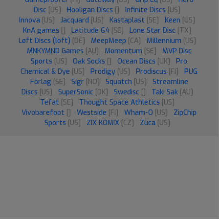
Disc
[US]
Hooligan Discs
[]
Infinite Discs
[US]
Innova
[US]
Jacquard
[US]
Kastaplast
[SE]
Keen
[US]
KnA games
[]
Latitude 64
[SE]
Lone Star Disc
[TX]
Løft Discs (loft)
[DE]
MeepMeep
[CA]
Millennium
[US]
MNKYMND Games
[AU]
Momentum
[SE]
MVP Disc
Sports
[US]
Oak Socks
[]
Ocean Discs
[UK]
Pro
Chemical & Dye
[US]
Prodigy
[US]
Prodiscus
[FI]
PUG
Förlag
[SE]
Sigr
[NO]
Squatch
[US]
Streamline
Discs
[US]
SuperSonic
[DK]
Swedisc
[]
Taki Sak
[AU]
Tefat
[SE]
Thought Space Athletics
[US]
Vivobarefoot
[]
Westside
[FI]
Wham-O
[US]
ZipChip
Sports
[US]
ZIX KOMIX
[CZ]
Züca
[US]