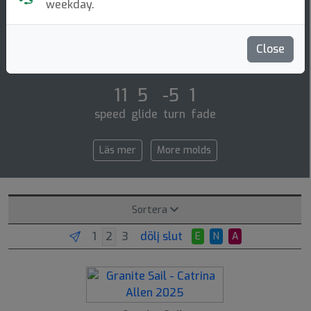
Distance Driver
weekday.
The dga sail is a very understable distance driver with
effortless glide and a smaller rim that is very easy to
Close
throw. it is perfect for be [...]
11 5 -5 1
speed glide turn fade
Läs mer
More molds
Sortera
dölj slut
E
N
A