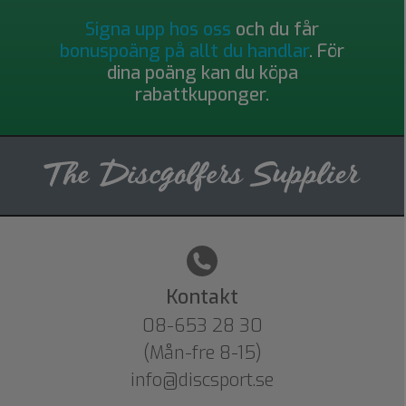
Signa upp hos oss
och du får
bonuspoäng på allt du handlar
. För
dina poäng kan du köpa
rabattkuponger.
Kontakt
08-653 28 30
(Mån-fre 8-15)
info@discsport.se