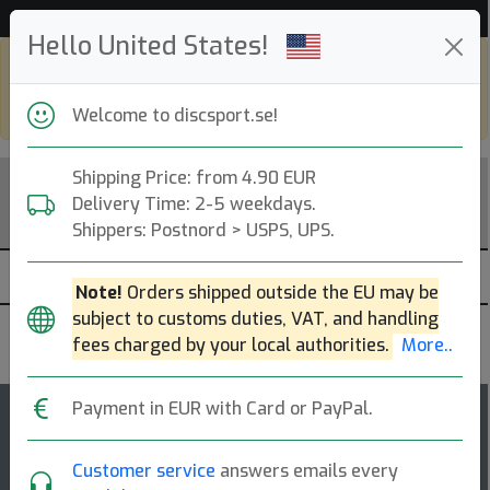
Hjälp & Kundservice
Hello United States!
Shop in eur and view this page in english,
go to
discsport.com
Welcome to discsport.se!
Shipping Price: from 4.90 EUR
Delivery Time: 2-5 weekdays.
Shippers: Postnord > USPS, UPS.
Note!
Orders shipped outside the EU may be
subject to customs duties, VAT, and handling
DGA
fees charged by your local authorities.
More..
Payment in EUR with Card or PayPal.
Sail
Customer service
answers emails every