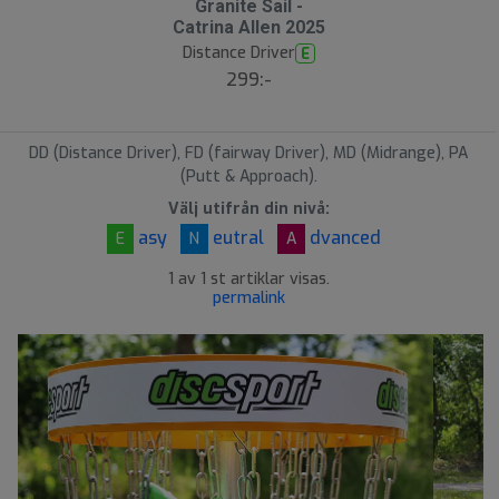
Granite Sail -
Catrina Allen 2025
Distance Driver
E
299:-
DD (Distance Driver), FD (fairway Driver), MD (Midrange), PA
(Putt & Approach).
Välj utifrån din nivå:
asy
eutral
dvanced
E
N
A
1 av 1 st artiklar visas.
permalink