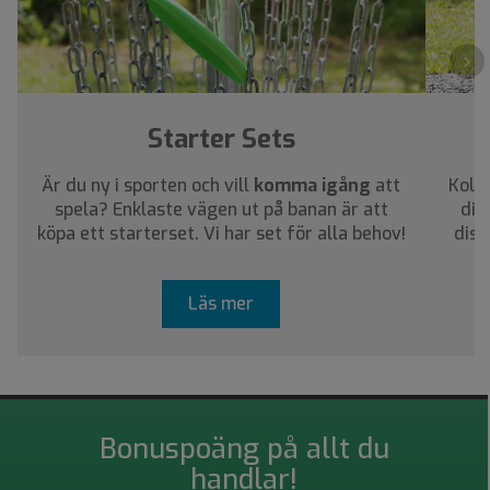
›
Starter Sets
Är du ny i sporten och vill
komma igång
att
Kolla
spela? Enklaste vägen ut på banan är att
dig
köpa ett starterset. Vi har set för alla behov!
disc
Läs mer
Bonuspoäng på allt du
handlar!