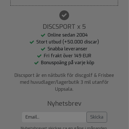
DISCSPORT x 5
Online sedan 2004
Stort utbud (+50.000 discar)
Snabba leveranser
Fri frakt över 149 EUR
Bonuspoäng på varje köp
Discsport är en nätbutik för discgolf & Frisbee
med huvudlager/lagerbutik 3 mil utanför
Uppsala.
Nyhetsbrev
Skicka
Nyhetsbrevet skickas ca en gång i månanden.