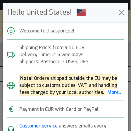
Hjälp & Kundservice
Hello United States!
Shop in eur and view this page in english,
go to
discsport.com
Welcome to discsport.se!
Shipping Price: from 4.90 EUR
Delivery Time: 2-5 weekdays.
Shippers: Postnord > USPS, UPS.
Note!
Orders shipped outside the EU may be
subject to customs duties, VAT, and handling
fees charged by your local authorities.
More..
Payment in EUR with Card or PayPal.
Latitude 64
Customer service
answers emails every