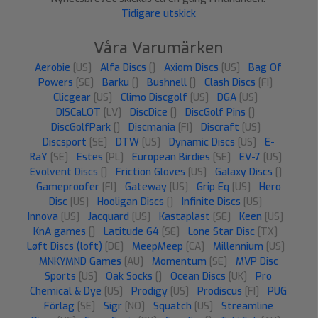
Tidigare utskick
Våra Varumärken
Aerobie
[US]
Alfa Discs
[]
Axiom Discs
[US]
Bag Of
Powers
[SE]
Barku
[]
Bushnell
[]
Clash Discs
[FI]
Clicgear
[US]
Climo Discgolf
[US]
DGA
[US]
DISCaLOT
[LV]
DiscDice
[]
DiscGolf Pins
[]
DiscGolfPark
[]
Discmania
[FI]
Discraft
[US]
Discsport
[SE]
DTW
[US]
Dynamic Discs
[US]
E-
RaY
[SE]
Estes
[PL]
European Birdies
[SE]
EV-7
[US]
Evolvent Discs
[]
Friction Gloves
[US]
Galaxy Discs
[]
Gameproofer
[FI]
Gateway
[US]
Grip Eq
[US]
Hero
Disc
[US]
Hooligan Discs
[]
Infinite Discs
[US]
Innova
[US]
Jacquard
[US]
Kastaplast
[SE]
Keen
[US]
KnA games
[]
Latitude 64
[SE]
Lone Star Disc
[TX]
Løft Discs (loft)
[DE]
MeepMeep
[CA]
Millennium
[US]
MNKYMND Games
[AU]
Momentum
[SE]
MVP Disc
Sports
[US]
Oak Socks
[]
Ocean Discs
[UK]
Pro
Chemical & Dye
[US]
Prodigy
[US]
Prodiscus
[FI]
PUG
Förlag
[SE]
Sigr
[NO]
Squatch
[US]
Streamline