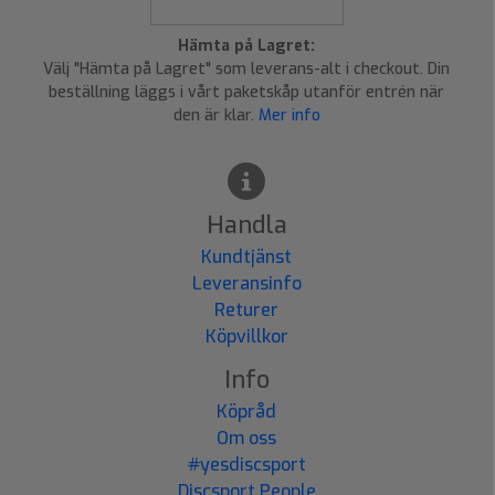
Hämta på Lagret:
Välj "Hämta på Lagret" som leverans-alt i checkout. Din
beställning läggs i vårt paketskåp utanför entrén när
den är klar.
Mer info
Handla
Kundtjänst
Leveransinfo
Returer
Köpvillkor
Info
Köpråd
Om oss
#yesdiscsport
Discsport People