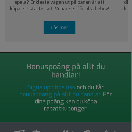
spela? Enklaste vägen ut på banan är att
dig
köpa ett starterset. Vi har set för alla behov!
disc
Läs mer
Bonuspoäng på allt du
handlar!
Signa upp hos oss
och du får
bonuspoäng på allt du handlar
. För
dina poäng kan du köpa
rabattkuponger.