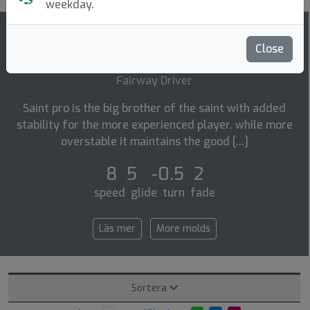
weekday.
115
4.1
Close
Saint Pro
top-list
rating
Fairway Driver
Saint pro is the big brother of the saint with added
stability for the more experienced player. while more
overstable it maintains the good [...]
8 5 -0.5 2
speed glide turn fade
Läs mer
More molds
Sortera