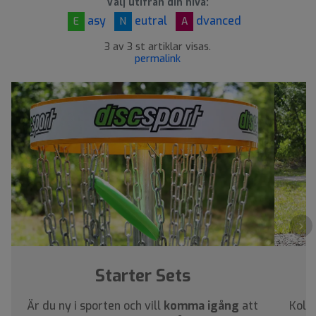
Välj utifrån din nivå:
asy
eutral
dvanced
E
N
A
3 av 3 st artiklar visas.
permalink
›
Starter Sets
Är du ny i sporten och vill
komma igång
att
Kolla