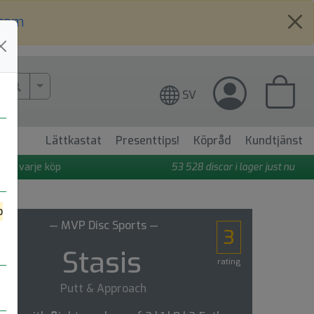
.com
More Search..
SV
Lättkastat
Presenttips!
Köpråd
Kundtjänst
 på varje köp
53 528
discar i lager just nu
o
— MVP Disc Sports —
3
Stasis
rating
Putt & Approach