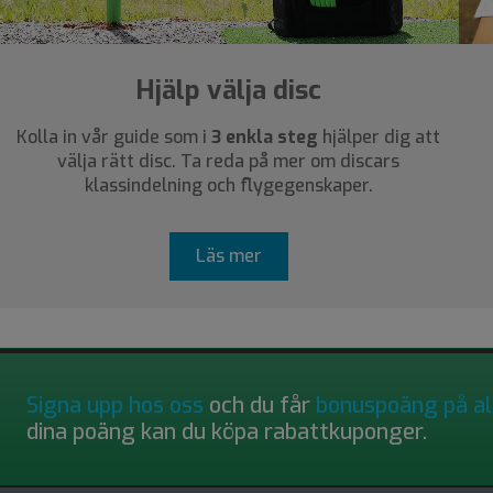
Hjälp välja disc
Kolla in vår guide som i
3 enkla steg
hjälper dig att
välja rätt disc. Ta reda på mer om discars
klassindelning och flygegenskaper.
Läs mer
Signa upp hos oss
och du får
bonuspoäng på al
dina poäng kan du köpa rabattkuponger.