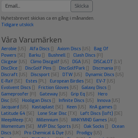
Skicka
Nyhetsbrevet skickas ca en gång i månanden.
Tidigare utskick
Våra Varumärken
Aerobie
[US]
Alfa Discs
[]
Axiom Discs
[US]
Bag Of
Powers
[SE]
Barku
[]
Bushnell
[]
Clash Discs
[FI]
Clicgear
[US]
Climo Discgolf
[US]
DGA
[US]
DISCaLOT
[LV]
DiscDice
[]
DiscGolf Pins
[]
DiscGolfPark
[]
Discmania
[FI]
Discraft
[US]
Discsport
[SE]
DTW
[US]
Dynamic Discs
[US]
E-RaY
[SE]
Estes
[PL]
European Birdies
[SE]
EV-7
[US]
Evolvent Discs
[]
Friction Gloves
[US]
Galaxy Discs
[]
Gameproofer
[FI]
Gateway
[US]
Grip Eq
[US]
Hero
Disc
[US]
Hooligan Discs
[]
Infinite Discs
[US]
Innova
[US]
Jacquard
[US]
Kastaplast
[SE]
Keen
[US]
KnA games
[]
Latitude 64
[SE]
Lone Star Disc
[TX]
Løft Discs (loft)
[DE]
MeepMeep
[CA]
Millennium
[US]
MNKYMND Games
[AU]
Momentum
[SE]
MVP Disc Sports
[US]
Oak Socks
[]
Ocean
Discs
[UK]
Pro Chemical & Dye
[US]
Prodigy
[US]