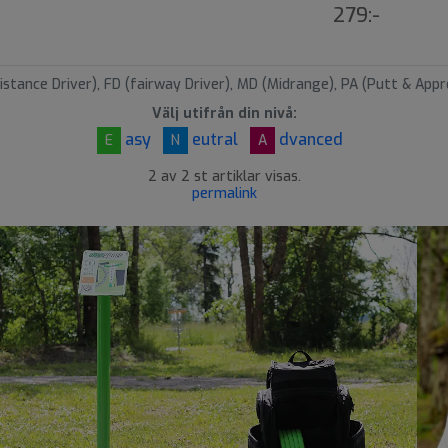
t
279:-
s
å
l
istance Driver), FD (fairway Driver), MD (Midrange), PA (Putt & Appr
d
Välj utifrån din nivå:
asy
eutral
dvanced
E
N
A
2 av 2 st artiklar visas.
permalink