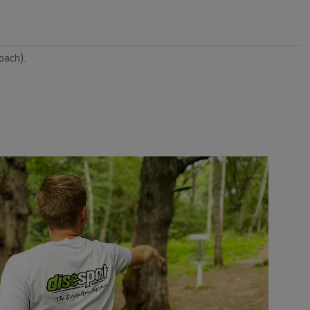
oach).