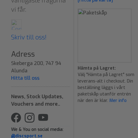
vanligaste frågorna
vi får.
Skriv till oss!
Adress
Skeberga 200, 747 94
Hämta på Lagret:
Alunda
Välj "Hämta på Lagret" som
Hitta till oss
leverans-alt i checkout. Din
beställning läggs i vårt
paketskåp utanför entrén
News, Stock Updates,
när den är klar.
Mer info
Vouchers and more..
We & You on social media:
@discsport.se