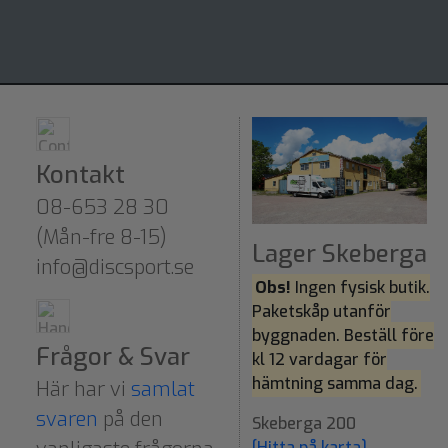
Kontakt
08-653 28 30
(Mån-fre 8-15)
Lager Skeberga
info@discsport.se
Obs!
Ingen fysisk butik.
Paketskåp utanför
byggnaden. Beställ före
Frågor & Svar
kl 12 vardagar för
hämtning samma dag.
Här har vi
samlat
svaren
på den
Skeberga 200
[Hitta på karta]