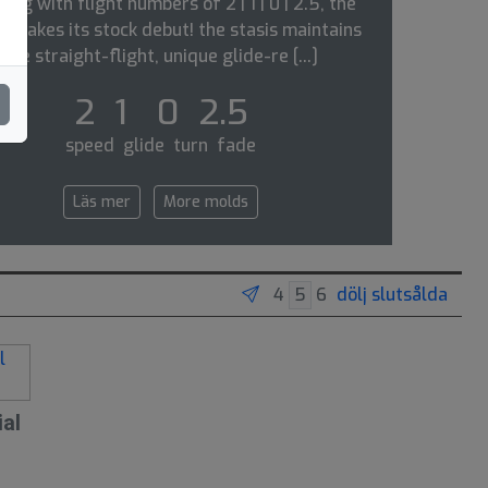
ving with flight numbers of 2 | 1 | 0 | 2.5, the
s makes its stock debut! the stasis maintains
the straight-flight, unique glide-re [...]
2 1 0 2.5
speed glide turn fade
Läs mer
More molds
dölj slutsålda
ial