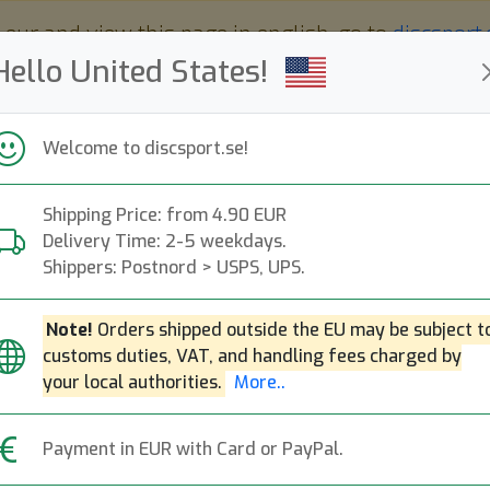
 eur and view this page in english, go to
discsport
Hello United States!
Welcome to discsport.se!
Shipping Price: from 4.90 EUR
Nyheter
Påfyllt
Kampanjer
Delivery Time: 2-5 weekdays.
Snabba leveranser
Fri frakt över 149 EUR
Bonuspoäng
Shippers: Postnord > USPS, UPS.
Note!
Orders shipped outside the EU may be subject t
customs duties, VAT, and handling fees charged by
44
your local authorities.
More..
top-list
Payment in EUR with Card or PayPal.