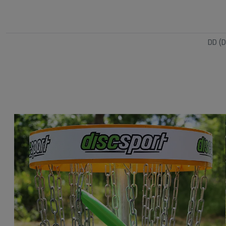
lj
a
r
e
DD (D