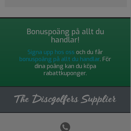
Bonuspoäng på allt du
handlar!
Signa upp hos oss
och du får
bonuspoäng på allt du handlar
. För
dina poäng kan du köpa
rabattkuponger.