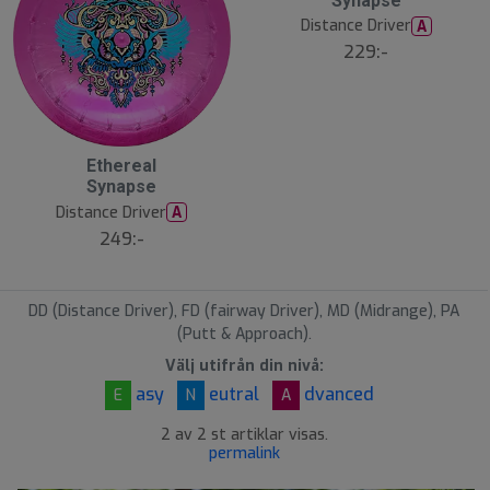
Synapse
u
Distance Driver
A
t
s
229:-
å
l
d
Ethereal
Synapse
Distance Driver
A
249:-
DD (Distance Driver), FD (fairway Driver), MD (Midrange), PA
(Putt & Approach).
Välj utifrån din nivå:
asy
eutral
dvanced
E
N
A
2 av 2 st artiklar visas.
permalink