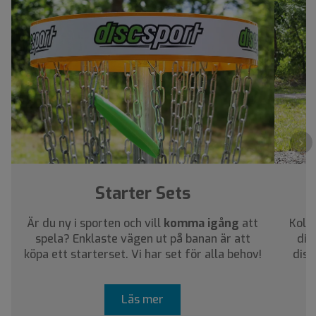
›
Starter Sets
Är du ny i sporten och vill
komma igång
att
Kolla
spela? Enklaste vägen ut på banan är att
dig
köpa ett starterset. Vi har set för alla behov!
disc
Läs mer