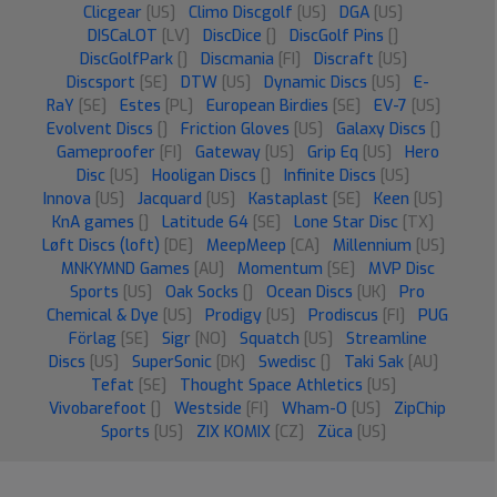
Clicgear
[US]
Climo Discgolf
[US]
DGA
[US]
DISCaLOT
[LV]
DiscDice
[]
DiscGolf Pins
[]
DiscGolfPark
[]
Discmania
[FI]
Discraft
[US]
Discsport
[SE]
DTW
[US]
Dynamic Discs
[US]
E-
RaY
[SE]
Estes
[PL]
European Birdies
[SE]
EV-7
[US]
Evolvent Discs
[]
Friction Gloves
[US]
Galaxy Discs
[]
Gameproofer
[FI]
Gateway
[US]
Grip Eq
[US]
Hero
Disc
[US]
Hooligan Discs
[]
Infinite Discs
[US]
Innova
[US]
Jacquard
[US]
Kastaplast
[SE]
Keen
[US]
KnA games
[]
Latitude 64
[SE]
Lone Star Disc
[TX]
Løft Discs (loft)
[DE]
MeepMeep
[CA]
Millennium
[US]
MNKYMND Games
[AU]
Momentum
[SE]
MVP Disc
Sports
[US]
Oak Socks
[]
Ocean Discs
[UK]
Pro
Chemical & Dye
[US]
Prodigy
[US]
Prodiscus
[FI]
PUG
Förlag
[SE]
Sigr
[NO]
Squatch
[US]
Streamline
Discs
[US]
SuperSonic
[DK]
Swedisc
[]
Taki Sak
[AU]
Tefat
[SE]
Thought Space Athletics
[US]
Vivobarefoot
[]
Westside
[FI]
Wham-O
[US]
ZipChip
Sports
[US]
ZIX KOMIX
[CZ]
Züca
[US]