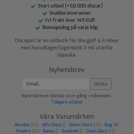
Stort utbud (+50.000 discar)
Snabba leveranser
Fri frakt över 149 EUR
Bonuspoäng på varje köp
Discsport är en nätbutik för discgolf & Frisbee
med huvudlager/lagerbutik 3 mil utanför
Uppsala.
Nyhetsbrev
Skicka
Nyhetsbrevet skickas ca en gång i månanden.
Tidigare utskick
Våra Varumärken
Aerobie
[US]
Alfa Discs
[]
Axiom Discs
[US]
Bag Of
Powers
[SE]
Barku
[]
Bushnell
[]
Clash Discs
[FI]