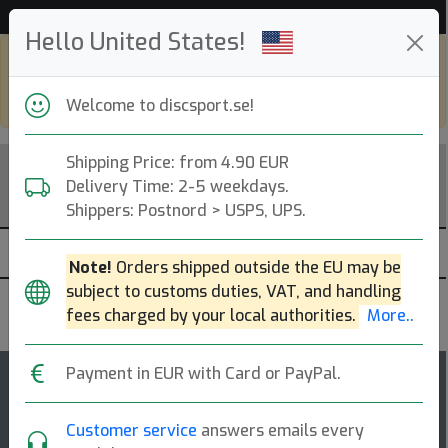
Hello United States!
Shop in eur and view this page in english,
go to
discsport.com
Welcome to discsport.se!
Shipping Price: from 4.90 EUR
Delivery Time: 2-5 weekdays.
Shippers: Postnord > USPS, UPS.
Note!
Orders shipped outside the EU may be
subject to customs duties, VAT, and handling
Thought Space Athletics
fees charged by your local authorities.
More..
Payment in EUR with Card or PayPal.
Synapse
Customer service
answers emails every