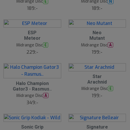
Midrange Disc
Midrange Disc
E
N
189:-
189:-
ESP
Neo
Meteor
Mutant
Midrange Disc
Midrange Disc
E
A
229:-
199:-
Star
Arachnid
Halo Champion
Midrange Disc
E
Gator3 - Rasmus..
199:-
Midrange Disc
A
349:-
Sonic Grip
Signature