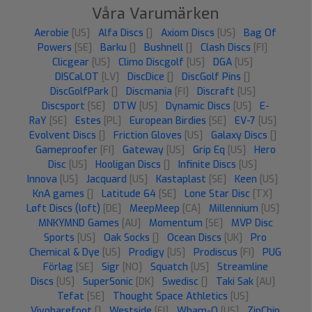
Våra Varumärken
Aerobie
[US]
Alfa Discs
[]
Axiom Discs
[US]
Bag Of
Powers
[SE]
Barku
[]
Bushnell
[]
Clash Discs
[FI]
Clicgear
[US]
Climo Discgolf
[US]
DGA
[US]
DISCaLOT
[LV]
DiscDice
[]
DiscGolf Pins
[]
DiscGolfPark
[]
Discmania
[FI]
Discraft
[US]
Discsport
[SE]
DTW
[US]
Dynamic Discs
[US]
E-
RaY
[SE]
Estes
[PL]
European Birdies
[SE]
EV-7
[US]
Evolvent Discs
[]
Friction Gloves
[US]
Galaxy Discs
[]
Gameproofer
[FI]
Gateway
[US]
Grip Eq
[US]
Hero
Disc
[US]
Hooligan Discs
[]
Infinite Discs
[US]
Innova
[US]
Jacquard
[US]
Kastaplast
[SE]
Keen
[US]
KnA games
[]
Latitude 64
[SE]
Lone Star Disc
[TX]
Løft Discs (loft)
[DE]
MeepMeep
[CA]
Millennium
[US]
MNKYMND Games
[AU]
Momentum
[SE]
MVP Disc
Sports
[US]
Oak Socks
[]
Ocean Discs
[UK]
Pro
Chemical & Dye
[US]
Prodigy
[US]
Prodiscus
[FI]
PUG
Förlag
[SE]
Sigr
[NO]
Squatch
[US]
Streamline
Discs
[US]
SuperSonic
[DK]
Swedisc
[]
Taki Sak
[AU]
Tefat
[SE]
Thought Space Athletics
[US]
Vivobarefoot
[]
Westside
[FI]
Wham-O
[US]
ZipChip