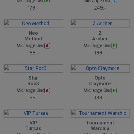
Midrange Disc
Midrange Disc
E
N
179:-
249:-
Neo
Z
Method
Archer
Midrange Disc
Midrange Disc
A
E
199:-
199:-
Star
Opto
Roc3
Claymore
Midrange Disc
Midrange Disc
A
E
199:-
189:-
VIP
Tournament
Tursas
Warship