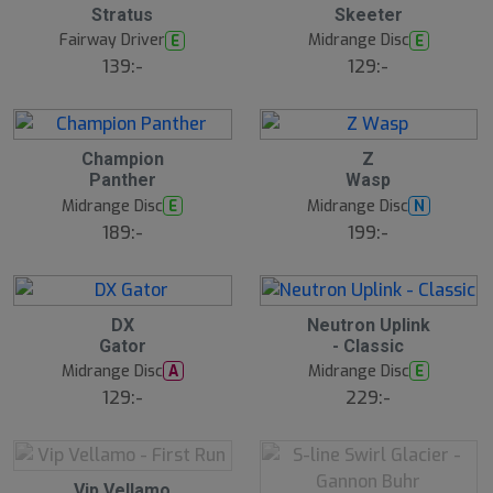
Stratus
Skeeter
Fairway Driver
Midrange Disc
E
E
139:-
129:-
Champion
Z
Panther
Wasp
Midrange Disc
Midrange Disc
E
N
189:-
199:-
S
DX
Neutron Uplink
l
Gator
- Classic
u
Midrange Disc
Midrange Disc
A
E
t
s
129:-
229:-
å
l
d
S
Vip Vellamo