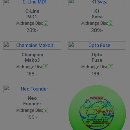
C-Line
K1
MD1
Svea
Midrange Disc
Midrange Disc
E
E
209:-
209:-
Champion
Opto
Mako3
Fuse
Midrange Disc
Midrange Disc
E
E
189:-
189:-
Neo
Founder
Midrange Disc
E
199:-