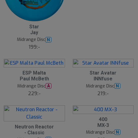
l
d
Star
Jay
Midrange Disc
N
199:-
ESP Malta
Star Avatar
Paul McBeth
INNfuse
Midrange Disc
Midrange Disc
A
N
229:-
219:-
400
MX-3
Neutron Reactor
Midrange Disc
N
- Classic