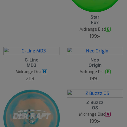
Star
Fox
Midrange Disc
E
199:-
C-Line
Neo
MD3
Origin
Midrange Disc
Midrange Disc
N
E
209:-
199:-
Z Buzzz
OS
Midrange Disc
A
199:-