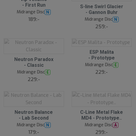
l
- First Run
S
S-line Swirl Glacier
u
l
Midrange Disc
N
- Gannon Buhr
t
u
s
189:-
Midrange Disc
N
t
å
s
259:-
l
å
d
l
d
S
ESP Malita
l
- Prototype
S
Neutron Paradox
u
l
Midrange Disc
E
- Classic
t
u
s
229:-
Midrange Disc
E
t
å
s
229:-
l
å
d
l
d
S
S
Neutron Balance
C-Line Metal Flake
l
l
- Lab Second
MD4 - Prototype..
u
u
Midrange Disc
Midrange Disc
N
A
t
t
s
s
179:-
299:-