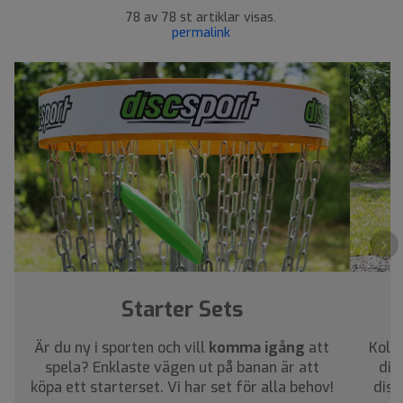
78 av 78 st artiklar visas.
permalink
›
Starter Sets
Är du ny i sporten och vill
komma igång
att
Kolla
spela? Enklaste vägen ut på banan är att
dig
köpa ett starterset. Vi har set för alla behov!
disc