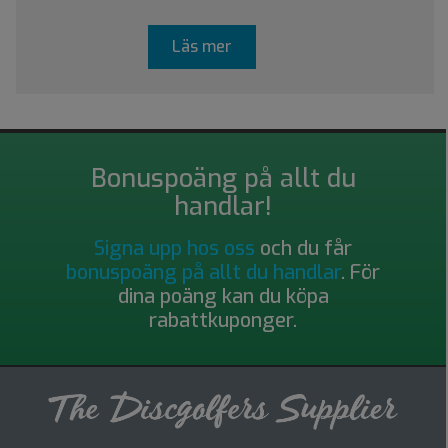
Läs mer
Bonuspoäng på allt du
handlar!
Signa upp hos oss
och du får
bonuspoäng på allt du handlar
. För
dina poäng kan du köpa
rabattkuponger.