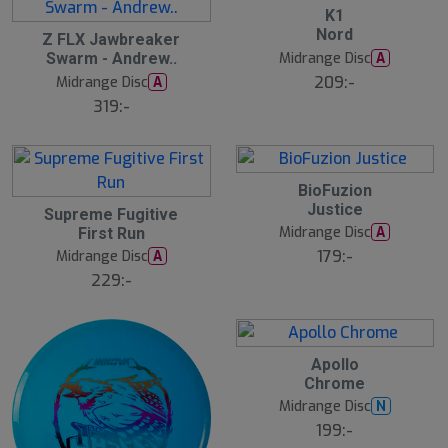
K1
Nord
Z FLX Jawbreaker
Midrange Disc
A
Swarm - Andrew..
209:-
Midrange Disc
A
319:-
BioFuzion
Justice
S
Supreme Fugitive
l
Midrange Disc
A
First Run
u
179:-
Midrange Disc
A
t
s
229:-
å
l
d
S
Apollo
l
Chrome
u
Midrange Disc
N
t
s
199:-
å