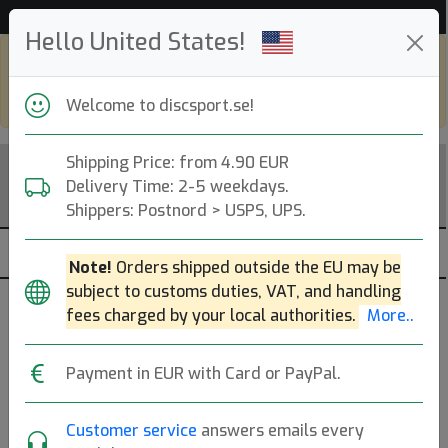
53 062 discar i lager just nu!
Hello United States!
Shop in eur and view this page in english,
go to
discsport.com
Welcome to discsport.se!
Shipping Price: from 4.90 EUR
Delivery Time: 2-5 weekdays.
Shippers: Postnord > USPS, UPS.
Note!
Orders shipped outside the EU may be
subject to customs duties, VAT, and handling
Speed 5
fees charged by your local authorities.
More..
— Midrange Discs —
Payment in EUR with Card or PayPal.
Grundregel: Mer speed = bredare rim och mer fade.
Läs
mer
Customer service
answers emails every