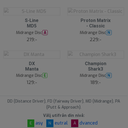
å
å
l
l
d
d
S
S
S-Line
Proton Matrix
l
l
MD5
- Classic
u
u
Midrange Disc
Midrange Disc
A
N
t
t
s
s
219:-
229:-
å
å
l
l
d
d
S
S
DX
Champion
l
l
Manta
Shark3
u
u
Midrange Disc
Midrange Disc
E
N
t
t
s
s
129:-
189:-
å
å
l
l
d
d
DD (Distance Driver), FD (fairway Driver), MD (Midrange), PA
(Putt & Approach).
Välj utifrån din nivå:
asy
eutral
dvanced
E
N
A