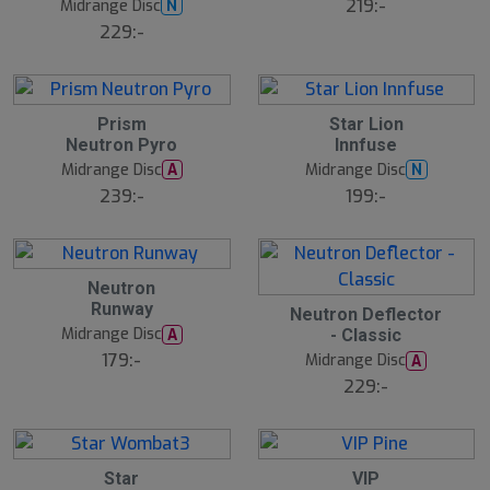
219:-
Midrange Disc
N
229:-
Prism
Star Lion
Neutron Pyro
Innfuse
Midrange Disc
Midrange Disc
A
N
239:-
199:-
Neutron
Runway
Neutron Deflector
Midrange Disc
A
- Classic
179:-
Midrange Disc
A
229:-
Star
VIP