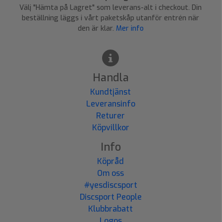
Välj "Hämta på Lagret" som leverans-alt i checkout. Din
beställning läggs i vårt paketskåp utanför entrén när
den är klar.
Mer info
Handla
Kundtjänst
Leveransinfo
Returer
Köpvillkor
Info
Köpråd
Om oss
#yesdiscsport
Discsport People
Klubbrabatt
Logos