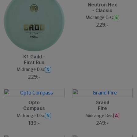
S
Neutron Hex
l
- Classic
u
Midrange Disc
E
t
s
229:-
å
l
d
S
K1 Gadd -
l
First Run
u
Midrange Disc
N
t
s
229:-
å
l
d
Opto
Grand
Compass
Fire
Midrange Disc
Midrange Disc
N
A
189:-
249:-