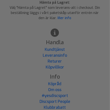
Hämta på Lagret:
Välj "Hämta på Lagret" som leverans-alt i checkout. Din
beställning läggs i vårt paketskåp utanför entrén när
den är klar.
Mer info
Handla
Kundtjänst
Leveransinfo
Returer
Köpvillkor
Info
Köpråd
Om oss
#yesdiscsport
Discsport People
Klubbrabatt