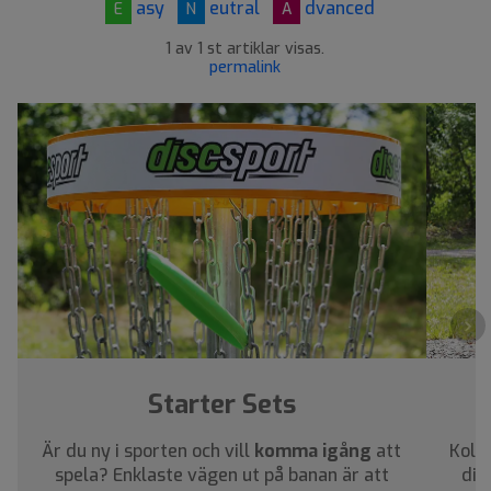
asy
eutral
dvanced
E
N
A
1 av 1 st artiklar visas.
permalink
›
Starter Sets
Är du ny i sporten och vill
komma igång
att
Kolla
spela? Enklaste vägen ut på banan är att
dig