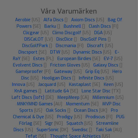
Våra Varumärken
Aerobie
[US]
Alfa Discs
[]
Axiom Discs
[US]
Bag Of
Powers
[SE]
Barku
[]
Bushnell
[]
Clash Discs
[FI]
Clicgear
[US]
Climo Discgolf
[US]
DGA
[US]
DISCaLOT
[LV]
DiscDice
[]
DiscGolf Pins
[]
DiscGolfPark
[]
Discmania
[FI]
Discraft
[US]
Discsport
[SE]
DTW
[US]
Dynamic Discs
[US]
E-
RaY
[SE]
Estes
[PL]
European Birdies
[SE]
EV-7
[US]
Evolvent Discs
[]
Friction Gloves
[US]
Galaxy Discs
[]
Gameproofer
[FI]
Gateway
[US]
Grip Eq
[US]
Hero
Disc
[US]
Hooligan Discs
[]
Infinite Discs
[US]
Innova
[US]
Jacquard
[US]
Kastaplast
[SE]
Keen
[US]
KnA games
[]
Latitude 64
[SE]
Lone Star Disc
[TX]
Løft Discs (loft)
[DE]
MeepMeep
[CA]
Millennium
[US]
MNKYMND Games
[AU]
Momentum
[SE]
MVP Disc
Sports
[US]
Oak Socks
[]
Ocean Discs
[UK]
Pro
Chemical & Dye
[US]
Prodigy
[US]
Prodiscus
[FI]
PUG
Förlag
[SE]
Sigr
[NO]
Squatch
[US]
Streamline
Discs
[US]
SuperSonic
[DK]
Swedisc
[]
Taki Sak
[AU]
Tefat
[SE]
Thought Space Athletics
[US]