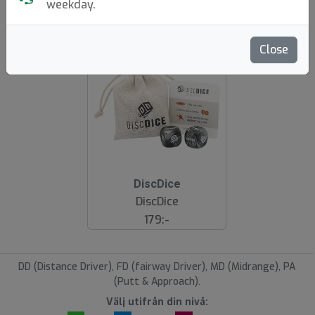
weekday.
dölj slut
E
N
A
Close
DiscDice
DiscDice
179:-
DD (Distance Driver), FD (fairway Driver), MD (Midrange), PA
(Putt & Approach).
Välj utifrån din nivå: