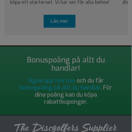
köpa ett starterset. Vi har set för alla behov!
disc
Läs mer
Bonuspoäng på allt du
handlar!
Signa upp hos oss
och du får
bonuspoäng på allt du handlar
. För
dina poäng kan du köpa
rabattkuponger.