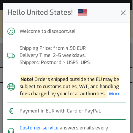
Hjälp & Kundservice
Hello United States!
Shop in eur and view this page in english,
go to
discsport.com
Welcome to discsport.se!
Shipping Price: from 4.90 EUR
Delivery Time: 2-5 weekdays.
Shippers: Postnord > USPS, UPS.
Note!
Orders shipped outside the EU may be
subject to customs duties, VAT, and handling
fees charged by your local authorities.
More..
DiscDice
Payment in EUR with Card or PayPal.
Founded: 2020.
Läs mer
Produkter
Molds
Plastics
Sortera
Customer service
answers emails every