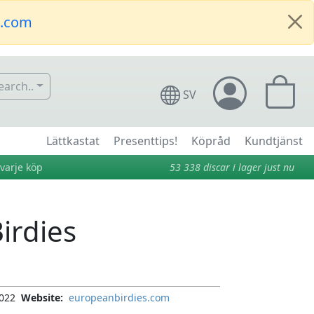
t.com
arch..
SV
Lättkastat
Presenttips!
Köpråd
Kundtjänst
varje köp
53 338
discar i lager just nu
irdies
022
Website:
europeanbirdies.com