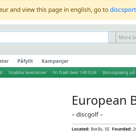
eur and view this page in english, go to
discspor
More Se
eter
Påfyllt
Kampanjer
ud
Snabba leveranser
Fri frakt över 149 EUR
Bonuspoäng på 
European B
– discgolf –
Located:
Borås, SE
Founded:
2