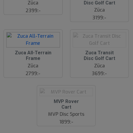
Züca
Disc Golf Cart
Züca
2399:-
3199:-
S
Zuca All-Terrain
Zuca Transit
l
Frame
Disc Golf Cart
u
Züca
Züca
t
s
2799:-
3699:-
å
l
d
S
MVP Rover
l
Cart
u
MVP Disc Sports
t
s
1899:-
å
l