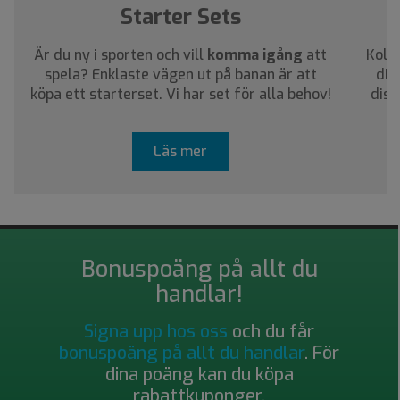
Starter Sets
Är du ny i sporten och vill
komma igång
att
Kolla
spela? Enklaste vägen ut på banan är att
dig
köpa ett starterset. Vi har set för alla behov!
disc
Läs mer
Bonuspoäng på allt du
handlar!
Signa upp hos oss
och du får
bonuspoäng på allt du handlar
. För
dina poäng kan du köpa
rabattkuponger.