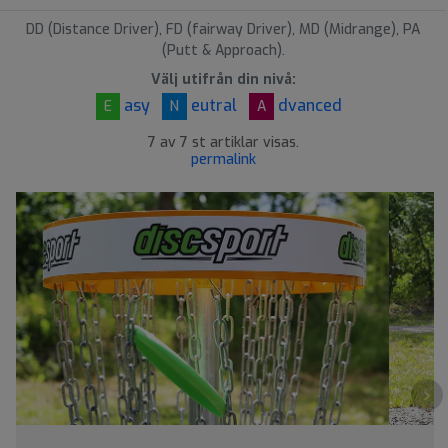
d
DD (Distance Driver), FD (fairway Driver), MD (Midrange), PA
(Putt & Approach).
Välj utifrån din nivå:
asy
eutral
dvanced
E
N
A
7 av 7 st artiklar visas.
permalink
›