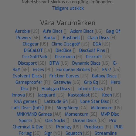
Nyhetsbrevet skickas ca en gång i månanden.
Tidigare utskick
Våra Varumärken
Aerobie
[US]
Alfa Discs
[]
Axiom Discs
[US]
Bag Of
Powers
[SE]
Barku
[]
Bushnell
[]
Clash Discs
[FI]
Clicgear
[US]
Climo Discgolf
[US]
DGA
[US]
DISCaLOT
[LV]
DiscDice
[]
DiscGolf Pins
[]
DiscGolfPark
[]
Discmania
[FI]
Discraft
[US]
Discsport
[SE]
DTW
[US]
Dynamic Discs
[US]
E-
RaY
[SE]
Estes
[PL]
European Birdies
[SE]
EV-7
[US]
Evolvent Discs
[]
Friction Gloves
[US]
Galaxy Discs
[]
Gameproofer
[FI]
Gateway
[US]
Grip Eq
[US]
Hero
Disc
[US]
Hooligan Discs
[]
Infinite Discs
[US]
Innova
[US]
Jacquard
[US]
Kastaplast
[SE]
Keen
[US]
KnA games
[]
Latitude 64
[SE]
Lone Star Disc
[TX]
Løft Discs (loft)
[DE]
MeepMeep
[CA]
Millennium
[US]
MNKYMND Games
[AU]
Momentum
[SE]
MVP Disc
Sports
[US]
Oak Socks
[]
Ocean Discs
[UK]
Pro
Chemical & Dye
[US]
Prodigy
[US]
Prodiscus
[FI]
PUG
Förlag
[SE]
Sigr
[NO]
Squatch
[US]
Streamline