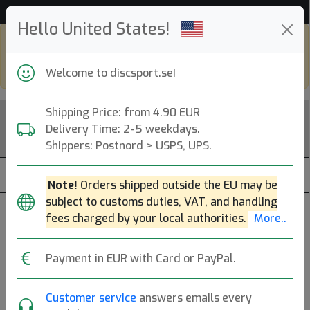
Hjälp & Kundservice
Hello United States!
Shop in eur and view this page in english,
go to
discsport.com
Welcome to discsport.se!
Shipping Price: from 4.90 EUR
Delivery Time: 2-5 weekdays.
Shippers: Postnord > USPS, UPS.
Note!
Orders shipped outside the EU may be
subject to customs duties, VAT, and handling
Vagnar
fees charged by your local authorities.
More..
— discgolf —
Payment in EUR with Card or PayPal.
Förvandla din ryggsäck till en rullande vagn och gå vart
som helst med mindre ansträngning och stress.
Mer..
Customer service
answers emails every