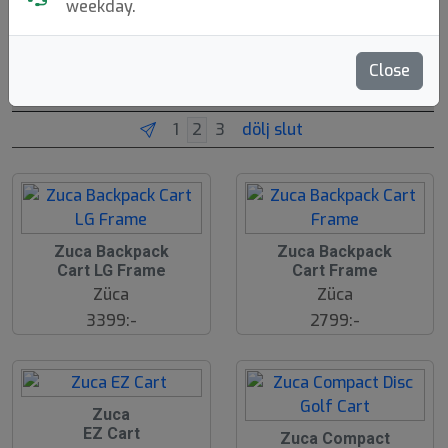
weekday.
Vagnar
Tillbehör
Reservdelar
Close
Brands
Sortera
dölj slut
Zuca Backpack
Zuca Backpack
Cart LG Frame
Cart Frame
Züca
Züca
3399:-
2799:-
Zuca
EZ Cart
Zuca Compact