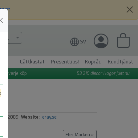
.com
More Search..
SV
Lättkastat
Presenttips!
Köpråd
Kundtjänst
 på varje köp
53 215
discar i lager just nu
o
ed:
2009
Website:
eray.se
Fler Märken »