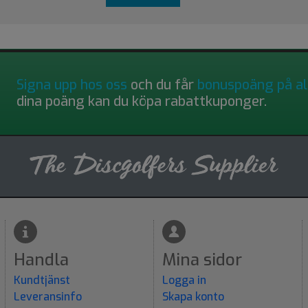
Signa upp hos oss
och du får
bonuspoäng på al
dina poäng kan du köpa rabattkuponger.
Handla
Mina sidor
Kundtjänst
Logga in
Leveransinfo
Skapa konto