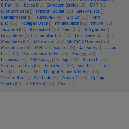
E-RaY
[SE]
Estes
[PL]
European Birdies
[SE]
EV-7
[US]
Evolvent Discs
[]
Friction Gloves
[US]
Galaxy Discs
[]
Gameproofer
[FI]
Gateway
[US]
Grip Eq
[US]
Hero
Disc
[US]
Hooligan Discs
[]
Infinite Discs
[US]
Innova
[US]
Jacquard
[US]
Kastaplast
[SE]
Keen
[US]
KnA games
[]
Latitude 64
[SE]
Lone Star Disc
[TX]
Løft Discs (loft)
[DE]
MeepMeep
[CA]
Millennium
[US]
MNKYMND Games
[AU]
Momentum
[SE]
MVP Disc Sports
[US]
Oak Socks
[]
Ocean
Discs
[UK]
Pro Chemical & Dye
[US]
Prodigy
[US]
Prodiscus
[FI]
PUG Förlag
[SE]
Sigr
[NO]
Squatch
[US]
Streamline Discs
[US]
SuperSonic
[DK]
Swedisc
[]
Taki
Sak
[AU]
Tefat
[SE]
Thought Space Athletics
[US]
Vivobarefoot
[]
Westside
[FI]
Wham-O
[US]
ZipChip
Sports
[US]
ZIX KOMIX
[CZ]
Züca
[US]