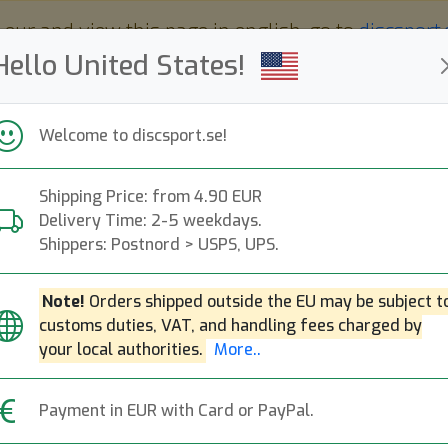
 eur and view this page in english, go to
discsport
Hello United States!
Welcome to discsport.se!
Shipping Price: from 4.90 EUR
Nyheter
Påfyllt
Kampanjer
Delivery Time: 2-5 weekdays.
Snabba leveranser
Fri frakt över 149 EUR
Bonuspoäng
Shippers: Postnord > USPS, UPS.
Note!
Orders shipped outside the EU may be subject t
E-RaY
customs duties, VAT, and handling fees charged by
your local authorities.
More..
Located:
Stockholm, SE
Found
Payment in EUR with Card or PayPal.
Mer om E-RaY