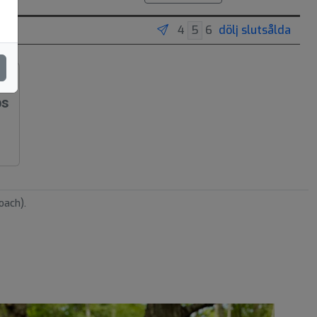
dölj slutsålda
ps
oach).