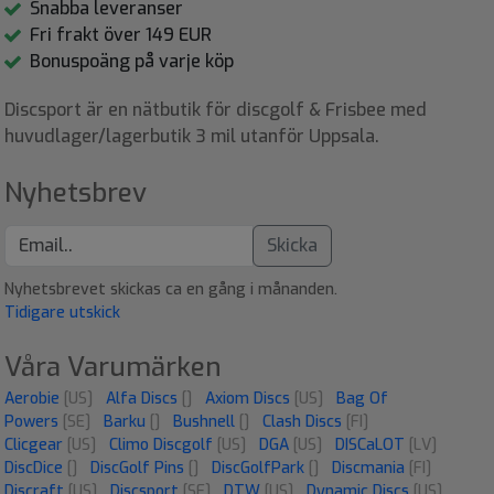
Snabba leveranser
Fri frakt över 149 EUR
Bonuspoäng på varje köp
Discsport är en nätbutik för discgolf & Frisbee med
huvudlager/lagerbutik 3 mil utanför Uppsala.
Nyhetsbrev
Skicka
Nyhetsbrevet skickas ca en gång i månanden.
Tidigare utskick
Våra Varumärken
Aerobie
[US]
Alfa Discs
[]
Axiom Discs
[US]
Bag Of
Powers
[SE]
Barku
[]
Bushnell
[]
Clash Discs
[FI]
Clicgear
[US]
Climo Discgolf
[US]
DGA
[US]
DISCaLOT
[LV]
DiscDice
[]
DiscGolf Pins
[]
DiscGolfPark
[]
Discmania
[FI]
Discraft
[US]
Discsport
[SE]
DTW
[US]
Dynamic Discs
[US]