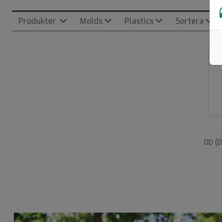
Produkter
Molds
Plastics
Sortera
71
DD (D