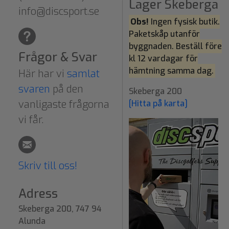
Lager Skeberga
info@discsport.se
Obs!
Ingen fysisk butik.
Paketskåp utanför
byggnaden. Beställ före
Frågor & Svar
kl 12 vardagar för
hämtning samma dag.
Här har vi
samlat
svaren
på den
Skeberga 200
vanligaste frågorna
[Hitta på karta]
vi får.
Skriv till oss!
Adress
Skeberga 200, 747 94
Alunda