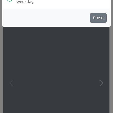
weekday.
Close
Previous
Next