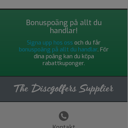
Bonuspoäng på allt du
handlar!
Signa upp hos oss
och du får
bonuspoäng på allt du handlar
. För
dina poäng kan du köpa
rabattkuponger.
Kontakt