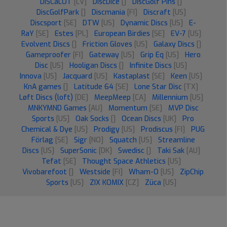
DISCaLOT
[LV]
DiscDice
[]
DiscGolf Pins
[]
DiscGolfPark
[]
Discmania
[FI]
Discraft
[US]
Discsport
[SE]
DTW
[US]
Dynamic Discs
[US]
E-
RaY
[SE]
Estes
[PL]
European Birdies
[SE]
EV-7
[US]
Evolvent Discs
[]
Friction Gloves
[US]
Galaxy Discs
[]
Gameproofer
[FI]
Gateway
[US]
Grip Eq
[US]
Hero
Disc
[US]
Hooligan Discs
[]
Infinite Discs
[US]
Innova
[US]
Jacquard
[US]
Kastaplast
[SE]
Keen
[US]
KnA games
[]
Latitude 64
[SE]
Lone Star Disc
[TX]
Løft Discs (loft)
[DE]
MeepMeep
[CA]
Millennium
[US]
MNKYMND Games
[AU]
Momentum
[SE]
MVP Disc
Sports
[US]
Oak Socks
[]
Ocean Discs
[UK]
Pro
Chemical & Dye
[US]
Prodigy
[US]
Prodiscus
[FI]
PUG
Förlag
[SE]
Sigr
[NO]
Squatch
[US]
Streamline
Discs
[US]
SuperSonic
[DK]
Swedisc
[]
Taki Sak
[AU]
Tefat
[SE]
Thought Space Athletics
[US]
Vivobarefoot
[]
Westside
[FI]
Wham-O
[US]
ZipChip
Sports
[US]
ZIX KOMIX
[CZ]
Züca
[US]