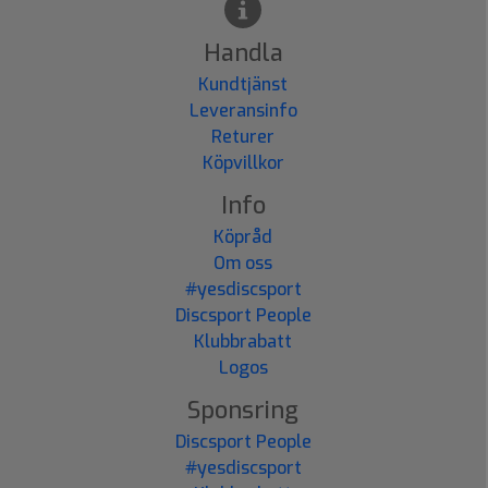
Handla
Kundtjänst
Leveransinfo
Returer
Köpvillkor
Info
Köpråd
Om oss
#yesdiscsport
Discsport People
Klubbrabatt
Logos
Sponsring
Discsport People
#yesdiscsport