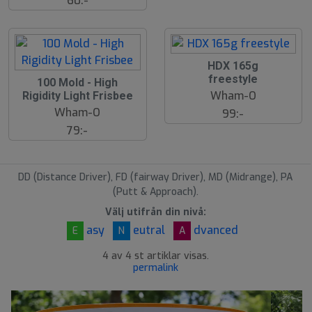
60:-
S
HDX 165g
l
freestyle
100 Mold - High
u
Wham-O
Rigidity Light Frisbee
t
s
Wham-O
99:-
å
79:-
l
d
DD (Distance Driver), FD (fairway Driver), MD (Midrange), PA
(Putt & Approach).
Välj utifrån din nivå:
asy
eutral
dvanced
E
N
A
4 av 4 st artiklar visas.
permalink