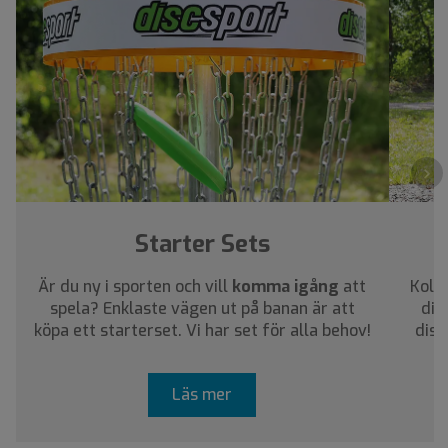
›
Starter Sets
Är du ny i sporten och vill
komma igång
att
Kolla
spela? Enklaste vägen ut på banan är att
dig
köpa ett starterset. Vi har set för alla behov!
disc
Läs mer