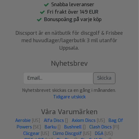
Snabba leveranser
Fri frakt över 149 EUR
Bonuspoäng på varje köp
Discsport är en nätbutik för discgolf & Frisbee
med huvudlager/lagerbutik 3 mil utanför
Uppsala.
Nyhetsbrev
Skicka
Nyhetsbrevet skickas ca en gång i månanden.
Tidigare utskick
Våra Varumärken
Aerobie
[US]
Alfa Discs
[]
Axiom Discs
[US]
Bag Of
Powers
[SE]
Barku
[]
Bushnell
[]
Clash Discs
[FI]
Clicgear
[US]
Climo Discgolf
[US]
DGA
[US]