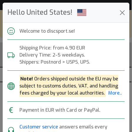
Hjälp & Kundservice
Hello United States!
Shop in eur and view this page in english,
go to
discsport.com
Welcome to discsport.se!
Shipping Price: from 4.90 EUR
Delivery Time: 2-5 weekdays.
Shippers: Postnord > USPS, UPS.
Note!
Orders shipped outside the EU may be
subject to customs duties, VAT, and handling
fees charged by your local authorities.
More..
Payment in EUR with Card or PayPal.
Customer service
answers emails every