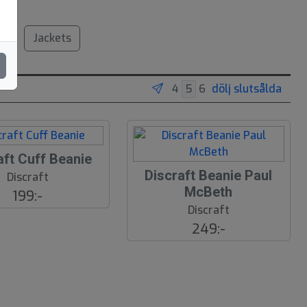
s
Jackets
dölj slutsålda
aft Cuff Beanie
Discraft Beanie Paul
Discraft
McBeth
199:-
Discraft
249:-