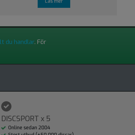
Läs mer
lt du handlar
. För
DISCSPORT x 5
Online sedan 2004
Stort utbud (+50.000 discar)