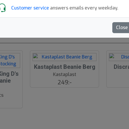
Populära kategorier
Customer service
answers emails every weekday.
Mössor
Skor
T-Shirts
Golf-Shirts
Hoodie
Close
Kastaplast Beanie Berg
Discr
ing D's
Kastaplast
eanie
249:-
g
cs