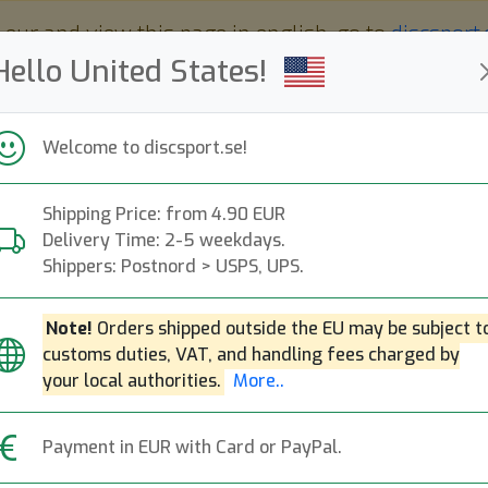
 eur and view this page in english, go to
discsport
Hello United States!
Welcome to discsport.se!
Shipping Price: from 4.90 EUR
Nyheter
Påfyllt
Kampanjer
Delivery Time: 2-5 weekdays.
Snabba leveranser
Fri frakt över 149 EUR
Bonuspoäng
Shippers: Postnord > USPS, UPS.
or & Beanies för Discgo
Note!
Orders shipped outside the EU may be subject t
customs duties, VAT, and handling fees charged by
your local authorities.
More..
 stil! Här hittar du discgolfmössor och beanies
, MVP, Latitude 64 och flera andra. Perfekta för b
Payment in EUR with Card or PayPal.