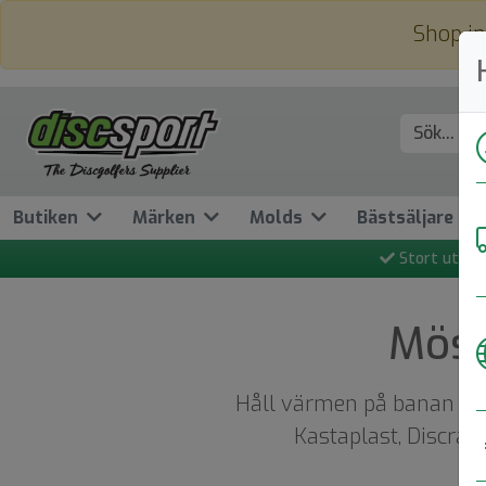
Shop in
Butiken
Märken
Molds
Bästsäljare
Stort utbud
Möss
Håll värmen på banan med
Kastaplast, Discraft