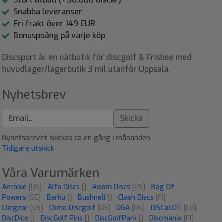
Snabba leveranser
Fri frakt över 149 EUR
Bonuspoäng på varje köp
Discsport är en nätbutik för discgolf & Frisbee med
huvudlager/lagerbutik 3 mil utanför Uppsala.
Nyhetsbrev
Skicka
Nyhetsbrevet skickas ca en gång i månanden.
Tidigare utskick
Våra Varumärken
Aerobie
[US]
Alfa Discs
[]
Axiom Discs
[US]
Bag Of
Powers
[SE]
Barku
[]
Bushnell
[]
Clash Discs
[FI]
Clicgear
[US]
Climo Discgolf
[US]
DGA
[US]
DISCaLOT
[LV]
DiscDice
[]
DiscGolf Pins
[]
DiscGolfPark
[]
Discmania
[FI]