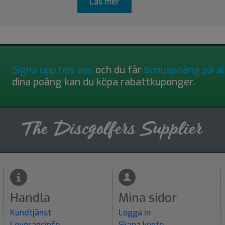
Läs mer
Signa upp hos oss
och du får
bonuspoäng på al
dina poäng kan du köpa rabattkuponger.
Handla
Mina sidor
Kundtjänst
Logga in
Leveransinfo
Skapa konto