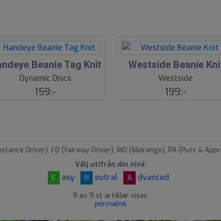
ndeye Beanie Tag Knit
Westside Beanie Kni
Dynamic Discs
Westside
159:-
199:-
istance Driver), FD (fairway Driver), MD (Midrange), PA (Putt & Appr
Välj utifrån din nivå:
asy
eutral
dvanced
E
N
A
9 av 9 st artiklar visas.
permalink