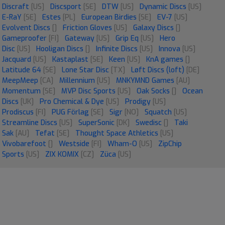
Discraft
[US]
Discsport
[SE]
DTW
[US]
Dynamic Discs
[US]
E-RaY
[SE]
Estes
[PL]
European Birdies
[SE]
EV-7
[US]
Evolvent Discs
[]
Friction Gloves
[US]
Galaxy Discs
[]
Gameproofer
[FI]
Gateway
[US]
Grip Eq
[US]
Hero
Disc
[US]
Hooligan Discs
[]
Infinite Discs
[US]
Innova
[US]
Jacquard
[US]
Kastaplast
[SE]
Keen
[US]
KnA games
[]
Latitude 64
[SE]
Lone Star Disc
[TX]
Løft Discs (loft)
[DE]
MeepMeep
[CA]
Millennium
[US]
MNKYMND Games
[AU]
Momentum
[SE]
MVP Disc Sports
[US]
Oak Socks
[]
Ocean
Discs
[UK]
Pro Chemical & Dye
[US]
Prodigy
[US]
Prodiscus
[FI]
PUG Förlag
[SE]
Sigr
[NO]
Squatch
[US]
Streamline Discs
[US]
SuperSonic
[DK]
Swedisc
[]
Taki
Sak
[AU]
Tefat
[SE]
Thought Space Athletics
[US]
Vivobarefoot
[]
Westside
[FI]
Wham-O
[US]
ZipChip
Sports
[US]
ZIX KOMIX
[CZ]
Züca
[US]