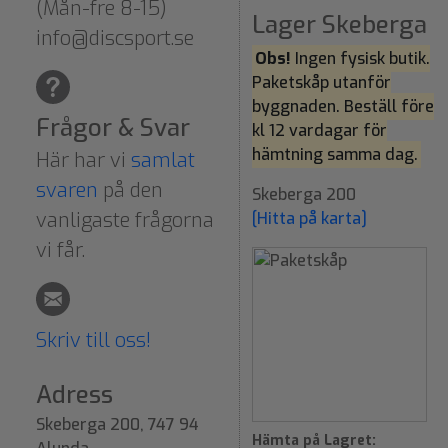
(Mån-fre 8-15)
Lager Skeberga
info@discsport.se
Obs!
Ingen fysisk butik.
Paketskåp utanför
byggnaden. Beställ före
Frågor & Svar
kl 12 vardagar för
hämtning samma dag.
Här har vi
samlat
svaren
på den
Skeberga 200
vanligaste frågorna
[Hitta på karta]
vi får.
Skriv till oss!
Adress
Skeberga 200, 747 94
Hämta på Lagret: